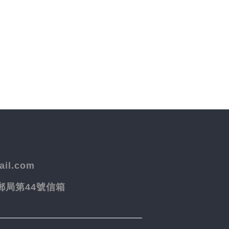
il.com
院郵局第44號信箱