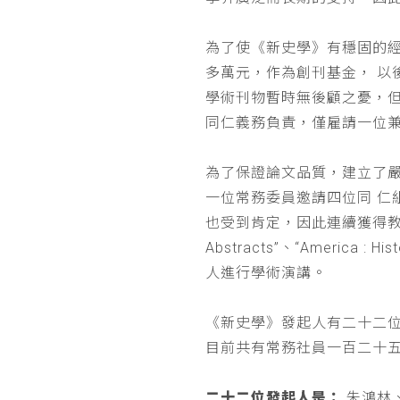
為了使《新史學》有穩固的
多萬元，作為創刊基金， 
學術刊物暫時無後顧之憂，
同仁義務負責，僅雇請一位
為了保證論文品質，建立了
一位常務委員邀請四位同 
也受到肯定，因此連續獲得教育部 
Abstracts”、“Americ
人進行學術演講。
《新史學》發起人有二十二
目前共有常務社員一百二十
二十二位發起人是：
朱鴻林