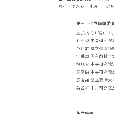
寬重、陳永發、陳慈玉、梁
第三十七卷編輯委
藍弘岳（主編） 中
孔令偉 中央研究院
吳翎君 國立臺灣師
汪采燁 天主教輔仁
徐兆安 中央研究院
黃庭碩 中央研究院
顏杏如 國立臺灣大
吳孟軒 中央研究院
英文編輯
：