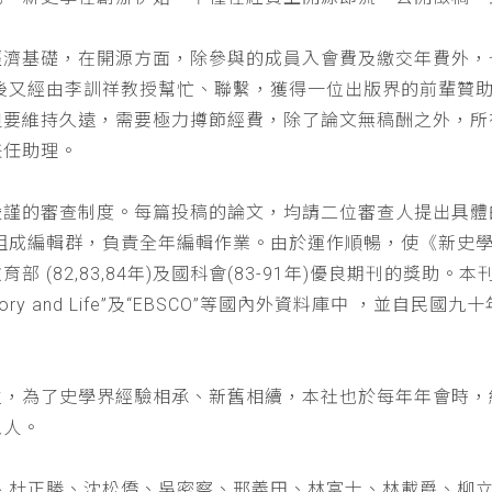
經濟基礎，在開源方面，除參與的成員入會費及繳交年費外，
以後又經由李訓祥教授幫忙、聯繫，獲得一位出版界的前輩贊
但要維持久遠，需要極力撙節經費，除了論文無稿酬之外，所
兼任助理。
嚴謹的審查制度。每篇投稿的論文，均請二位審查人提出具體
仁組成編輯群，負責全年編輯作業。由於運作順暢，使《新史
(82,83,84年)及國科會(83-91年)優良期刊的獎助。本刊
a : History and Life”及“EBSCO”等國內外資料庫中
位，為了史學界經驗相承、新舊相續，本社也於每年年會時，
五人。
、杜正勝、沈松僑、吳密察、邢義田、林富士、林載爵、柳