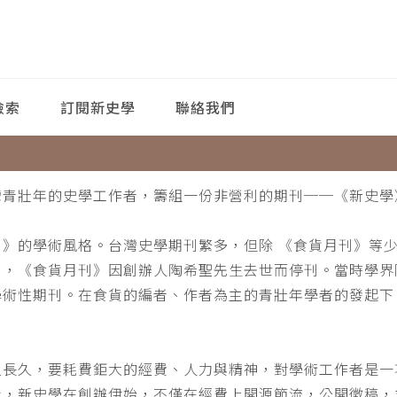
檢索
訂閱新史學
聯絡我們
灣青壯年的史學工作者，籌組一份非營利的期刊──《新史學
刊》的學術風格。台灣史學期刊繁多，但除 《食貨月刊》等
月，《食貨月刊》因創辦人陶希聖先生去世而停刊。當時學界
學術性期刊。在食貨的編者、作者為主的青壯年學者的發起下
。
之長久，要耗費鉅大的經費、人力與精神，對學術工作者是一
此，新史學在創辦伊始，不僅在經費上開源節流，公開徵稿，