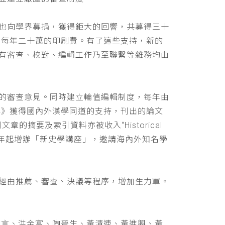
也向學界募捐，獲得鉅大的回響，共募得三十
助每年二十萬的印刷費。有了這些支持，新的
有審查、校對、編輯工作乃至聯繫等雜務均由
的審查意見。同時建立輪值編輯制度，每年由
學》獲得國內外漢學同道的支持，刊出的論文
文章的摘要及索引資料亦被收入“Historical
 ，並自民國九十年起增辦「新史學講座」，邀請海內外知名學
經由推薦、審查、決議等程序，增加生力軍。
立言、洪金富、陶晉生、黃清連、黃進興、黃