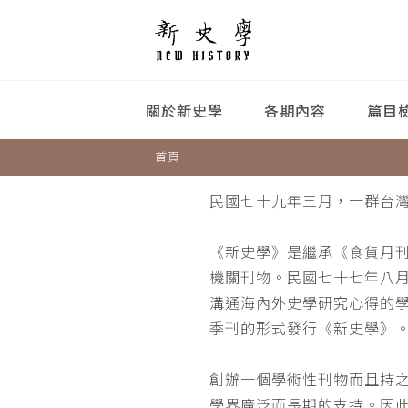
關於新史學
各期內容
篇目
首頁
民國七十九年三月，一群台
《新史學》是繼承《食貨月
機關刊物。民國七十七年八
溝通海內外史學研究心得的
季刊的形式發行《新史學》
創辦一個學術性刊物而且持
學界廣泛而長期的支持。因