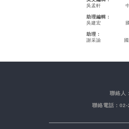
吳孟軒 中央
助理編輯：
吳建宏 國立臺
助理：
謝采諭
國
聯絡人
聯絡電話：
02