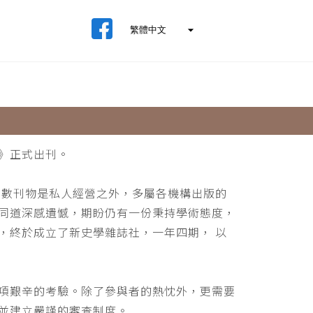
》正式出刊。
少數刊物是私人經營之外，多屬各機構出版的
同道深感遺憾，期盼仍有一份秉持學術態度，
，終於成立了新史學雜誌社，一年四期， 以
項艱辛的考驗。除了參與者的熱忱外，更需要
並建立嚴謹的審查制度。