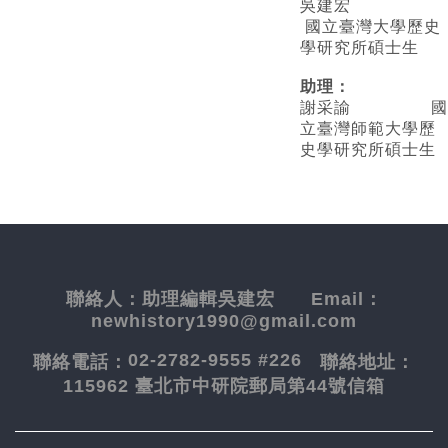
吳建宏
國立臺灣大學歷史
學研究所碩士生
助理：
謝采諭
國
立臺灣師範大學歷
史學研究所碩士生
聯絡人：
助理編輯吳建宏
Email：
newhistory1990@gmail.com
02-2782-9555 #226
聯絡電話：
聯絡地址：
115962 臺北市中研院郵局第44號信箱