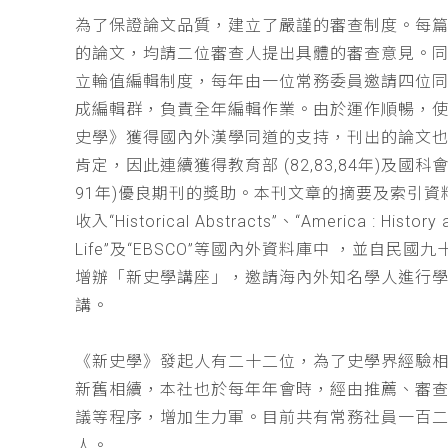
為了保證論文品質，建立了嚴謹的審查制度。每
的論文，均請二位審查人提出具體的審查意見。
立輪值編輯制度，每年由一位常務委員邀請四位同
成編輯群，負責全年編輯作業。由於運作順暢，
史學》獲得國內外漢學同道的支持，刊出的論文
肯定，因此連續獲得教育部 (82,83,84年)及國科會(
91年)優良期刊的獎助。本刊文章的摘要及索引資
收入“Historical Abstracts”、“America : History 
Life”及“EBSCO”等國內外資料庫中 ，並自民國
增辦「新史學講座」，邀請海內外知名學人進行
講。
《新史學》發起人有二十二位，為了史學界經驗
新舊相續，本社也於每年年會時，經由推薦、審
議等程序，增加生力軍。目前共有常務社員一百
人。