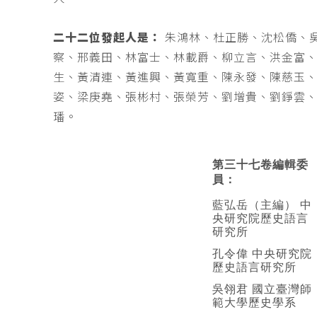
二十二位發起人是：
朱鴻林、杜正勝、沈松僑、
察、邢義田、林富士、林載爵、柳立言、洪金富
生、黃清連、黃進興、黃寬重、陳永發、陳慈玉
姿、梁庚堯、張彬村、張榮芳、劉增貴、劉錚雲
璠。
第三十七卷編輯委
員：
藍弘岳（主編） 中
央研究院歷史語言
研究所
孔令偉 中央研究院
歷史語言研究所
吳翎君 國立臺灣師
範大學歷史學系