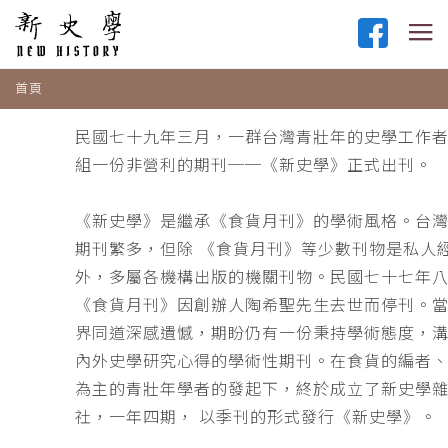
首頁
民國七十九年三月，一群台灣青壯年的史學工作
組一份非營利的期刊──《新史學》正式出刊。
《新史學》是繼承《食貨月刊》的學術風格。台
期刊繁多，但除 《食貨月刊》等少數刊物是私人
外，多屬各機構出版的機關刊物。民國七十七年
《食貨月刊》因創辦人陶希聖先生去世而停刊。
界同道深感遺憾，期盼仍有一份秉持學術態度，
內外史學研究心得的學術性期刊。在食貨的編者
為主的青壯年學者的發起下，終於成立了新史學
社，一年四期， 以季刊的形式發行《新史學》。