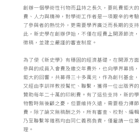
創辦一個學術性刊物而且持之長久，要耗費鉅大
費、人力與精神，對學術工作者是一項艱辛的考
了參與者的熱忱外，更需要學界廣泛而長期的支
此，新史學在創辦伊始，不僅在經費上開源節流
徵稿，並建立嚴謹的審查制度。
為了使《新史學》有穩固的經濟基礎，在開源方
參與的成員入會費及繳交年費外，也向學界募捐
鉅大的回響，共募得三十多萬元，作為創刊基金，
又經由李訓祥教授幫忙、聯繫，獲得一位出版界
贊助每年二十萬的印刷費。有了這些支持，新的
物暫時無後顧之憂，但要維持久遠，需要極力撙
費，除了論文無稿酬之外，所有審查、校對、編
乃至聯繫等雜務均由同仁義務負責，僅雇請一位
理。