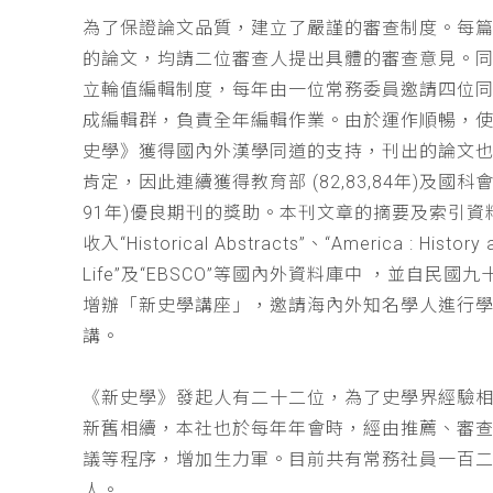
為了保證論文品質，建立了嚴謹的審查制度。每
的論文，均請二位審查人提出具體的審查意見。
立輪值編輯制度，每年由一位常務委員邀請四位同
成編輯群，負責全年編輯作業。由於運作順暢，
史學》獲得國內外漢學同道的支持，刊出的論文
肯定，因此連續獲得教育部 (82,83,84年)及國科會(
91年)優良期刊的獎助。本刊文章的摘要及索引資
收入“Historical Abstracts”、“America : History 
Life”及“EBSCO”等國內外資料庫中 ，並自民國
增辦「新史學講座」，邀請海內外知名學人進行
講。
《新史學》發起人有二十二位，為了史學界經驗
新舊相續，本社也於每年年會時，經由推薦、審
議等程序，增加生力軍。目前共有常務社員一百
人。