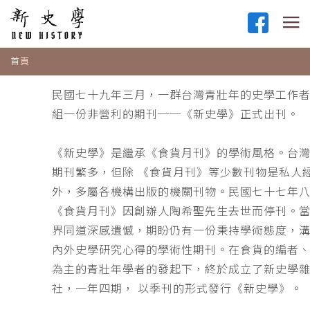
首頁
民國七十九年三月，一群台灣青壯年的史學工作
組一份非營利的期刊──《新史學》正式出刊。
《新史學》是繼承《食貨月刊》的學術風格。台
期刊繁多，但除 《食貨月刊》等少數刊物是私人
外，多屬各機構出版的機關刊物。民國七十七年
《食貨月刊》因創辦人陶希聖先生去世而停刊。
界同道深感遺憾，期盼仍有一份秉持學術態度，
內外史學研究心得的學術性期刊。在食貨的編者
為主的青壯年學者的發起下，終於成立了新史學
社，一年四期， 以季刊的形式發行《新史學》。