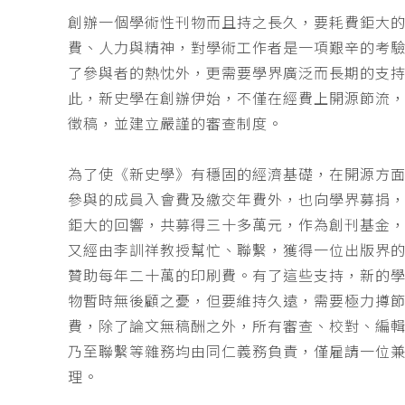
創辦一個學術性刊物而且持之長久，要耗費鉅大
費、人力與精神，對學術工作者是一項艱辛的考
了參與者的熱忱外，更需要學界廣泛而長期的支
此，新史學在創辦伊始，不僅在經費上開源節流
徵稿，並建立嚴謹的審查制度。
為了使《新史學》有穩固的經濟基礎，在開源方
參與的成員入會費及繳交年費外，也向學界募捐
鉅大的回響，共募得三十多萬元，作為創刊基金，
又經由李訓祥教授幫忙、聯繫，獲得一位出版界
贊助每年二十萬的印刷費。有了這些支持，新的
物暫時無後顧之憂，但要維持久遠，需要極力撙
費，除了論文無稿酬之外，所有審查、校對、編
乃至聯繫等雜務均由同仁義務負責，僅雇請一位
理。