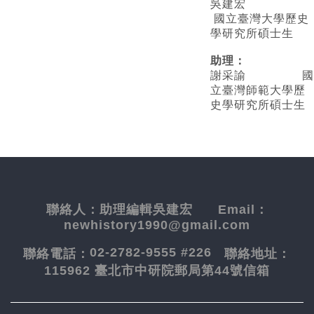
吳建宏
國立臺灣大學歷史
學研究所碩士生
助理：
謝采諭
國
立臺灣師範大學歷
史學研究所碩士生
聯絡人：
助理編輯吳建宏
Email：
newhistory1990@gmail.com
02-2782-9555 #226
聯絡電話：
聯絡地址：
115962 臺北市中研院郵局第44號信箱