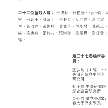
二十二位發起人是：
朱鴻林、杜正勝、沈松僑、
察、邢義田、林富士、林載爵、柳立言、洪金富
生、黃清連、黃進興、黃寬重、陳永發、陳慈玉
姿、梁庚堯、張彬村、張榮芳、劉增貴、劉錚雲
璠。
第三十七卷編輯委
員：
藍弘岳（主編） 中
央研究院歷史語言
研究所
孔令偉 中央研究院
歷史語言研究所
吳翎君 國立臺灣師
範大學歷史學系