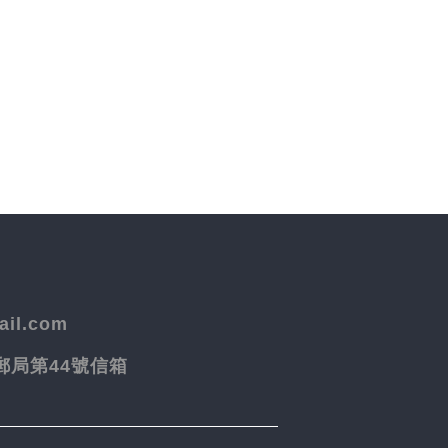
il.com
院郵局第44號信箱