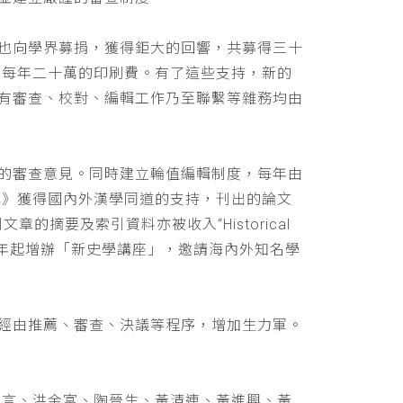
也向學界募捐，獲得鉅大的回響，共募得三十
助每年二十萬的印刷費。有了這些支持，新的
有審查、校對、編輯工作乃至聯繫等雜務均由
的審查意見。同時建立輪值編輯制度，每年由
學》獲得國內外漢學同道的支持，刊出的論文
文章的摘要及索引資料亦被收入“Historical
 ，並自民國九十年起增辦「新史學講座」，邀請海內外知名學
經由推薦、審查、決議等程序，增加生力軍。
立言、洪金富、陶晉生、黃清連、黃進興、黃