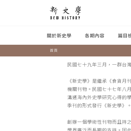
關於新史學
各期內容
篇目
首頁
民國七十九年三月，一群台
《新史學》是繼承《食貨月
機關刊物。民國七十七年八
溝通海內外史學研究心得的
季刊的形式發行《新史學》
創辦一個學術性刊物而且持
學界廣泛而長期的支持。因