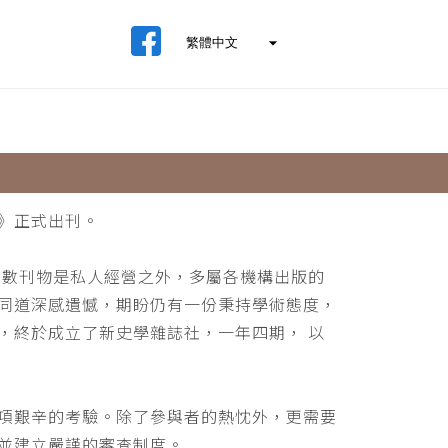
》正式出刊。
少數刊物是私人經營之外，多屬各機構出版的
同道深感遺憾，期盼仍有一份秉持學術態度，
，終於成立了新史學雜誌社，一年四期， 以
項艱辛的考驗。除了參與者的熱忱外，更需要
並建立嚴謹的審查制度。