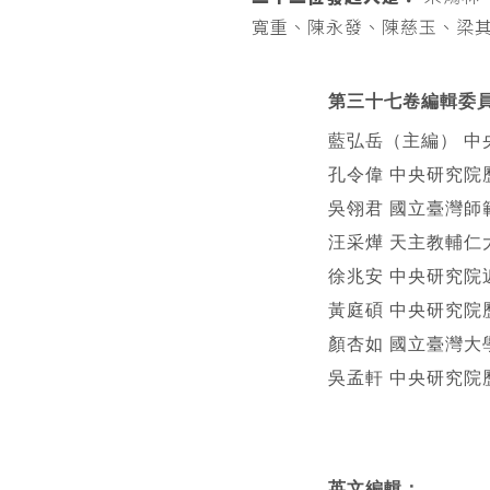
寬重、陳永發、陳慈玉、梁
第三十七卷編輯委
藍弘岳（主編） 中
孔令偉 中央研究院
吳翎君 國立臺灣師
汪采燁 天主教輔仁
徐兆安 中央研究院
黃庭碩 中央研究院
顏杏如 國立臺灣大
吳孟軒 中央研究院
英文編輯
：