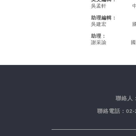
吳孟軒 中央
助理編輯：
吳建宏 國立臺
助理：
謝采諭
國
聯絡人
聯絡電話：
02