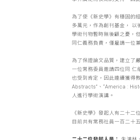
為了使《新史學》有穩固的
多萬元，作為創刊基金， 
學術刊物暫時無後顧之憂，
同仁義務負責，僅雇請一位
為了保證論文品質，建立了
一位常務委員邀請四位同 
也受到肯定，因此連續獲得教育部 
Abstracts”、“Americ
人進行學術演講。
《新史學》發起人有二十二
目前共有常務社員一百二十
二十二位發起人是：
朱鴻林