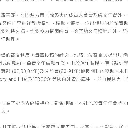
經濟基礎，在開源方面，除參與的成員入會費及繳交年費外，
以後又經由李訓祥教授幫忙、聯繫，獲得一位出版界的前輩贊
但要維持久遠，需要極力撙節經費，除了論文無稿酬之外，所
兼任助理。
嚴謹的審查制度。每篇投稿的論文，均請二位審查人提出具體
仁組成編輯群，負責全年編輯作業。由於運作順暢，使《新史
(82,83,84年)及國科會(83-91年)優良期刊的獎助。本刊
a : History and Life”及“EBSCO”等國內外資料庫中
位，為了史學界經驗相承、新舊相續，本社也於每年年會時，
五人。
、杜正勝、沈松僑、吳密察、邢義田、林富士、林載爵、柳