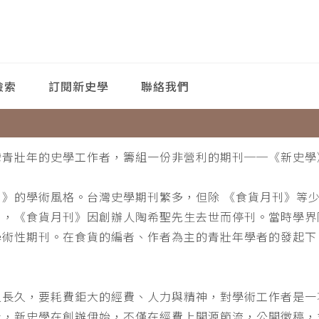
檢索
訂閱新史學
聯絡我們
灣青壯年的史學工作者，籌組一份非營利的期刊──《新史學
刊》的學術風格。台灣史學期刊繁多，但除 《食貨月刊》等
月，《食貨月刊》因創辦人陶希聖先生去世而停刊。當時學界
學術性期刊。在食貨的編者、作者為主的青壯年學者的發起下
。
之長久，要耗費鉅大的經費、人力與精神，對學術工作者是一
此，新史學在創辦伊始，不僅在經費上開源節流，公開徵稿，