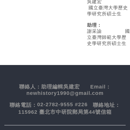
吳建宏
國立臺灣大學歷史
學研究所碩士生
助理：
謝采諭
國
立臺灣師範大學歷
史學研究所碩士生
聯絡人：
助理編輯吳建宏
Email：
newhistory1990@gmail.com
02-2782-9555 #226
聯絡電話：
聯絡地址：
115962 臺北市中研院郵局第44號信箱