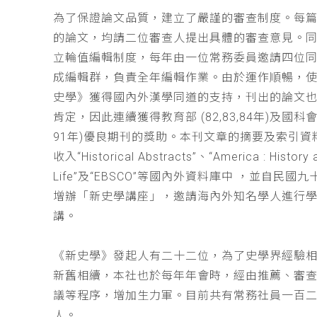
為了保證論文品質，建立了嚴謹的審查制度。每
的論文，均請二位審查人提出具體的審查意見。
立輪值編輯制度，每年由一位常務委員邀請四位同
成編輯群，負責全年編輯作業。由於運作順暢，
史學》獲得國內外漢學同道的支持，刊出的論文
肯定，因此連續獲得教育部 (82,83,84年)及國科會(
91年)優良期刊的獎助。本刊文章的摘要及索引資
收入“Historical Abstracts”、“America : History 
Life”及“EBSCO”等國內外資料庫中 ，並自民國
增辦「新史學講座」，邀請海內外知名學人進行
講。
《新史學》發起人有二十二位，為了史學界經驗
新舊相續，本社也於每年年會時，經由推薦、審
議等程序，增加生力軍。目前共有常務社員一百
人。