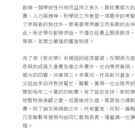
創辦一個學術性刊物而且持之長久，要耗費鉅大
費、人力與精神，對學術工作者是一項艱辛的考
了參與者的熱忱外，更需要學界廣泛而長期的支
此，新史學在創辦伊始，不僅在經費上開源節流
徵稿，並建立嚴謹的審查制度。
為了使《新史學》有穩固的經濟基礎，在開源方
參與的成員入會費及繳交年費外，也向學界募捐
鉅大的回響，共募得三十多萬元，作為創刊基金，
又經由李訓祥教授幫忙、聯繫，獲得一位出版界
贊助每年二十萬的印刷費。有了這些支持，新的
物暫時無後顧之憂，但要維持久遠，需要極力撙
費，除了論文無稿酬之外，所有審查、校對、編
乃至聯繫等雜務均由同仁義務負責，僅雇請一位
理。