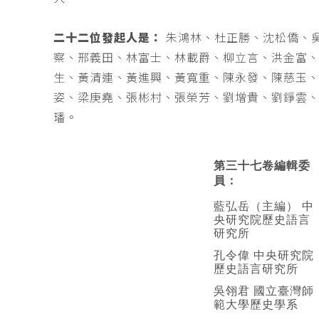
二十二位發起人是：
朱鴻林、杜正勝、沈松僑、
察、邢義田、林富士、林載爵、柳立言、洪金富
生、黃清連、黃進興、黃寬重、陳永發、陳慈玉
姿、梁庚堯、張彬村、張榮芳、劉增貴、劉錚雲
璠。
第三十七卷編輯委
員：
藍弘岳（主編） 中
央研究院歷史語言
研究所
孔令偉 中央研究院
歷史語言研究所
吳翎君 國立臺灣師
範大學歷史學系