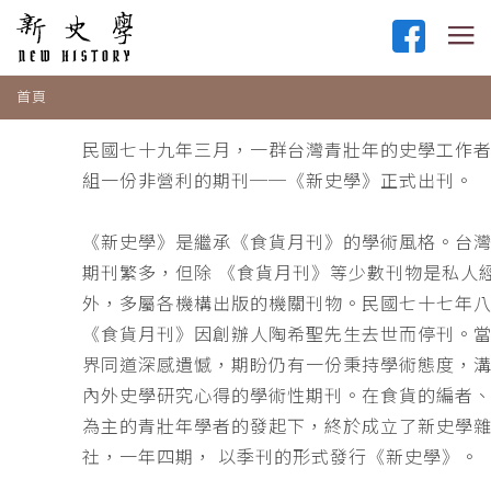
首頁
民國七十九年三月，一群台灣青壯年的史學工作
組一份非營利的期刊──《新史學》正式出刊。
《新史學》是繼承《食貨月刊》的學術風格。台
期刊繁多，但除 《食貨月刊》等少數刊物是私人
外，多屬各機構出版的機關刊物。民國七十七年
《食貨月刊》因創辦人陶希聖先生去世而停刊。
界同道深感遺憾，期盼仍有一份秉持學術態度，
內外史學研究心得的學術性期刊。在食貨的編者
為主的青壯年學者的發起下，終於成立了新史學
社，一年四期， 以季刊的形式發行《新史學》。