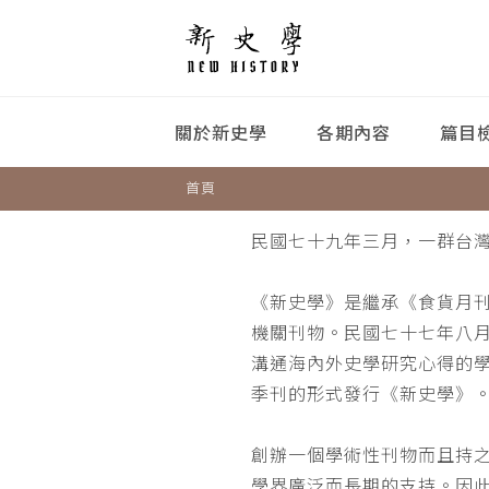
關於新史學
各期內容
篇目
首頁
民國七十九年三月，一群台
《新史學》是繼承《食貨月
機關刊物。民國七十七年八
溝通海內外史學研究心得的
季刊的形式發行《新史學》
創辦一個學術性刊物而且持
學界廣泛而長期的支持。因