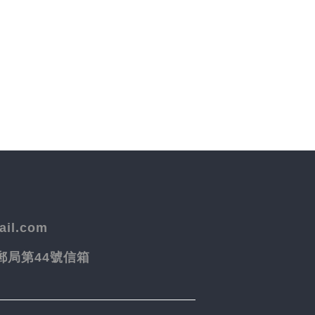
il.com
院郵局第44號信箱