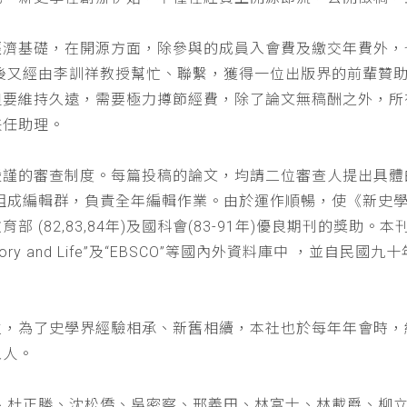
經濟基礎，在開源方面，除參與的成員入會費及繳交年費外，
以後又經由李訓祥教授幫忙、聯繫，獲得一位出版界的前輩贊
但要維持久遠，需要極力撙節經費，除了論文無稿酬之外，所
兼任助理。
嚴謹的審查制度。每篇投稿的論文，均請二位審查人提出具體
仁組成編輯群，負責全年編輯作業。由於運作順暢，使《新史
(82,83,84年)及國科會(83-91年)優良期刊的獎助。本刊
a : History and Life”及“EBSCO”等國內外資料庫中
位，為了史學界經驗相承、新舊相續，本社也於每年年會時，
五人。
、杜正勝、沈松僑、吳密察、邢義田、林富士、林載爵、柳