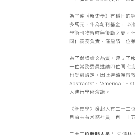
為了使《新史學》有穩固的
多萬元，作為創刊基金， 
學術刊物暫時無後顧之憂，
同仁義務負責，僅雇請一位
為了保證論文品質，建立了
一位常務委員邀請四位同 
也受到肯定，因此連續獲得教育部 
Abstracts”、“Americ
人進行學術演講。
《新史學》發起人有二十二
目前共有常務社員一百二十
二十二位發起人是：
朱鴻林