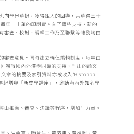
也向學界募捐，獲得鉅大的回響，共募得三十
助每年二十萬的印刷費。有了這些支持，新的
有審查、校對、編輯工作乃至聯繫等雜務均由
的審查意見。同時建立輪值編輯制度，每年由
學》獲得國內外漢學同道的支持，刊出的論文
文章的摘要及索引資料亦被收入“Historical
 ，並自民國九十年起增辦「新史學講座」，邀請海內外知名學
經由推薦、審查、決議等程序，增加生力軍。
立言、洪金富、陶晉生、黃清連、黃進興、黃