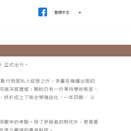
》正式出刊。
少數刊物是私人經營之外，多屬各機構出版的
同道深感遺憾，期盼仍有一份秉持學術態度，
，終於成立了新史學雜誌社，一年四期， 以
項艱辛的考驗。除了參與者的熱忱外，更需要
並建立嚴謹的審查制度。