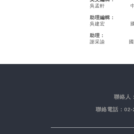
吳孟軒 中央
助理編輯：
吳建宏 國立臺
助理：
謝采諭
國
聯絡人
聯絡電話：
02