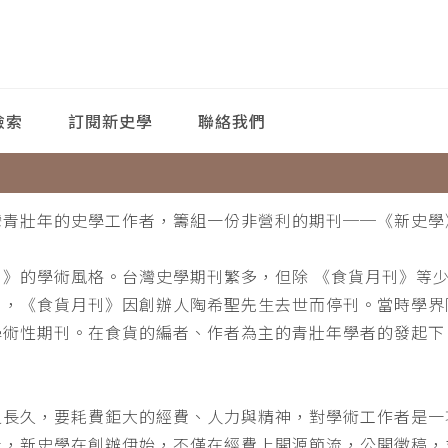
檢索
訂閱新史學
聯絡我們
灣青壯年的史學工作者，籌組一份非營利的期刊──《新史學
刊》的學術風格。台灣史學期刊繁多，但除 《食貨月刊》等
月，《食貨月刊》因創辦人陶希聖先生去世而停刊。當時學界
學術性期刊。在食貨的編者、作者為主的青壯年學者的發起下
。
之長久，要耗費鉅大的經費、人力與精神，對學術工作者是一
此，新史學在創辦伊始，不僅在經費上開源節流，公開徵稿，