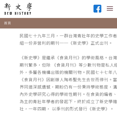
首頁
民國七十九年三月，一群台灣青壯年的史學工作
組一份非營利的期刊──《新史學》正式出刊。
《新史學》是繼承《食貨月刊》的學術風格。台
期刊繁多，但除 《食貨月刊》等少數刊物是私人
外，多屬各機構出版的機關刊物。民國七十七年
《食貨月刊》因創辦人陶希聖先生去世而停刊。
界同道深感遺憾，期盼仍有一份秉持學術態度，
內外史學研究心得的學術性期刊。在食貨的編者
為主的青壯年學者的發起下，終於成立了新史學
社，一年四期， 以季刊的形式發行《新史學》。