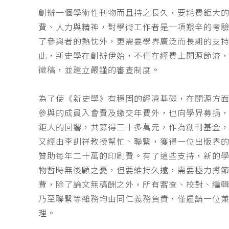
創辦一個學術性刊物而且持之長久，要耗費鉅大
費、人力與精神，對學術工作者是一項艱辛的考
了參與者的熱忱外，更需要學界廣泛而長期的支
此，新史學在創辦伊始，不僅在經費上開源節流
徵稿，並建立嚴謹的審查制度。
為了使《新史學》有穩固的經濟基礎，在開源方
參與的成員入會費及繳交年費外，也向學界募捐
鉅大的回響，共募得三十多萬元，作為創刊基金，
又經由李訓祥教授幫忙、聯繫，獲得一位出版界
贊助每年二十萬的印刷費。有了這些支持，新的
物暫時無後顧之憂，但要維持久遠，需要極力撙
費，除了論文無稿酬之外，所有審查、校對、編
乃至聯繫等雜務均由同仁義務負責，僅雇請一位
理。