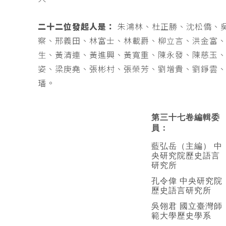
二十二位發起人是：
朱鴻林、杜正勝、沈松僑、
察、邢義田、林富士、林載爵、柳立言、洪金富
生、黃清連、黃進興、黃寬重、陳永發、陳慈玉
姿、梁庚堯、張彬村、張榮芳、劉增貴、劉錚雲
璠。
第三十七卷編輯委
員：
藍弘岳（主編） 中
央研究院歷史語言
研究所
孔令偉 中央研究院
歷史語言研究所
吳翎君 國立臺灣師
範大學歷史學系