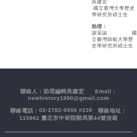
吳建宏
國立臺灣大學歷史
學研究所碩士生
助理：
謝采諭
國
立臺灣師範大學歷
史學研究所碩士生
聯絡人：
助理編輯吳建宏
Email：
newhistory1990@gmail.com
02-2782-9555 #226
聯絡電話：
聯絡地址：
115962 臺北市中研院郵局第44號信箱