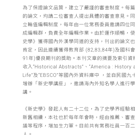
為了保證論文品質，建立了嚴謹的審查制度。每
的論文，均請二位審查人提出具體的審查意見。
立輪值編輯制度，每年由一位常務委員邀請四位同
成編輯群，負責全年編輯作業。由於運作順暢，
史學》獲得國內外漢學同道的支持，刊出的論文
肯定，因此連續獲得教育部 (82,83,84年)及國科會(
91年)優良期刊的獎助。本刊文章的摘要及索引資
收入“Historical Abstracts”、“America : History 
Life”及“EBSCO”等國內外資料庫中 ，並自民國
增辦「新史學講座」，邀請海內外知名學人進行
講。
《新史學》發起人有二十二位，為了史學界經驗
新舊相續，本社也於每年年會時，經由推薦、審
議等程序，增加生力軍。目前共有常務社員一百
人。