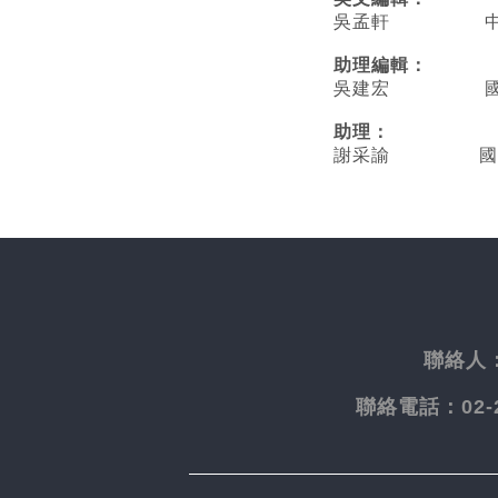
吳孟軒 中央
助理編輯：
吳建宏 國立臺
助理：
謝采諭
國
聯絡人
聯絡電話：
02