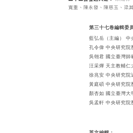
寬重、陳永發、陳慈玉、梁
第三十七卷編輯委
藍弘岳（主編） 中
孔令偉 中央研究院
吳翎君 國立臺灣師
汪采燁 天主教輔仁
徐兆安 中央研究院
黃庭碩 中央研究院
顏杏如 國立臺灣大
吳孟軒 中央研究院
英文編輯
：