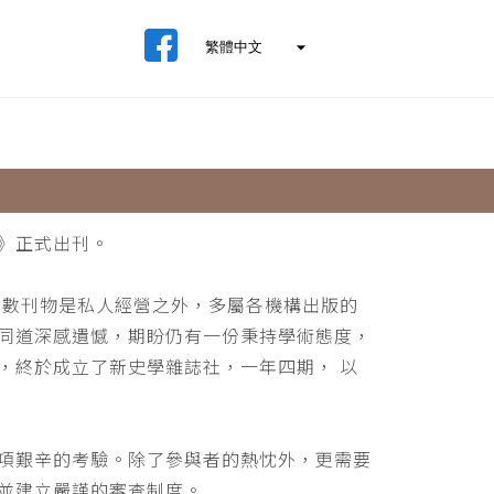
》正式出刊。
少數刊物是私人經營之外，多屬各機構出版的
同道深感遺憾，期盼仍有一份秉持學術態度，
，終於成立了新史學雜誌社，一年四期， 以
項艱辛的考驗。除了參與者的熱忱外，更需要
並建立嚴謹的審查制度。