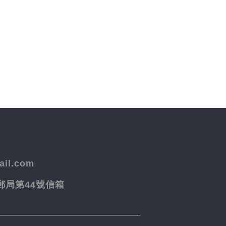
il.com
院郵局第44號信箱