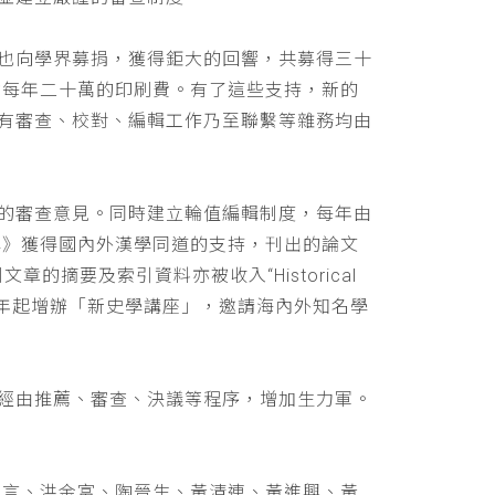
也向學界募捐，獲得鉅大的回響，共募得三十
助每年二十萬的印刷費。有了這些支持，新的
有審查、校對、編輯工作乃至聯繫等雜務均由
的審查意見。同時建立輪值編輯制度，每年由
學》獲得國內外漢學同道的支持，刊出的論文
文章的摘要及索引資料亦被收入“Historical
 ，並自民國九十年起增辦「新史學講座」，邀請海內外知名學
經由推薦、審查、決議等程序，增加生力軍。
立言、洪金富、陶晉生、黃清連、黃進興、黃