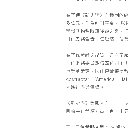
為了使《新史學》有穩固的
多萬元，作為創刊基金， 
學術刊物暫時無後顧之憂，
同仁義務負責，僅雇請一位
為了保證論文品質，建立了
一位常務委員邀請四位同 
也受到肯定，因此連續獲得教育部 
Abstracts”、“Americ
人進行學術演講。
《新史學》發起人有二十二
目前共有常務社員一百二十
二十二位發起人是：
朱鴻林