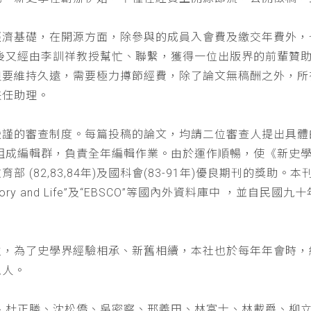
經濟基礎，在開源方面，除參與的成員入會費及繳交年費外，
以後又經由李訓祥教授幫忙、聯繫，獲得一位出版界的前輩贊
但要維持久遠，需要極力撙節經費，除了論文無稿酬之外，所
兼任助理。
嚴謹的審查制度。每篇投稿的論文，均請二位審查人提出具體
仁組成編輯群，負責全年編輯作業。由於運作順暢，使《新史
(82,83,84年)及國科會(83-91年)優良期刊的獎助。本刊
a : History and Life”及“EBSCO”等國內外資料庫中
位，為了史學界經驗相承、新舊相續，本社也於每年年會時，
五人。
、杜正勝、沈松僑、吳密察、邢義田、林富士、林載爵、柳