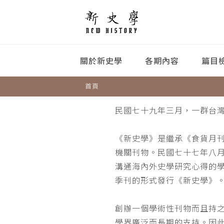
關於新史學
各期內容
篇目
首頁
民國七十九年三月，一群台
《新史學》是繼承《食貨月
機關刊物。民國七十七年八
溝通海內外史學研究心得的
季刊的形式發行《新史學》
創辦一個學術性刊物而且持
學界廣泛而長期的支持。因