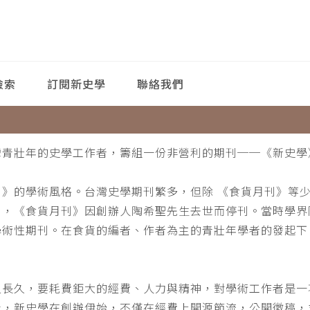
檢索
訂閱新史學
聯絡我們
灣青壯年的史學工作者，籌組一份非營利的期刊──《新史學
刊》的學術風格。台灣史學期刊繁多，但除 《食貨月刊》等
月，《食貨月刊》因創辦人陶希聖先生去世而停刊。當時學界
學術性期刊。在食貨的編者、作者為主的青壯年學者的發起下
。
之長久，要耗費鉅大的經費、人力與精神，對學術工作者是一
此，新史學在創辦伊始，不僅在經費上開源節流，公開徵稿，