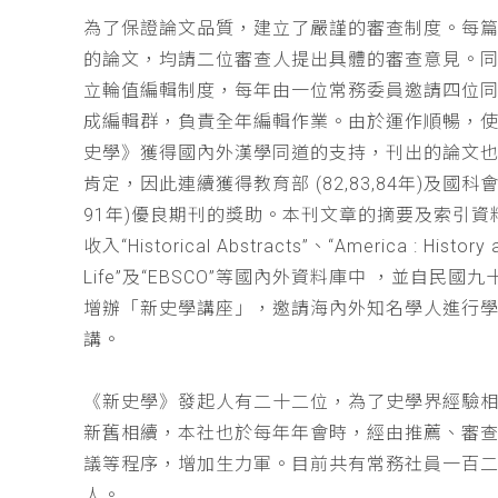
為了保證論文品質，建立了嚴謹的審查制度。每
的論文，均請二位審查人提出具體的審查意見。
立輪值編輯制度，每年由一位常務委員邀請四位同
成編輯群，負責全年編輯作業。由於運作順暢，
史學》獲得國內外漢學同道的支持，刊出的論文
肯定，因此連續獲得教育部 (82,83,84年)及國科會(
91年)優良期刊的獎助。本刊文章的摘要及索引資
收入“Historical Abstracts”、“America : History 
Life”及“EBSCO”等國內外資料庫中 ，並自民國
增辦「新史學講座」，邀請海內外知名學人進行
講。
《新史學》發起人有二十二位，為了史學界經驗
新舊相續，本社也於每年年會時，經由推薦、審
議等程序，增加生力軍。目前共有常務社員一百
人。