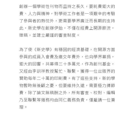
創辦一個學術性刊物而且持之長久，要耗費鉅大
費、人力與精神，對學術工作者是一項艱辛的考
了參與者的熱忱外，更需要學界廣泛而長期的支
此，新史學在創辦伊始，不僅在經費上開源節流
徵稿，並建立嚴謹的審查制度。
為了使《新史學》有穩固的經濟基礎，在開源方
參與的成員入會費及繳交年費外，也向學界募捐
鉅大的回響，共募得三十多萬元，作為創刊基金，
又經由李訓祥教授幫忙、聯繫，獲得一位出版界
贊助每年二十萬的印刷費。有了這些支持，新的
物暫時無後顧之憂，但要維持久遠，需要極力撙
費，除了論文無稿酬之外，所有審查、校對、編
乃至聯繫等雜務均由同仁義務負責，僅雇請一位
理。