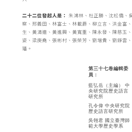
二十二位發起人是：
朱鴻林、杜正勝、沈松僑、
察、邢義田、林富士、林載爵、柳立言、洪金富
生、黃清連、黃進興、黃寬重、陳永發、陳慈玉
姿、梁庚堯、張彬村、張榮芳、劉增貴、劉錚雲
璠。
第三十七卷編輯委
員：
藍弘岳（主編） 中
央研究院歷史語言
研究所
孔令偉 中央研究院
歷史語言研究所
吳翎君 國立臺灣師
範大學歷史學系