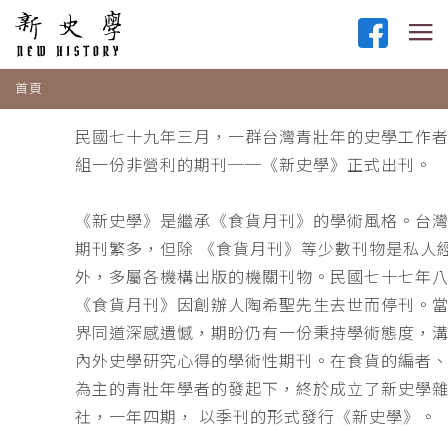
首頁
民國七十九年三月，一群台灣青壯年的史學工作
組一份非營利的期刊──《新史學》正式出刊。
《新史學》是繼承《食貨月刊》的學術風格。台
期刊繁多，但除 《食貨月刊》等少數刊物是私人
外，多屬各機構出版的機關刊物。民國七十七年
《食貨月刊》因創辦人陶希聖先生去世而停刊。
界同道深感遺憾，期盼仍有一份秉持學術態度，
內外史學研究心得的學術性期刊。在食貨的編者
為主的青壯年學者的發起下，終於成立了新史學
社，一年四期， 以季刊的形式發行《新史學》。