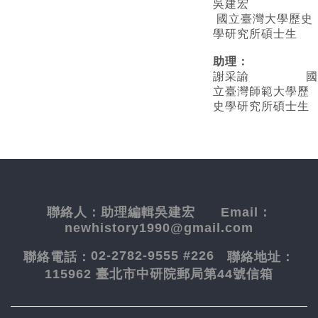
吳建宏
國立臺灣大學歷史
學研究所碩士生
助理：
謝采諭
國
立臺灣師範大學歷
史學研究所碩士生
聯絡人：
助理編輯吳建宏
Email：
newhistory1990@gmail.com
02-2782-9555 #226
聯絡電話：
聯絡地址：
115962 臺北市中研院郵局第44號信箱