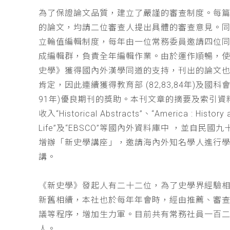
為了保證論文品質，建立了嚴謹的審查制度。每
的論文，均請二位審查人提出具體的審查意見。
立輪值編輯制度，每年由一位常務委員邀請四位同
成編輯群，負責全年編輯作業。由於運作順暢，
史學》獲得國內外漢學同道的支持，刊出的論文
肯定，因此連續獲得教育部 (82,83,84年)及國科會(
91年)優良期刊的獎助。本刊文章的摘要及索引資
收入“Historical Abstracts”、“America : History 
Life”及“EBSCO”等國內外資料庫中 ，並自民國
增辦「新史學講座」，邀請海內外知名學人進行
講。
《新史學》發起人有二十二位，為了史學界經驗
新舊相續，本社也於每年年會時，經由推薦、審
議等程序，增加生力軍。目前共有常務社員一百
人。