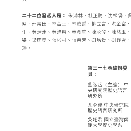
二十二位發起人是：
朱鴻林、杜正勝、沈松僑、
察、邢義田、林富士、林載爵、柳立言、洪金富
生、黃清連、黃進興、黃寬重、陳永發、陳慈玉
姿、梁庚堯、張彬村、張榮芳、劉增貴、劉錚雲
璠。
第三十七卷編輯委
員：
藍弘岳（主編） 中
央研究院歷史語言
研究所
孔令偉 中央研究院
歷史語言研究所
吳翎君 國立臺灣師
範大學歷史學系