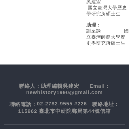
吳建宏
國立臺灣大學歷史
學研究所碩士生
助理：
謝采諭
國
立臺灣師範大學歷
史學研究所碩士生
聯絡人：
助理編輯吳建宏
Email：
newhistory1990@gmail.com
02-2782-9555 #226
聯絡電話：
聯絡地址：
115962 臺北市中研院郵局第44號信箱