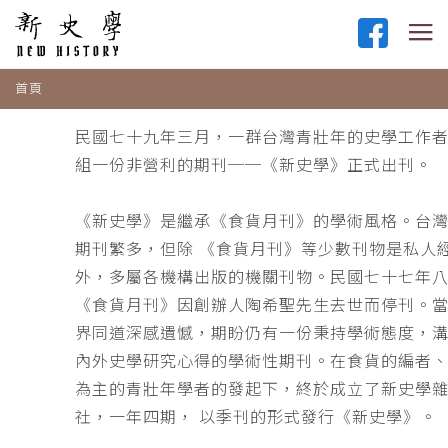
首頁
民國七十九年三月，一群台灣青壯年的史學工作
組一份非營利的期刊──《新史學》正式出刊。
《新史學》是繼承《食貨月刊》的學術風格。台
期刊繁多，但除 《食貨月刊》等少數刊物是私人
外，多屬各機構出版的機關刊物。民國七十七年
《食貨月刊》因創辦人陶希聖先生去世而停刊。
界同道深感遺憾，期盼仍有一份秉持學術態度，
內外史學研究心得的學術性期刊。在食貨的編者
為主的青壯年學者的發起下，終於成立了新史學
社，一年四期， 以季刊的形式發行《新史學》。