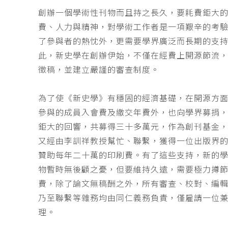
創辦一個學術性刊物而且持之長久，要耗費鉅大
費、人力與精神，對學術工作者是一項艱辛的考
了參與者的熱忱外，更需要學界廣泛而長期的支
此，新史學在創辦伊始，不僅在經費上開源節流
徵稿，並建立嚴謹的審查制度。
為了使《新史學》有穩固的經濟基礎，在開源方
參與的成員入會費及繳交年費外，也向學界募捐
鉅大的回響，共募得三十多萬元，作為創刊基金，
又經由李訓祥教授幫忙、聯繫，獲得一位出版界
贊助每年二十萬的印刷費。有了這些支持，新的
物暫時無後顧之憂，但要維持久遠，需要極力撙
費，除了論文無稿酬之外，所有審查、校對、編
乃至聯繫等雜務均由同仁義務負責，僅雇請一位
理。