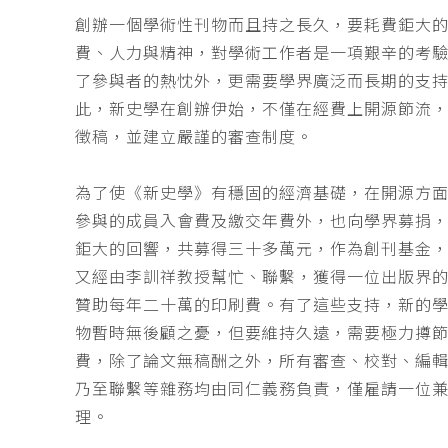
創辦一個學術性刊物而且持之長久，要耗費鉅大
費、人力與精神，對學術工作者是一項艱辛的考
了參與者的熱忱外，更需要學界廣泛而長期的支
此，新史學在創辦伊始，不僅在經費上開源節流
徵稿，並建立嚴謹的審查制度。
為了使《新史學》有穩固的經濟基礎，在開源方
參與的成員入會費及繳交年費外，也向學界募捐
鉅大的回響，共募得三十多萬元，作為創刊基金，
又經由李訓祥教授幫忙、聯繫，獲得一位出版界
贊助每年二十萬的印刷費。有了這些支持，新的
物暫時無後顧之憂，但要維持久遠，需要極力撙
費，除了論文無稿酬之外，所有審查、校對、編
乃至聯繫等雜務均由同仁義務負責，僅雇請一位
理。