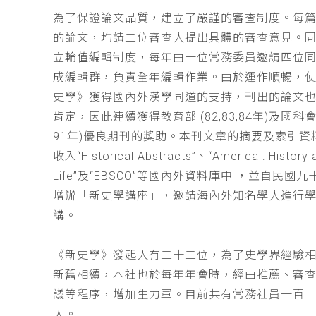
為了保證論文品質，建立了嚴謹的審查制度。每
的論文，均請二位審查人提出具體的審查意見。
立輪值編輯制度，每年由一位常務委員邀請四位同
成編輯群，負責全年編輯作業。由於運作順暢，
史學》獲得國內外漢學同道的支持，刊出的論文
肯定，因此連續獲得教育部 (82,83,84年)及國科會(
91年)優良期刊的獎助。本刊文章的摘要及索引資
收入“Historical Abstracts”、“America : History 
Life”及“EBSCO”等國內外資料庫中 ，並自民國
增辦「新史學講座」，邀請海內外知名學人進行
講。
《新史學》發起人有二十二位，為了史學界經驗
新舊相續，本社也於每年年會時，經由推薦、審
議等程序，增加生力軍。目前共有常務社員一百
人。