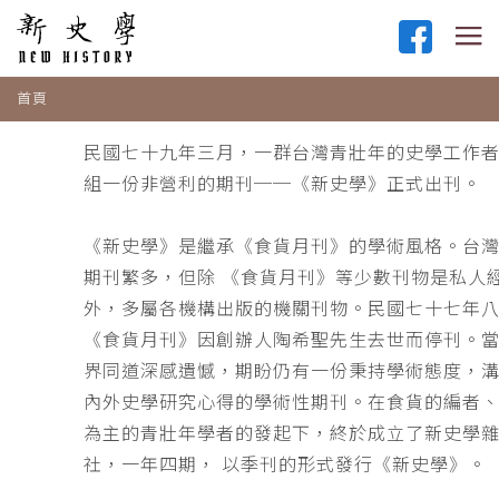
首頁
民國七十九年三月，一群台灣青壯年的史學工作
組一份非營利的期刊──《新史學》正式出刊。
《新史學》是繼承《食貨月刊》的學術風格。台
期刊繁多，但除 《食貨月刊》等少數刊物是私人
外，多屬各機構出版的機關刊物。民國七十七年
《食貨月刊》因創辦人陶希聖先生去世而停刊。
界同道深感遺憾，期盼仍有一份秉持學術態度，
內外史學研究心得的學術性期刊。在食貨的編者
為主的青壯年學者的發起下，終於成立了新史學
社，一年四期， 以季刊的形式發行《新史學》。