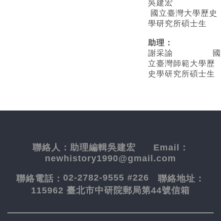
吳建宏
國立臺灣大學歷史
學研究所碩士生
助理：
謝采諭
國
立臺灣師範大學歷
史學研究所碩士生
聯絡人：
助理編輯吳建宏
Email：
newhistory1990@gmail.com
02-2782-9555 #226
聯絡電話：
聯絡地址：
115962 臺北市中研院郵局第44號信箱