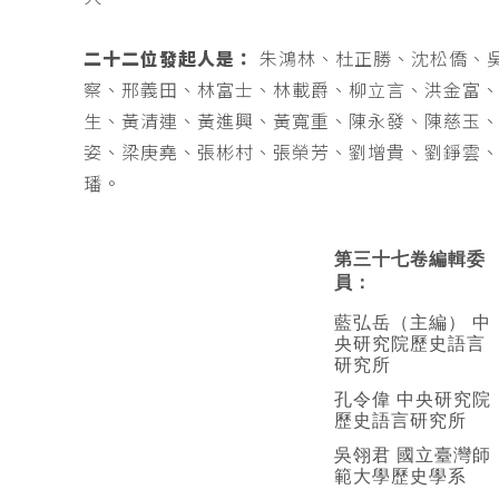
二十二位發起人是：
朱鴻林、杜正勝、沈松僑、
察、邢義田、林富士、林載爵、柳立言、洪金富
生、黃清連、黃進興、黃寬重、陳永發、陳慈玉
姿、梁庚堯、張彬村、張榮芳、劉增貴、劉錚雲
璠。
第三十七卷編輯委
員：
藍弘岳（主編） 中
央研究院歷史語言
研究所
孔令偉 中央研究院
歷史語言研究所
吳翎君 國立臺灣師
範大學歷史學系