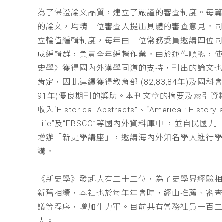
為了保證論文品質，建立了嚴謹的審查制度。每
的論文，均請二位審查人提出具體的審查意見。
立輪值編輯制度，每年由一位常務委員邀請四位同
成編輯群，負責全年編輯作業。由於運作順暢，
史學》獲得國內外漢學同道的支持，刊出的論文
肯定，因此連續獲得教育部 (82,83,84年)及國科會(
91年)優良期刊的獎助。本刊文章的摘要及索引資
收入“Historical Abstracts”、“America : History 
Life”及“EBSCO”等國內外資料庫中 ，並自民國
增辦「新史學講座」，邀請海內外知名學人進行
講。
《新史學》發起人有二十二位，為了史學界經驗
新舊相續，本社也於每年年會時，經由推薦、審
議等程序，增加生力軍。目前共有常務社員一百
人。