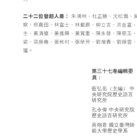
二十二位發起人是：
朱鴻林、杜正勝、沈松僑、
察、邢義田、林富士、林載爵、柳立言、洪金富
生、黃清連、黃進興、黃寬重、陳永發、陳慈玉
姿、梁庚堯、張彬村、張榮芳、劉增貴、劉錚雲
璠。
第三十七卷編輯委
員：
藍弘岳（主編） 中
央研究院歷史語言
研究所
孔令偉 中央研究院
歷史語言研究所
吳翎君 國立臺灣師
範大學歷史學系