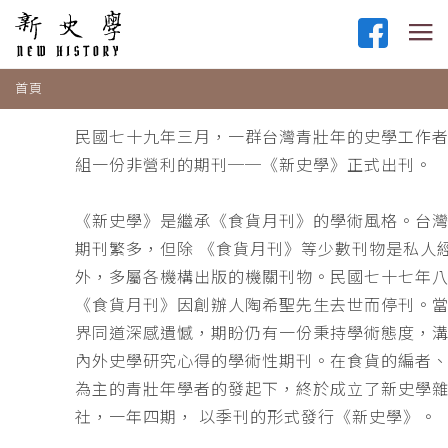
首頁
民國七十九年三月，一群台灣青壯年的史學工作
組一份非營利的期刊──《新史學》正式出刊。
《新史學》是繼承《食貨月刊》的學術風格。台
期刊繁多，但除 《食貨月刊》等少數刊物是私人
外，多屬各機構出版的機關刊物。民國七十七年
《食貨月刊》因創辦人陶希聖先生去世而停刊。
界同道深感遺憾，期盼仍有一份秉持學術態度，
內外史學研究心得的學術性期刊。在食貨的編者
為主的青壯年學者的發起下，終於成立了新史學
社，一年四期， 以季刊的形式發行《新史學》。