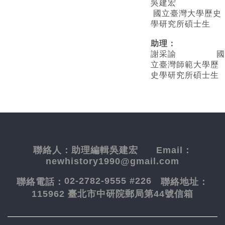
吳建宏
國立臺灣大學歷史
學研究所碩士生
助理：
謝采諭
國
立臺灣師範大學歷
史學研究所碩士生
聯絡人：
助理編輯吳建宏
Email：
newhistory1990@gmail.com
02-2782-9555 #226
聯絡電話：
聯絡地址：
115962 臺北市中研院郵局第44號信箱