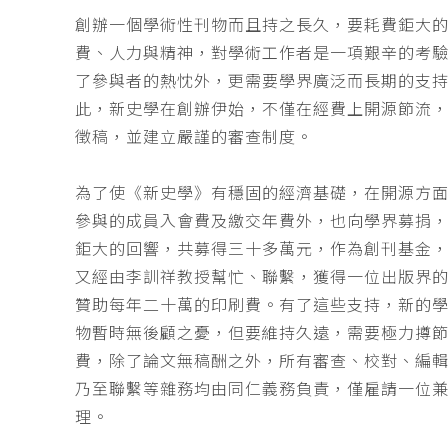
創辦一個學術性刊物而且持之長久，要耗費鉅大
費、人力與精神，對學術工作者是一項艱辛的考
了參與者的熱忱外，更需要學界廣泛而長期的支
此，新史學在創辦伊始，不僅在經費上開源節流
徵稿，並建立嚴謹的審查制度。
為了使《新史學》有穩固的經濟基礎，在開源方
參與的成員入會費及繳交年費外，也向學界募捐
鉅大的回響，共募得三十多萬元，作為創刊基金，
又經由李訓祥教授幫忙、聯繫，獲得一位出版界
贊助每年二十萬的印刷費。有了這些支持，新的
物暫時無後顧之憂，但要維持久遠，需要極力撙
費，除了論文無稿酬之外，所有審查、校對、編
乃至聯繫等雜務均由同仁義務負責，僅雇請一位
理。