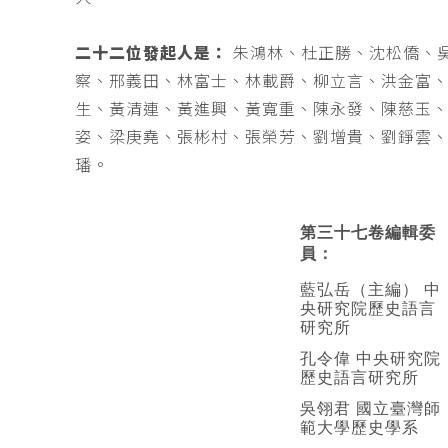
二十二位發起人是：
朱鴻林、杜正勝、沈松僑、
察、邢義田、林富士、林載爵、柳立言、洪金富
生、黃清連、黃進興、黃寬重、陳永發、陳慈玉
姿、梁庚堯、張彬村、張榮芳、劉增貴、劉錚雲
璠。
第三十七卷編輯委
員：
藍弘岳（主編） 中
央研究院歷史語言
研究所
孔令偉 中央研究院
歷史語言研究所
吳翎君 國立臺灣師
範大學歷史學系