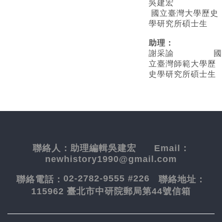
吳建宏
國立臺灣大學歷史
學研究所碩士生
助理：
謝采諭
國
立臺灣師範大學歷
史學研究所碩士生
聯絡人：
助理編輯吳建宏
Email：
newhistory1990@gmail.com
02-2782-9555 #226
聯絡電話：
聯絡地址：
115962 臺北市中研院郵局第44號信箱