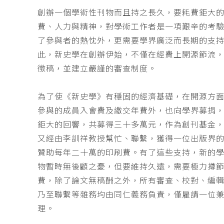
創辦一個學術性刊物而且持之長久，要耗費鉅大
費、人力與精神，對學術工作者是一項艱辛的考
了參與者的熱忱外，更需要學界廣泛而長期的支
此，新史學在創辦伊始，不僅在經費上開源節流
徵稿，並建立嚴謹的審查制度。
為了使《新史學》有穩固的經濟基礎，在開源方
參與的成員入會費及繳交年費外，也向學界募捐
鉅大的回響，共募得三十多萬元，作為創刊基金，
又經由李訓祥教授幫忙、聯繫，獲得一位出版界
贊助每年二十萬的印刷費。有了這些支持，新的
物暫時無後顧之憂，但要維持久遠，需要極力撙
費，除了論文無稿酬之外，所有審查、校對、編
乃至聯繫等雜務均由同仁義務負責，僅雇請一位
理。