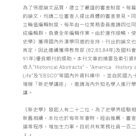
為了保證論文品質，建立了嚴謹的審查制度。每
的論文，均請二位審查人提出具體的審查意見。
立輪值編輯制度，每年由一位常務委員邀請四位同
成編輯群，負責全年編輯作業。由於運作順暢，
史學》獲得國內外漢學同道的支持，刊出的論文
肯定，因此連續獲得教育部 (82,83,84年)及國科會(
91年)優良期刊的獎助。本刊文章的摘要及索引資
收入“Historical Abstracts”、“America : History 
Life”及“EBSCO”等國內外資料庫中 ，並自民國
增辦「新史學講座」，邀請海內外知名學人進行
講。
《新史學》發起人有二十二位，為了史學界經驗
新舊相續，本社也於每年年會時，經由推薦、審
議等程序，增加生力軍。目前共有常務社員一百
人。