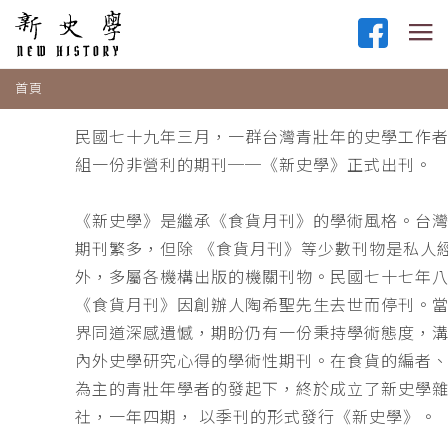
首頁
民國七十九年三月，一群台灣青壯年的史學工作
組一份非營利的期刊──《新史學》正式出刊。
《新史學》是繼承《食貨月刊》的學術風格。台
期刊繁多，但除 《食貨月刊》等少數刊物是私人
外，多屬各機構出版的機關刊物。民國七十七年
《食貨月刊》因創辦人陶希聖先生去世而停刊。
界同道深感遺憾，期盼仍有一份秉持學術態度，
內外史學研究心得的學術性期刊。在食貨的編者
為主的青壯年學者的發起下，終於成立了新史學
社，一年四期， 以季刊的形式發行《新史學》。