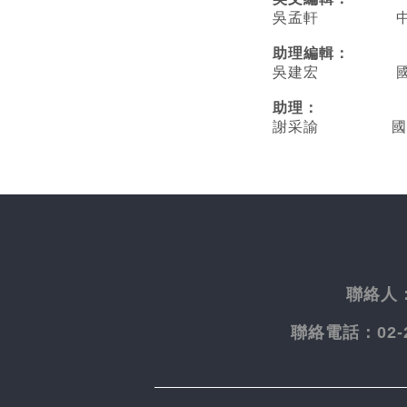
吳孟軒 中央
助理編輯：
吳建宏 國立臺
助理：
謝采諭
國
聯絡人
聯絡電話：
02