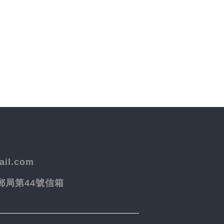
il.com
院郵局第44號信箱