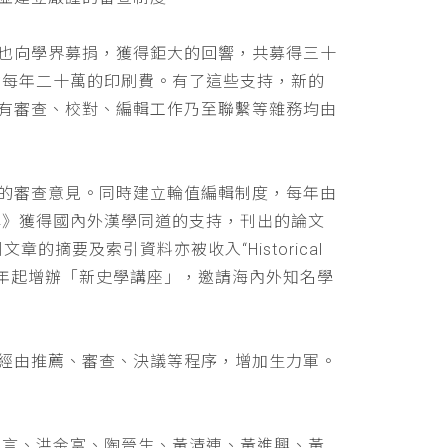
也向學界募捐，獲得鉅大的回響，共募得三十
助每年二十萬的印刷費。有了這些支持，新的
有審查、校對、編輯工作乃至聯繫等雜務均由
的審查意見。同時建立輪值編輯制度，每年由
學》獲得國內外漢學同道的支持，刊出的論文
文章的摘要及索引資料亦被收入“Historical
 ，並自民國九十年起增辦「新史學講座」，邀請海內外知名學
經由推薦、審查、決議等程序，增加生力軍。
立言、洪金富、陶晉生、黃清連、黃進興、黃