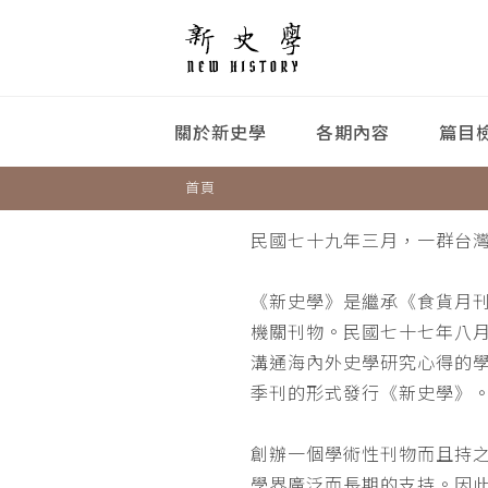
關於新史學
各期內容
篇目
首頁
民國七十九年三月，一群台
《新史學》是繼承《食貨月
機關刊物。民國七十七年八
溝通海內外史學研究心得的
季刊的形式發行《新史學》
創辦一個學術性刊物而且持
學界廣泛而長期的支持。因