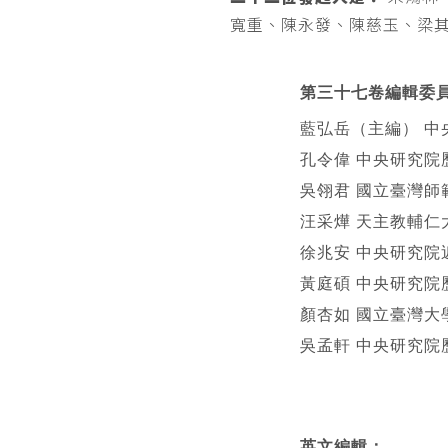
寬重、陳永發、陳慈玉、梁
第三十七卷編輯委
藍弘岳（主編） 中
孔令偉 中央研究院
吳翎君 國立臺灣師
汪采燁 天主教輔仁
徐兆安 中央研究院
黃庭碩 中央研究院
顏杏如 國立臺灣大
吳孟軒 中央研究院
英文編輯
：