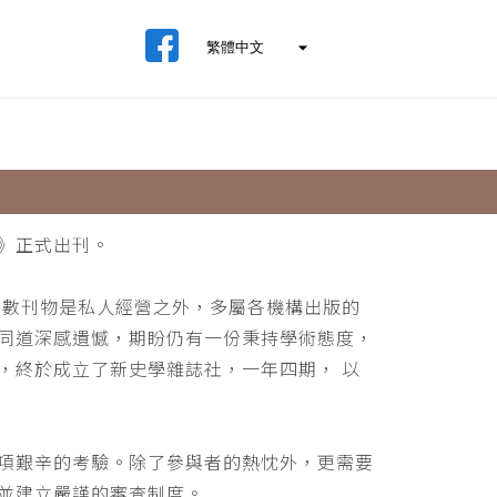
》正式出刊。
少數刊物是私人經營之外，多屬各機構出版的
同道深感遺憾，期盼仍有一份秉持學術態度，
，終於成立了新史學雜誌社，一年四期， 以
項艱辛的考驗。除了參與者的熱忱外，更需要
並建立嚴謹的審查制度。