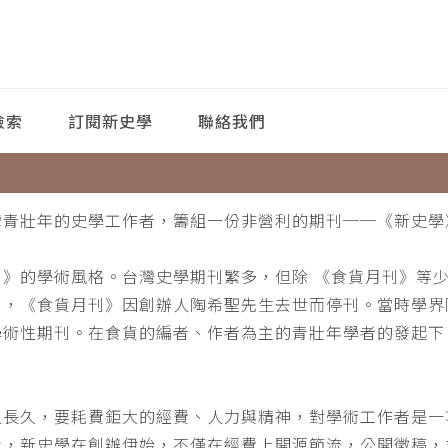
檢索
訂閱新史學
聯絡我們
灣青壯年的史學工作者，籌組一份非營利的期刊──《新史學
刊》的學術風格。台灣史學期刊繁多，但除 《食貨月刊》等
月，《食貨月刊》因創辦人陶希聖先生去世而停刊。當時學界
學術性期刊。在食貨的編者、作者為主的青壯年學者的發起下
。
之長久，要耗費鉅大的經費、人力與精神，對學術工作者是一
此，新史學在創辦伊始，不僅在經費上開源節流，公開徵稿，