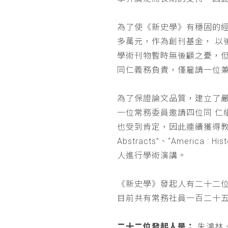
為了使《新史學》有穩固的
多萬元，作為創刊基金， 
學術刊物暫時無後顧之憂，
同仁義務負責，僅雇請一位
為了保證論文品質，建立了
一位常務委員邀請四位同 
也受到肯定，因此連續獲得教育部 
Abstracts”、“Americ
人進行學術演講。
《新史學》發起人有二十二
目前共有常務社員一百二十
二十二位發起人是：
朱鴻林