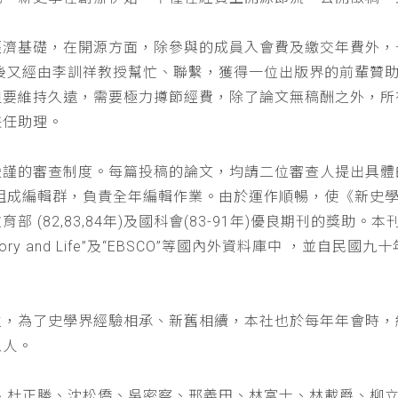
經濟基礎，在開源方面，除參與的成員入會費及繳交年費外，
以後又經由李訓祥教授幫忙、聯繫，獲得一位出版界的前輩贊
但要維持久遠，需要極力撙節經費，除了論文無稿酬之外，所
兼任助理。
嚴謹的審查制度。每篇投稿的論文，均請二位審查人提出具體
仁組成編輯群，負責全年編輯作業。由於運作順暢，使《新史
(82,83,84年)及國科會(83-91年)優良期刊的獎助。本刊
a : History and Life”及“EBSCO”等國內外資料庫中
位，為了史學界經驗相承、新舊相續，本社也於每年年會時，
五人。
、杜正勝、沈松僑、吳密察、邢義田、林富士、林載爵、柳