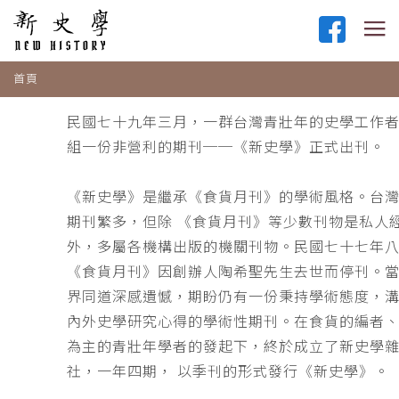
首頁
民國七十九年三月，一群台灣青壯年的史學工作
組一份非營利的期刊──《新史學》正式出刊。
《新史學》是繼承《食貨月刊》的學術風格。台
期刊繁多，但除 《食貨月刊》等少數刊物是私人
外，多屬各機構出版的機關刊物。民國七十七年
《食貨月刊》因創辦人陶希聖先生去世而停刊。
界同道深感遺憾，期盼仍有一份秉持學術態度，
內外史學研究心得的學術性期刊。在食貨的編者
為主的青壯年學者的發起下，終於成立了新史學
社，一年四期， 以季刊的形式發行《新史學》。