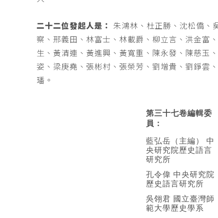
二十二位發起人是：
朱鴻林、杜正勝、沈松僑、
察、邢義田、林富士、林載爵、柳立言、洪金富
生、黃清連、黃進興、黃寬重、陳永發、陳慈玉
姿、梁庚堯、張彬村、張榮芳、劉增貴、劉錚雲
璠。
第三十七卷編輯委
員：
藍弘岳（主編） 中
央研究院歷史語言
研究所
孔令偉 中央研究院
歷史語言研究所
吳翎君 國立臺灣師
範大學歷史學系