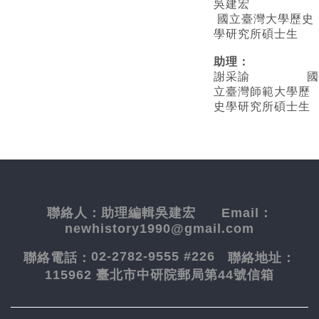
吳建宏
國立臺灣大學歷史
學研究所碩士生
助理：
謝采諭
國
立臺灣師範大學歷
史學研究所碩士生
聯絡人：
助理編輯吳建宏
Email：
newhistory1990@gmail.com
02-2782-9555 #226
聯絡電話：
聯絡地址：
115962 臺北市中研院郵局第44號信箱