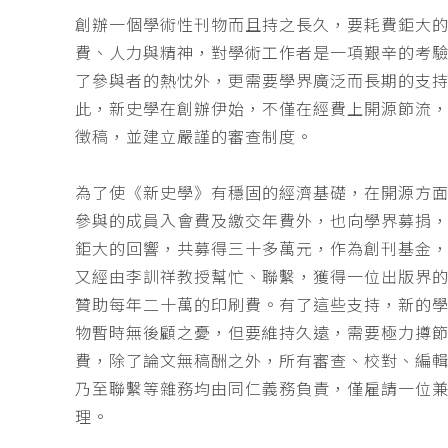
創辦一個學術性刊物而且持之長久，要耗費鉅大
費、人力與精神，對學術工作者是一項艱辛的考
了參與者的熱忱外，更需要學界廣泛而長期的支
此，新史學在創辦伊始，不僅在經費上開源節流
徵稿，並建立嚴謹的審查制度。
為了使《新史學》有穩固的經濟基礎，在開源方
參與的成員入會費及繳交年費外，也向學界募捐
鉅大的回響，共募得三十多萬元，作為創刊基金，
又經由李訓祥教授幫忙、聯繫，獲得一位出版界
贊助每年二十萬的印刷費。有了這些支持，新的
物暫時無後顧之憂，但要維持久遠，需要極力撙
費，除了論文無稿酬之外，所有審查、校對、編
乃至聯繫等雜務均由同仁義務負責，僅雇請一位
理。