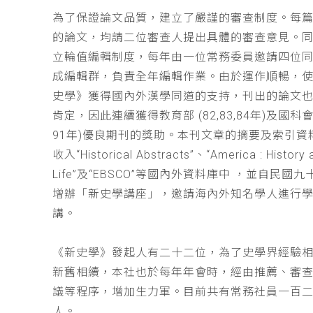
為了保證論文品質，建立了嚴謹的審查制度。每
的論文，均請二位審查人提出具體的審查意見。
立輪值編輯制度，每年由一位常務委員邀請四位同
成編輯群，負責全年編輯作業。由於運作順暢，
史學》獲得國內外漢學同道的支持，刊出的論文
肯定，因此連續獲得教育部 (82,83,84年)及國科會(
91年)優良期刊的獎助。本刊文章的摘要及索引資
收入“Historical Abstracts”、“America : History 
Life”及“EBSCO”等國內外資料庫中 ，並自民國
增辦「新史學講座」，邀請海內外知名學人進行
講。
《新史學》發起人有二十二位，為了史學界經驗
新舊相續，本社也於每年年會時，經由推薦、審
議等程序，增加生力軍。目前共有常務社員一百
人。