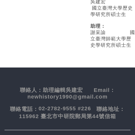
吳建宏
國立臺灣大學歷史
學研究所碩士生
助理：
謝采諭
國
立臺灣師範大學歷
史學研究所碩士生
聯絡人：
助理編輯吳建宏
Email：
newhistory1990@gmail.com
02-2782-9555 #226
聯絡電話：
聯絡地址：
115962 臺北市中研院郵局第44號信箱