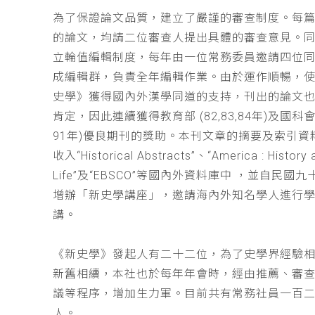
為了保證論文品質，建立了嚴謹的審查制度。每
的論文，均請二位審查人提出具體的審查意見。
立輪值編輯制度，每年由一位常務委員邀請四位同
成編輯群，負責全年編輯作業。由於運作順暢，
史學》獲得國內外漢學同道的支持，刊出的論文
肯定，因此連續獲得教育部 (82,83,84年)及國科會(
91年)優良期刊的獎助。本刊文章的摘要及索引資
收入“Historical Abstracts”、“America : History 
Life”及“EBSCO”等國內外資料庫中 ，並自民國
增辦「新史學講座」，邀請海內外知名學人進行
講。
《新史學》發起人有二十二位，為了史學界經驗
新舊相續，本社也於每年年會時，經由推薦、審
議等程序，增加生力軍。目前共有常務社員一百
人。