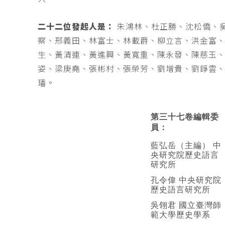
二十二位發起人是：
朱鴻林、杜正勝、沈松僑、
察、邢義田、林富士、林載爵、柳立言、洪金富
生、黃清連、黃進興、黃寬重、陳永發、陳慈玉
姿、梁庚堯、張彬村、張榮芳、劉增貴、劉錚雲
璠。
第三十七卷編輯委
員：
藍弘岳（主編） 中
央研究院歷史語言
研究所
孔令偉 中央研究院
歷史語言研究所
吳翎君 國立臺灣師
範大學歷史學系