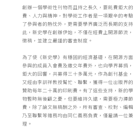
創辦一個學術性刊物而且持之長久，要耗費鉅大
費、人力與精神，對學術工作者是一項艱辛的考
了參與者的熱忱外，更需要學界廣泛而長期的支
此，新史學在創辦伊始，不僅在經費上開源節流
徵稿，並建立嚴謹的審查制度。
為了使《新史學》有穩固的經濟基礎，在開源方
參與的成員入會費及繳交年費外，也向學界募捐
鉅大的回響，共募得三十多萬元，作為創刊基金，
又經由李訓祥教授幫忙、聯繫，獲得一位出版界
贊助每年二十萬的印刷費。有了這些支持，新的
物暫時無後顧之憂，但要維持久遠，需要極力撙
費，除了論文無稿酬之外，所有審查、校對、編
乃至聯繫等雜務均由同仁義務負責，僅雇請一位
理。