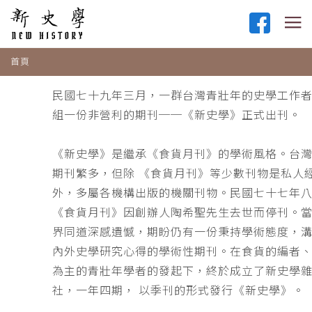
首頁
民國七十九年三月，一群台灣青壯年的史學工作
組一份非營利的期刊──《新史學》正式出刊。
《新史學》是繼承《食貨月刊》的學術風格。台
期刊繁多，但除 《食貨月刊》等少數刊物是私人
外，多屬各機構出版的機關刊物。民國七十七年
《食貨月刊》因創辦人陶希聖先生去世而停刊。
界同道深感遺憾，期盼仍有一份秉持學術態度，
內外史學研究心得的學術性期刊。在食貨的編者
為主的青壯年學者的發起下，終於成立了新史學
社，一年四期， 以季刊的形式發行《新史學》。