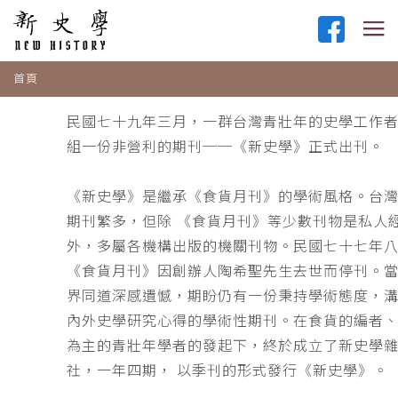
首頁
民國七十九年三月，一群台灣青壯年的史學工作
組一份非營利的期刊──《新史學》正式出刊。
《新史學》是繼承《食貨月刊》的學術風格。台
期刊繁多，但除 《食貨月刊》等少數刊物是私人
外，多屬各機構出版的機關刊物。民國七十七年
《食貨月刊》因創辦人陶希聖先生去世而停刊。
界同道深感遺憾，期盼仍有一份秉持學術態度，
內外史學研究心得的學術性期刊。在食貨的編者
為主的青壯年學者的發起下，終於成立了新史學
社，一年四期， 以季刊的形式發行《新史學》。