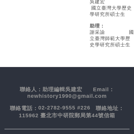
吳建宏
國立臺灣大學歷史
學研究所碩士生
助理：
謝采諭
國
立臺灣師範大學歷
史學研究所碩士生
聯絡人：
助理編輯吳建宏
Email：
newhistory1990@gmail.com
02-2782-9555 #226
聯絡電話：
聯絡地址：
115962 臺北市中研院郵局第44號信箱