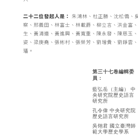
二十二位發起人是：
朱鴻林、杜正勝、沈松僑、
察、邢義田、林富士、林載爵、柳立言、洪金富
生、黃清連、黃進興、黃寬重、陳永發、陳慈玉
姿、梁庚堯、張彬村、張榮芳、劉增貴、劉錚雲
璠。
第三十七卷編輯委
員：
藍弘岳（主編） 中
央研究院歷史語言
研究所
孔令偉 中央研究院
歷史語言研究所
吳翎君 國立臺灣師
範大學歷史學系