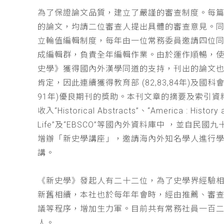
為了保證論文品質，建立了嚴謹的審查制度。每
的論文，均請二位審查人提出具體的審查意見。
立輪值編輯制度，每年由一位常務委員邀請四位同
成編輯群，負責全年編輯作業。由於運作順暢，
史學》獲得國內外漢學同道的支持，刊出的論文
肯定，因此連續獲得教育部 (82,83,84年)及國科會(
91年)優良期刊的獎助。本刊文章的摘要及索引資
收入“Historical Abstracts”、“America : History 
Life”及“EBSCO”等國內外資料庫中 ，並自民國
增辦「新史學講座」，邀請海內外知名學人進行
講。
《新史學》發起人有二十二位，為了史學界經驗
新舊相續，本社也於每年年會時，經由推薦、審
議等程序，增加生力軍。目前共有常務社員一百
人。