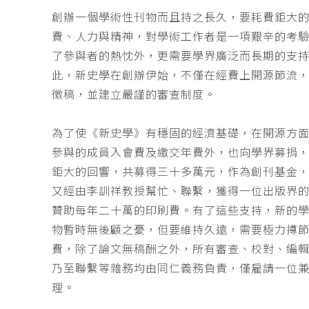
創辦一個學術性刊物而且持之長久，要耗費鉅大
費、人力與精神，對學術工作者是一項艱辛的考
了參與者的熱忱外，更需要學界廣泛而長期的支
此，新史學在創辦伊始，不僅在經費上開源節流
徵稿，並建立嚴謹的審查制度。
為了使《新史學》有穩固的經濟基礎，在開源方
參與的成員入會費及繳交年費外，也向學界募捐
鉅大的回響，共募得三十多萬元，作為創刊基金，
又經由李訓祥教授幫忙、聯繫，獲得一位出版界
贊助每年二十萬的印刷費。有了這些支持，新的
物暫時無後顧之憂，但要維持久遠，需要極力撙
費，除了論文無稿酬之外，所有審查、校對、編
乃至聯繫等雜務均由同仁義務負責，僅雇請一位
理。