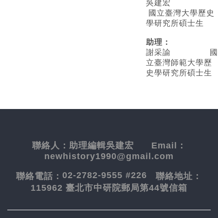
吳建宏
國立臺灣大學歷史
學研究所碩士生
助理：
謝采諭
國
立臺灣師範大學歷
史學研究所碩士生
聯絡人：
助理編輯吳建宏
Email：
newhistory1990@gmail.com
02-2782-9555 #226
聯絡電話：
聯絡地址：
115962 臺北市中研院郵局第44號信箱