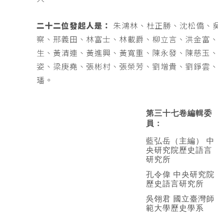
二十二位發起人是：
朱鴻林、杜正勝、沈松僑、
察、邢義田、林富士、林載爵、柳立言、洪金富
生、黃清連、黃進興、黃寬重、陳永發、陳慈玉
姿、梁庚堯、張彬村、張榮芳、劉增貴、劉錚雲
璠。
第三十七卷編輯委
員：
藍弘岳（主編） 中
央研究院歷史語言
研究所
孔令偉 中央研究院
歷史語言研究所
吳翎君 國立臺灣師
範大學歷史學系