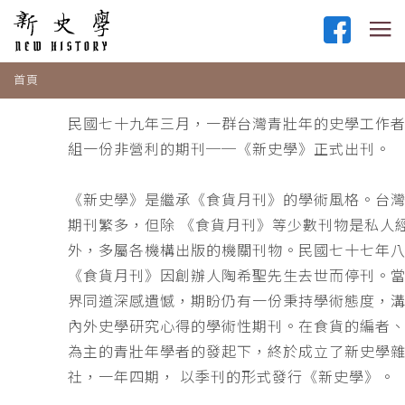
首頁
民國七十九年三月，一群台灣青壯年的史學工作
組一份非營利的期刊──《新史學》正式出刊。
《新史學》是繼承《食貨月刊》的學術風格。台
期刊繁多，但除 《食貨月刊》等少數刊物是私人
外，多屬各機構出版的機關刊物。民國七十七年
《食貨月刊》因創辦人陶希聖先生去世而停刊。
界同道深感遺憾，期盼仍有一份秉持學術態度，
內外史學研究心得的學術性期刊。在食貨的編者
為主的青壯年學者的發起下，終於成立了新史學
社，一年四期， 以季刊的形式發行《新史學》。