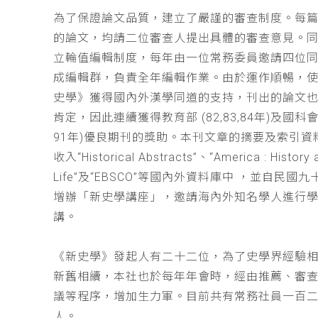
為了保證論文品質，建立了嚴謹的審查制度。每
的論文，均請二位審查人提出具體的審查意見。
立輪值編輯制度，每年由一位常務委員邀請四位同
成編輯群，負責全年編輯作業。由於運作順暢，
史學》獲得國內外漢學同道的支持，刊出的論文
肯定，因此連續獲得教育部 (82,83,84年)及國科會(
91年)優良期刊的獎助。本刊文章的摘要及索引資
收入“Historical Abstracts”、“America : History 
Life”及“EBSCO”等國內外資料庫中 ，並自民國
增辦「新史學講座」，邀請海內外知名學人進行
講。
《新史學》發起人有二十二位，為了史學界經驗
新舊相續，本社也於每年年會時，經由推薦、審
議等程序，增加生力軍。目前共有常務社員一百
人。