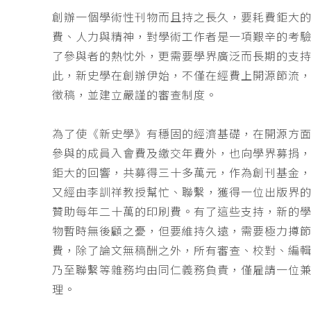
創辦一個學術性刊物而且持之長久，要耗費鉅大
費、人力與精神，對學術工作者是一項艱辛的考
了參與者的熱忱外，更需要學界廣泛而長期的支
此，新史學在創辦伊始，不僅在經費上開源節流
徵稿，並建立嚴謹的審查制度。
為了使《新史學》有穩固的經濟基礎，在開源方
參與的成員入會費及繳交年費外，也向學界募捐
鉅大的回響，共募得三十多萬元，作為創刊基金，
又經由李訓祥教授幫忙、聯繫，獲得一位出版界
贊助每年二十萬的印刷費。有了這些支持，新的
物暫時無後顧之憂，但要維持久遠，需要極力撙
費，除了論文無稿酬之外，所有審查、校對、編
乃至聯繫等雜務均由同仁義務負責，僅雇請一位
理。