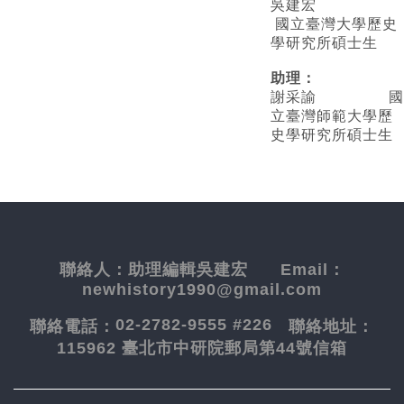
吳建宏
國立臺灣大學歷史
學研究所碩士生
助理：
謝采諭
國
立臺灣師範大學歷
史學研究所碩士生
聯絡人：
助理編輯吳建宏
Email：
newhistory1990@gmail.com
02-2782-9555 #226
聯絡電話：
聯絡地址：
115962 臺北市中研院郵局第44號信箱