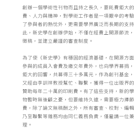
創辦一個學術性刊物而且持之長久，要耗費鉅大
費、人力與精神，對學術工作者是一項艱辛的考
了參與者的熱忱外，更需要學界廣泛而長期的支
此，新史學在創辦伊始，不僅在經費上開源節流
徵稿，並建立嚴謹的審查制度。
為了使《新史學》有穩固的經濟基礎，在開源方
參與的成員入會費及繳交年費外，也向學界募捐
鉅大的回響，共募得三十多萬元，作為創刊基金，
又經由李訓祥教授幫忙、聯繫，獲得一位出版界
贊助每年二十萬的印刷費。有了這些支持，新的
物暫時無後顧之憂，但要維持久遠，需要極力撙
費，除了論文無稿酬之外，所有審查、校對、編
乃至聯繫等雜務均由同仁義務負責，僅雇請一位
理。