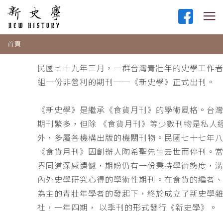
首頁
民國七十九年三月，一群台灣青壯年的史學工作
組一份非營利的期刊──《新史學》正式出刊。
《新史學》是繼承《食貨月刊》的學術風格。台
期刊繁多，但除 《食貨月刊》等少數刊物是私人
外，多屬各機構出版的機關刊物。民國七十七年
《食貨月刊》因創辦人陶希聖先生去世而停刊。
界同道深感遺憾，期盼仍有一份秉持學術態度，
內外史學研究心得的學術性期刊。在食貨的編者
為主的青壯年學者的發起下，終於成立了新史學
社，一年四期， 以季刊的形式發行《新史學》。