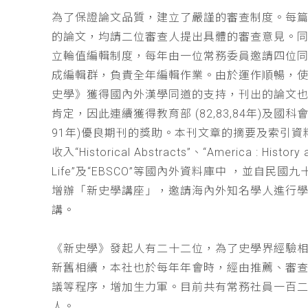
為了保證論文品質，建立了嚴謹的審查制度。每
的論文，均請二位審查人提出具體的審查意見。
立輪值編輯制度，每年由一位常務委員邀請四位同
成編輯群，負責全年編輯作業。由於運作順暢，
史學》獲得國內外漢學同道的支持，刊出的論文
肯定，因此連續獲得教育部 (82,83,84年)及國科會(
91年)優良期刊的獎助。本刊文章的摘要及索引資
收入“Historical Abstracts”、“America : History 
Life”及“EBSCO”等國內外資料庫中 ，並自民國
增辦「新史學講座」，邀請海內外知名學人進行
講。
《新史學》發起人有二十二位，為了史學界經驗
新舊相續，本社也於每年年會時，經由推薦、審
議等程序，增加生力軍。目前共有常務社員一百
人。