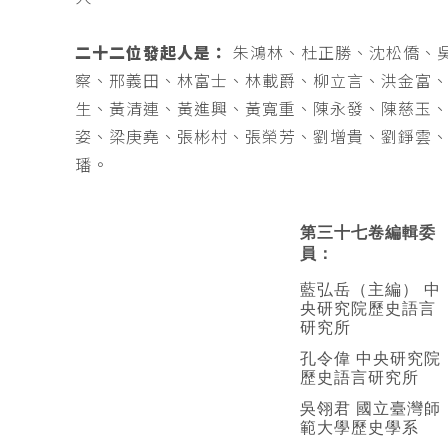
二十二位發起人是：
朱鴻林、杜正勝、沈松僑、
察、邢義田、林富士、林載爵、柳立言、洪金富
生、黃清連、黃進興、黃寬重、陳永發、陳慈玉
姿、梁庚堯、張彬村、張榮芳、劉增貴、劉錚雲
璠。
第三十七卷編輯委
員：
藍弘岳（主編） 中
央研究院歷史語言
研究所
孔令偉 中央研究院
歷史語言研究所
吳翎君 國立臺灣師
範大學歷史學系