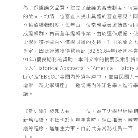
為了保證論文品質，建立了嚴謹的審查制度。每
的論文，均請二位審查人提出具體的審查意見。
立輪值編輯制度，每年由一位常務委員邀請四位同
成編輯群，負責全年編輯作業。由於運作順暢，
史學》獲得國內外漢學同道的支持，刊出的論文
肯定，因此連續獲得教育部 (82,83,84年)及國科會(
91年)優良期刊的獎助。本刊文章的摘要及索引資
收入“Historical Abstracts”、“America : History 
Life”及“EBSCO”等國內外資料庫中 ，並自民國
增辦「新史學講座」，邀請海內外知名學人進行
講。
《新史學》發起人有二十二位，為了史學界經驗
新舊相續，本社也於每年年會時，經由推薦、審
議等程序，增加生力軍。目前共有常務社員一百
人。