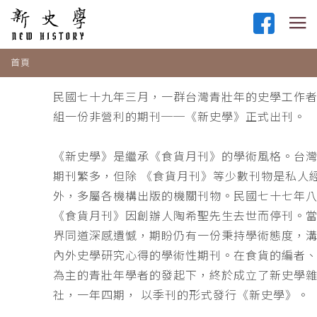
首頁
民國七十九年三月，一群台灣青壯年的史學工作
組一份非營利的期刊──《新史學》正式出刊。
《新史學》是繼承《食貨月刊》的學術風格。台
期刊繁多，但除 《食貨月刊》等少數刊物是私人
外，多屬各機構出版的機關刊物。民國七十七年
《食貨月刊》因創辦人陶希聖先生去世而停刊。
界同道深感遺憾，期盼仍有一份秉持學術態度，
內外史學研究心得的學術性期刊。在食貨的編者
為主的青壯年學者的發起下，終於成立了新史學
社，一年四期， 以季刊的形式發行《新史學》。