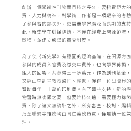
創辦一個學術性刊物而且持之長久，要耗費鉅大
費、人力與精神，對學術工作者是一項艱辛的考
了參與者的熱忱外，更需要學界廣泛而長期的支
此，新史學在創辦伊始，不僅在經費上開源節流
徵稿，並建立嚴謹的審查制度。
為了使《新史學》有穩固的經濟基礎，在開源方
參與的成員入會費及繳交年費外，也向學界募捐
鉅大的回響，共募得三十多萬元，作為創刊基金，
又經由李訓祥教授幫忙、聯繫，獲得一位出版界
贊助每年二十萬的印刷費。有了這些支持，新的
物暫時無後顧之憂，但要維持久遠，需要極力撙
費，除了論文無稿酬之外，所有審查、校對、編
乃至聯繫等雜務均由同仁義務負責，僅雇請一位
理。