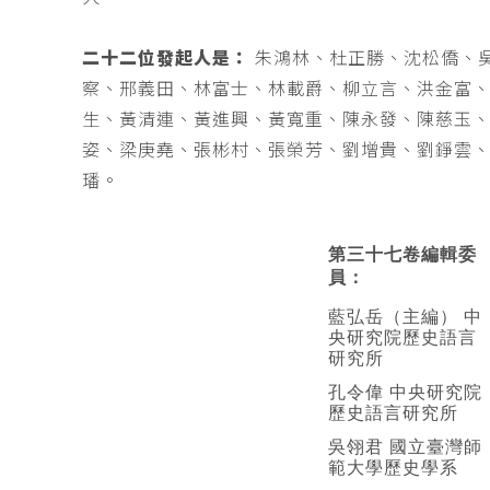
二十二位發起人是：
朱鴻林、杜正勝、沈松僑、
察、邢義田、林富士、林載爵、柳立言、洪金富
生、黃清連、黃進興、黃寬重、陳永發、陳慈玉
姿、梁庚堯、張彬村、張榮芳、劉增貴、劉錚雲
璠。
第三十七卷編輯委
員：
藍弘岳（主編） 中
央研究院歷史語言
研究所
孔令偉 中央研究院
歷史語言研究所
吳翎君 國立臺灣師
範大學歷史學系