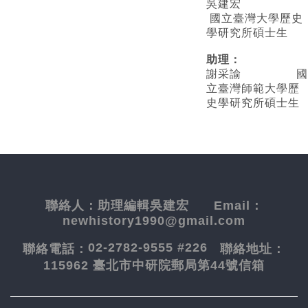
吳建宏
國立臺灣大學歷史
學研究所碩士生
助理：
謝采諭
國
立臺灣師範大學歷
史學研究所碩士生
聯絡人：
助理編輯吳建宏
Email：
newhistory1990@gmail.com
02-2782-9555 #226
聯絡電話：
聯絡地址：
115962 臺北市中研院郵局第44號信箱