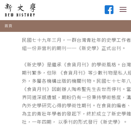
首頁
民國七十九年三月，一群台灣青壯年的史學工作
組一份非營利的期刊──《新史學》正式出刊。
《新史學》是繼承《食貨月刊》的學術風格。台
期刊繁多，但除 《食貨月刊》等少數刊物是私人
外，多屬各機構出版的機關刊物。民國七十七年
《食貨月刊》因創辦人陶希聖先生去世而停刊。
界同道深感遺憾，期盼仍有一份秉持學術態度，
內外史學研究心得的學術性期刊。在食貨的編者
為主的青壯年學者的發起下，終於成立了新史學
社，一年四期， 以季刊的形式發行《新史學》。