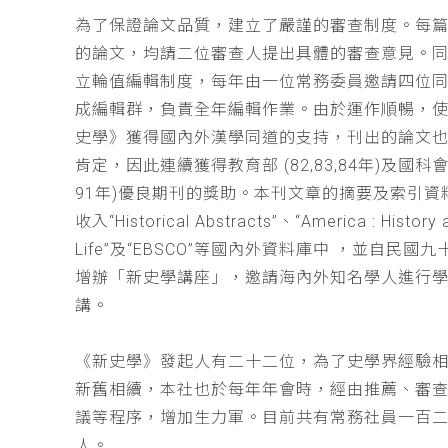
為了保證論文品質，建立了嚴謹的審查制度。每
的論文，均請二位審查人提出具體的審查意見。
立輪值編輯制度，每年由一位常務委員邀請四位同
成編輯群，負責全年編輯作業。由於運作順暢，
史學》獲得國內外漢學同道的支持，刊出的論文
肯定，因此連續獲得教育部 (82,83,84年)及國科會(
91年)優良期刊的獎助。本刊文章的摘要及索引資
收入“Historical Abstracts”、“America : History 
Life”及“EBSCO”等國內外資料庫中 ，並自民國
增辦「新史學講座」，邀請海內外知名學人進行
講。
《新史學》發起人有二十二位，為了史學界經驗
新舊相續，本社也於每年年會時，經由推薦、審
議等程序，增加生力軍。目前共有常務社員一百
人。