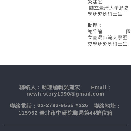
吳建宏
國立臺灣大學歷史
學研究所碩士生
助理：
謝采諭
國
立臺灣師範大學歷
史學研究所碩士生
聯絡人：
助理編輯吳建宏
Email：
newhistory1990@gmail.com
02-2782-9555 #226
聯絡電話：
聯絡地址：
115962 臺北市中研院郵局第44號信箱