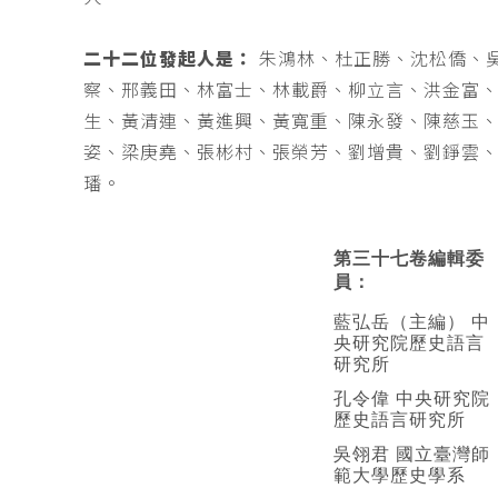
二十二位發起人是：
朱鴻林、杜正勝、沈松僑、
察、邢義田、林富士、林載爵、柳立言、洪金富
生、黃清連、黃進興、黃寬重、陳永發、陳慈玉
姿、梁庚堯、張彬村、張榮芳、劉增貴、劉錚雲
璠。
第三十七卷編輯委
員：
藍弘岳（主編） 中
央研究院歷史語言
研究所
孔令偉 中央研究院
歷史語言研究所
吳翎君 國立臺灣師
範大學歷史學系