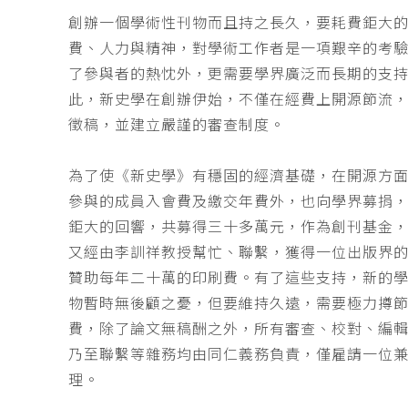
創辦一個學術性刊物而且持之長久，要耗費鉅大
費、人力與精神，對學術工作者是一項艱辛的考
了參與者的熱忱外，更需要學界廣泛而長期的支
此，新史學在創辦伊始，不僅在經費上開源節流
徵稿，並建立嚴謹的審查制度。
為了使《新史學》有穩固的經濟基礎，在開源方
參與的成員入會費及繳交年費外，也向學界募捐
鉅大的回響，共募得三十多萬元，作為創刊基金，
又經由李訓祥教授幫忙、聯繫，獲得一位出版界
贊助每年二十萬的印刷費。有了這些支持，新的
物暫時無後顧之憂，但要維持久遠，需要極力撙
費，除了論文無稿酬之外，所有審查、校對、編
乃至聯繫等雜務均由同仁義務負責，僅雇請一位
理。