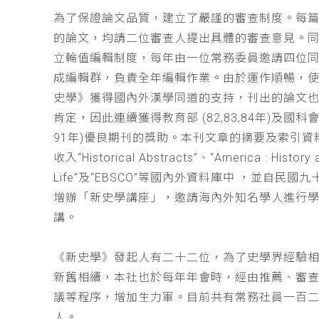
為了保證論文品質，建立了嚴謹的審查制度。每
的論文，均請二位審查人提出具體的審查意見。
立輪值編輯制度，每年由一位常務委員邀請四位同
成編輯群，負責全年編輯作業。由於運作順暢，
史學》獲得國內外漢學同道的支持，刊出的論文
肯定，因此連續獲得教育部 (82,83,84年)及國科會(
91年)優良期刊的獎助。本刊文章的摘要及索引資
收入“Historical Abstracts”、“America : History 
Life”及“EBSCO”等國內外資料庫中 ，並自民國
增辦「新史學講座」，邀請海內外知名學人進行
講。
《新史學》發起人有二十二位，為了史學界經驗
新舊相續，本社也於每年年會時，經由推薦、審
議等程序，增加生力軍。目前共有常務社員一百
人。