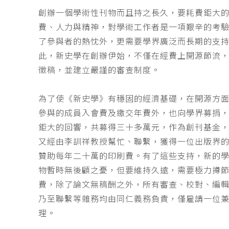
創辦一個學術性刊物而且持之長久，要耗費鉅大
費、人力與精神，對學術工作者是一項艱辛的考
了參與者的熱忱外，更需要學界廣泛而長期的支
此，新史學在創辦伊始，不僅在經費上開源節流
徵稿，並建立嚴謹的審查制度。
為了使《新史學》有穩固的經濟基礎，在開源方
參與的成員入會費及繳交年費外，也向學界募捐
鉅大的回響，共募得三十多萬元，作為創刊基金，
又經由李訓祥教授幫忙、聯繫，獲得一位出版界
贊助每年二十萬的印刷費。有了這些支持，新的
物暫時無後顧之憂，但要維持久遠，需要極力撙
費，除了論文無稿酬之外，所有審查、校對、編
乃至聯繫等雜務均由同仁義務負責，僅雇請一位
理。