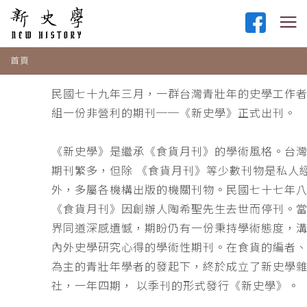
首頁
民國七十九年三月，一群台灣青壯年的史學工作
組一份非營利的期刊──《新史學》正式出刊。
《新史學》是繼承《食貨月刊》的學術風格。台
期刊繁多，但除 《食貨月刊》等少數刊物是私人
外，多屬各機構出版的機關刊物。民國七十七年
《食貨月刊》因創辦人陶希聖先生去世而停刊。
界同道深感遺憾，期盼仍有一份秉持學術態度，
內外史學研究心得的學術性期刊。在食貨的編者
為主的青壯年學者的發起下，終於成立了新史學
社，一年四期， 以季刊的形式發行《新史學》。