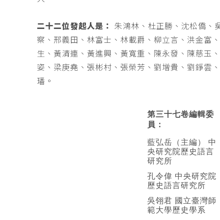
二十二位發起人是：
朱鴻林、杜正勝、沈松僑、
察、邢義田、林富士、林載爵、柳立言、洪金富
生、黃清連、黃進興、黃寬重、陳永發、陳慈玉
姿、梁庚堯、張彬村、張榮芳、劉增貴、劉錚雲
璠。
第三十七卷編輯委
員：
藍弘岳（主編） 中
央研究院歷史語言
研究所
孔令偉 中央研究院
歷史語言研究所
吳翎君 國立臺灣師
範大學歷史學系