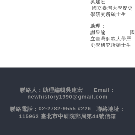
吳建宏
國立臺灣大學歷史
學研究所碩士生
助理：
謝采諭
國
立臺灣師範大學歷
史學研究所碩士生
聯絡人：
助理編輯吳建宏
Email：
newhistory1990@gmail.com
02-2782-9555 #226
聯絡電話：
聯絡地址：
115962 臺北市中研院郵局第44號信箱