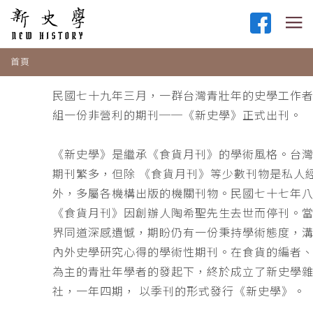
首頁
民國七十九年三月，一群台灣青壯年的史學工作
組一份非營利的期刊──《新史學》正式出刊。
《新史學》是繼承《食貨月刊》的學術風格。台
期刊繁多，但除 《食貨月刊》等少數刊物是私人
外，多屬各機構出版的機關刊物。民國七十七年
《食貨月刊》因創辦人陶希聖先生去世而停刊。
界同道深感遺憾，期盼仍有一份秉持學術態度，
內外史學研究心得的學術性期刊。在食貨的編者
為主的青壯年學者的發起下，終於成立了新史學
社，一年四期， 以季刊的形式發行《新史學》。