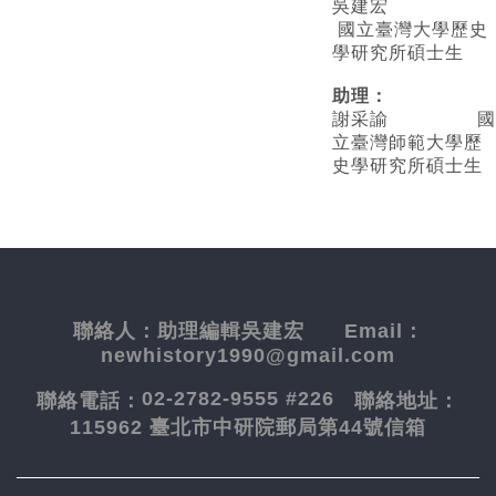
吳建宏
國立臺灣大學歷史
學研究所碩士生
助理：
謝采諭
國
立臺灣師範大學歷
史學研究所碩士生
聯絡人：
助理編輯吳建宏
Email：
newhistory1990@gmail.com
02-2782-9555 #226
聯絡電話：
聯絡地址：
115962 臺北市中研院郵局第44號信箱