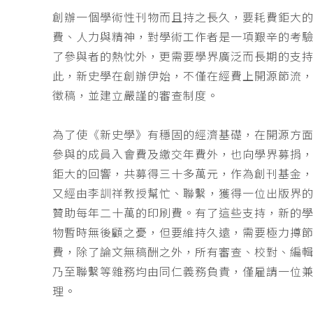
創辦一個學術性刊物而且持之長久，要耗費鉅大
費、人力與精神，對學術工作者是一項艱辛的考
了參與者的熱忱外，更需要學界廣泛而長期的支
此，新史學在創辦伊始，不僅在經費上開源節流
徵稿，並建立嚴謹的審查制度。
為了使《新史學》有穩固的經濟基礎，在開源方
參與的成員入會費及繳交年費外，也向學界募捐
鉅大的回響，共募得三十多萬元，作為創刊基金，
又經由李訓祥教授幫忙、聯繫，獲得一位出版界
贊助每年二十萬的印刷費。有了這些支持，新的
物暫時無後顧之憂，但要維持久遠，需要極力撙
費，除了論文無稿酬之外，所有審查、校對、編
乃至聯繫等雜務均由同仁義務負責，僅雇請一位
理。