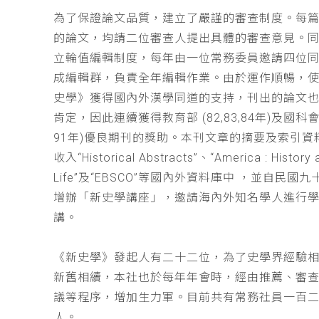
為了保證論文品質，建立了嚴謹的審查制度。每
的論文，均請二位審查人提出具體的審查意見。
立輪值編輯制度，每年由一位常務委員邀請四位同
成編輯群，負責全年編輯作業。由於運作順暢，
史學》獲得國內外漢學同道的支持，刊出的論文
肯定，因此連續獲得教育部 (82,83,84年)及國科會(
91年)優良期刊的獎助。本刊文章的摘要及索引資
收入“Historical Abstracts”、“America : History 
Life”及“EBSCO”等國內外資料庫中 ，並自民國
增辦「新史學講座」，邀請海內外知名學人進行
講。
《新史學》發起人有二十二位，為了史學界經驗
新舊相續，本社也於每年年會時，經由推薦、審
議等程序，增加生力軍。目前共有常務社員一百
人。