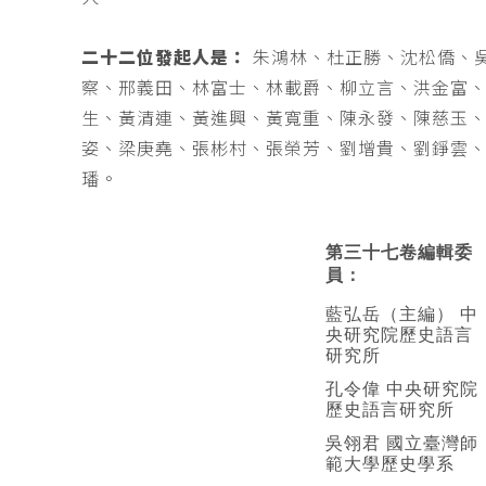
二十二位發起人是：
朱鴻林、杜正勝、沈松僑、
察、邢義田、林富士、林載爵、柳立言、洪金富
生、黃清連、黃進興、黃寬重、陳永發、陳慈玉
姿、梁庚堯、張彬村、張榮芳、劉增貴、劉錚雲
璠。
第三十七卷編輯委
員：
藍弘岳（主編） 中
央研究院歷史語言
研究所
孔令偉 中央研究院
歷史語言研究所
吳翎君 國立臺灣師
範大學歷史學系