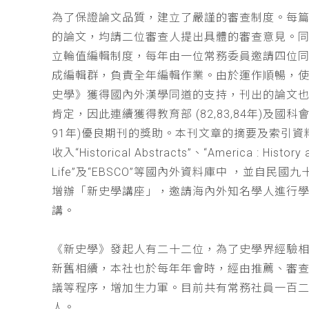
為了保證論文品質，建立了嚴謹的審查制度。每
的論文，均請二位審查人提出具體的審查意見。
立輪值編輯制度，每年由一位常務委員邀請四位同
成編輯群，負責全年編輯作業。由於運作順暢，
史學》獲得國內外漢學同道的支持，刊出的論文
肯定，因此連續獲得教育部 (82,83,84年)及國科會(
91年)優良期刊的獎助。本刊文章的摘要及索引資
收入“Historical Abstracts”、“America : History 
Life”及“EBSCO”等國內外資料庫中 ，並自民國
增辦「新史學講座」，邀請海內外知名學人進行
講。
《新史學》發起人有二十二位，為了史學界經驗
新舊相續，本社也於每年年會時，經由推薦、審
議等程序，增加生力軍。目前共有常務社員一百
人。