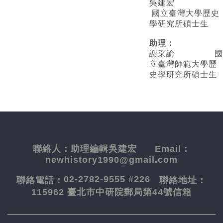
吳建宏
國立臺灣大學歷史
學研究所碩士生
助理：
謝采諭
國
立臺灣師範大學歷
史學研究所碩士生
聯絡人：
助理編輯吳建宏
Email：
newhistory1990@gmail.com
02-2782-9555 #226
聯絡電話：
聯絡地址：
115962 臺北市中研院郵局第44號信箱