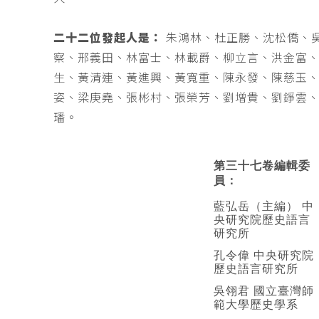
二十二位發起人是：
朱鴻林、杜正勝、沈松僑、
察、邢義田、林富士、林載爵、柳立言、洪金富
生、黃清連、黃進興、黃寬重、陳永發、陳慈玉
姿、梁庚堯、張彬村、張榮芳、劉增貴、劉錚雲
璠。
第三十七卷編輯委
員：
藍弘岳（主編） 中
央研究院歷史語言
研究所
孔令偉 中央研究院
歷史語言研究所
吳翎君 國立臺灣師
範大學歷史學系