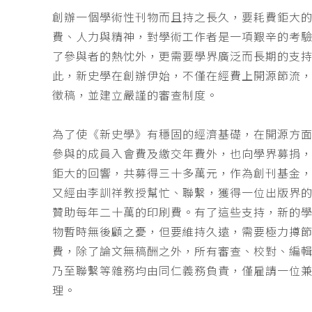
創辦一個學術性刊物而且持之長久，要耗費鉅大
費、人力與精神，對學術工作者是一項艱辛的考
了參與者的熱忱外，更需要學界廣泛而長期的支
此，新史學在創辦伊始，不僅在經費上開源節流
徵稿，並建立嚴謹的審查制度。
為了使《新史學》有穩固的經濟基礎，在開源方
參與的成員入會費及繳交年費外，也向學界募捐
鉅大的回響，共募得三十多萬元，作為創刊基金，
又經由李訓祥教授幫忙、聯繫，獲得一位出版界
贊助每年二十萬的印刷費。有了這些支持，新的
物暫時無後顧之憂，但要維持久遠，需要極力撙
費，除了論文無稿酬之外，所有審查、校對、編
乃至聯繫等雜務均由同仁義務負責，僅雇請一位
理。