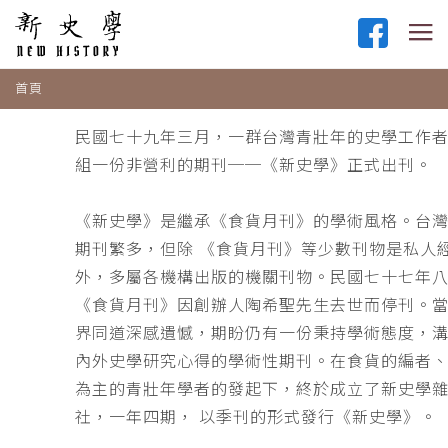
首頁
民國七十九年三月，一群台灣青壯年的史學工作
組一份非營利的期刊──《新史學》正式出刊。
《新史學》是繼承《食貨月刊》的學術風格。台
期刊繁多，但除 《食貨月刊》等少數刊物是私人
外，多屬各機構出版的機關刊物。民國七十七年
《食貨月刊》因創辦人陶希聖先生去世而停刊。
界同道深感遺憾，期盼仍有一份秉持學術態度，
內外史學研究心得的學術性期刊。在食貨的編者
為主的青壯年學者的發起下，終於成立了新史學
社，一年四期， 以季刊的形式發行《新史學》。