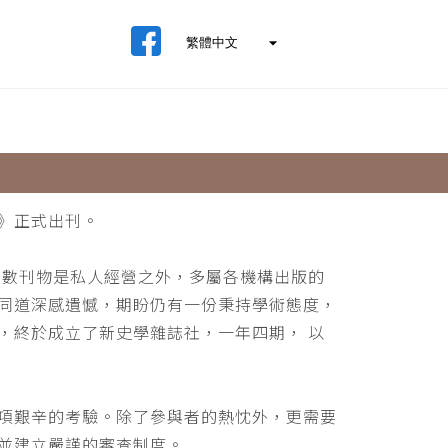
》正式出刊。
少數刊物是私人經營之外，多屬各機構出版的
同道深感遺憾，期盼仍有一份秉持學術態度，
，終於成立了新史學雜誌社，一年四期， 以
項艱辛的考驗。除了參與者的熱忱外，更需要
並建立嚴謹的審查制度。