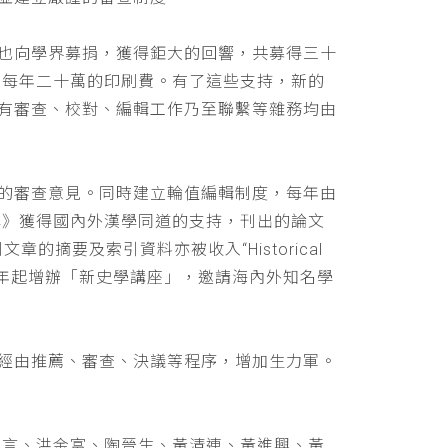
也向學界募捐，獲得鉅大的回響，共募得三十
助每年二十萬的印刷費。有了這些支持，新的
有審查、校對、編輯工作乃至聯繫等雜務均由
的審查意見。同時建立輪值編輯制度，每年由
學》獲得國內外漢學同道的支持，刊出的論文
文章的摘要及索引資料亦被收入“Historical
 ，並自民國九十年起增辦「新史學講座」，邀請海內外知名學
經由推薦、審查、決議等程序，增加生力軍。
立言、洪金富、陶晉生、黃清連、黃進興、黃