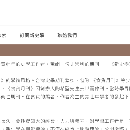
檢索
訂閱新史學
聯絡我們
灣青壯年的史學工作者，籌組一份非營利的期刊──《新史學
刊》的學術風格。台灣史學期刊繁多，但除 《食貨月刊》等
月，《食貨月刊》因創辦人陶希聖先生去世而停刊。當時學界
學術性期刊。在食貨的編者、作者為主的青壯年學者的發起下
。
之長久，要耗費鉅大的經費、人力與精神，對學術工作者是一
此，新史學在創辦伊始，不僅在經費上開源節流，公開徵稿，