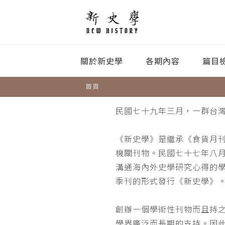
關於新史學
各期內容
篇目
首頁
民國七十九年三月，一群台
《新史學》是繼承《食貨月
機關刊物。民國七十七年八
溝通海內外史學研究心得的
季刊的形式發行《新史學》
創辦一個學術性刊物而且持
學界廣泛而長期的支持。因