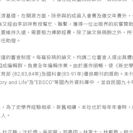
經濟基礎，在開源方面，除參與的成員入會費及繳交年費外，
以後又經由李訓祥教授幫忙、聯繫，獲得一位出版界的前輩贊
但要維持久遠，需要極力撙節經費，除了論文無稿酬之外，所
兼任助理。
嚴謹的審查制度。每篇投稿的論文，均請二位審查人提出具體
仁組成編輯群，負責全年編輯作業。由於運作順暢，使《新史
(82,83,84年)及國科會(83-91年)優良期刊的獎助。本刊
a : History and Life”及“EBSCO”等國內外資料庫中
位，為了史學界經驗相承、新舊相續，本社也於每年年會時，
五人。
、杜正勝、沈松僑、吳密察、邢義田、林富士、林載爵、柳