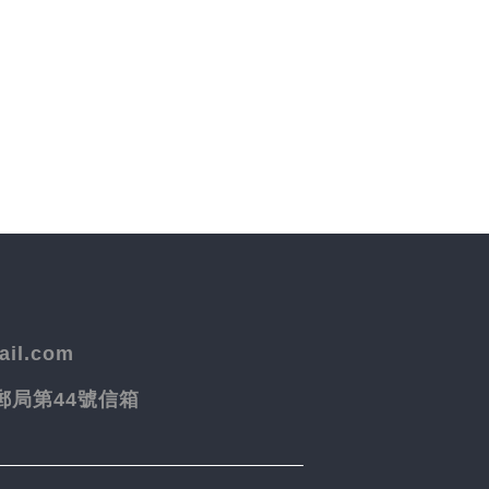
il.com
院郵局第44號信箱