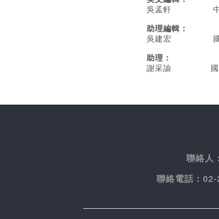
吳孟軒 中央
助理編輯：
吳建宏 國立臺
助理：
謝采諭
國
聯絡人
聯絡電話：
02