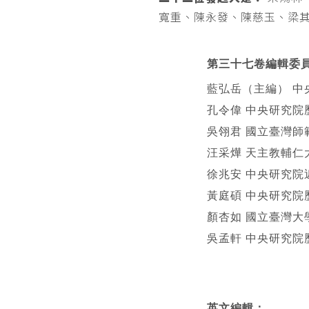
寬重、陳永發、陳慈玉、梁
第三十七卷編輯委
藍弘岳（主編） 中
孔令偉 中央研究院
吳翎君 國立臺灣師
汪采燁 天主教輔仁
徐兆安 中央研究院
黃庭碩 中央研究院
顏杏如 國立臺灣大
吳孟軒 中央研究院
英文編輯
：