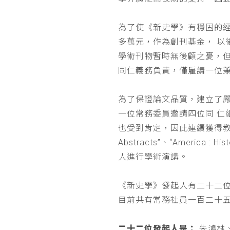
為了使《新史學》有穩固的
多萬元，作為創刊基金， 
學術刊物暫時無後顧之憂，
同仁義務負責，僅雇請一位
為了保證論文品質，建立了
一位常務委員邀請四位同 
也受到肯定，因此連續獲得教育部 
Abstracts”、“Americ
人進行學術演講。
《新史學》發起人有二十二
目前共有常務社員一百二十
二十二位發起人是：
朱鴻林