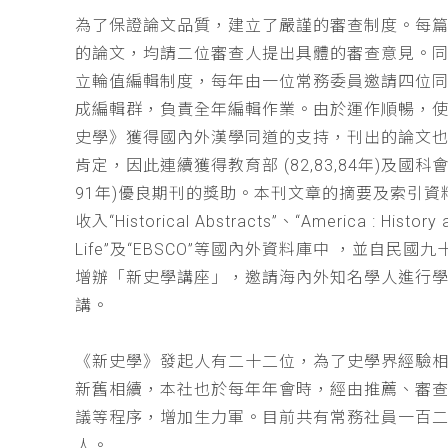
為了保證論文品質，建立了嚴謹的審查制度。每
的論文，均請二位審查人提出具體的審查意見。
立輪值編輯制度，每年由一位常務委員邀請四位同
成編輯群，負責全年編輯作業。由於運作順暢，
史學》獲得國內外漢學同道的支持，刊出的論文
肯定，因此連續獲得教育部 (82,83,84年)及國科會(
91年)優良期刊的獎助。本刊文章的摘要及索引資
收入“Historical Abstracts”、“America : History 
Life”及“EBSCO”等國內外資料庫中 ，並自民國
增辦「新史學講座」，邀請海內外知名學人進行
講。
《新史學》發起人有二十二位，為了史學界經驗
新舊相續，本社也於每年年會時，經由推薦、審
議等程序，增加生力軍。目前共有常務社員一百
人。