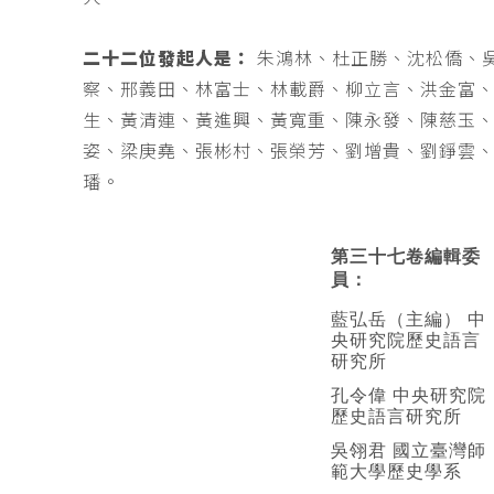
二十二位發起人是：
朱鴻林、杜正勝、沈松僑、
察、邢義田、林富士、林載爵、柳立言、洪金富
生、黃清連、黃進興、黃寬重、陳永發、陳慈玉
姿、梁庚堯、張彬村、張榮芳、劉增貴、劉錚雲
璠。
第三十七卷編輯委
員：
藍弘岳（主編） 中
央研究院歷史語言
研究所
孔令偉 中央研究院
歷史語言研究所
吳翎君 國立臺灣師
範大學歷史學系