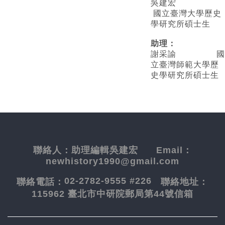
吳建宏
國立臺灣大學歷史
學研究所碩士生
助理：
謝采諭
國
立臺灣師範大學歷
史學研究所碩士生
聯絡人：
助理編輯吳建宏
Email：
newhistory1990@gmail.com
02-2782-9555 #226
聯絡電話：
聯絡地址：
115962 臺北市中研院郵局第44號信箱