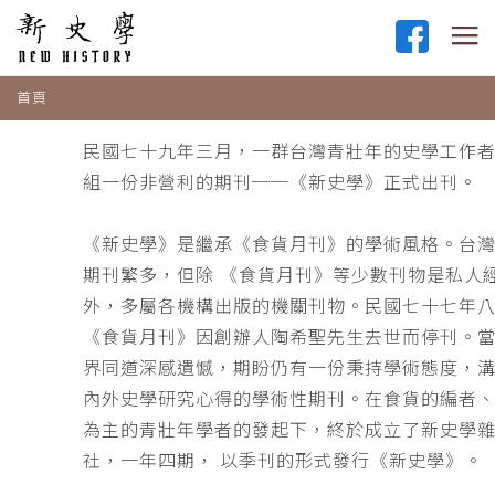
首頁
民國七十九年三月，一群台灣青壯年的史學工作
組一份非營利的期刊──《新史學》正式出刊。
《新史學》是繼承《食貨月刊》的學術風格。台
期刊繁多，但除 《食貨月刊》等少數刊物是私人
外，多屬各機構出版的機關刊物。民國七十七年
《食貨月刊》因創辦人陶希聖先生去世而停刊。
界同道深感遺憾，期盼仍有一份秉持學術態度，
內外史學研究心得的學術性期刊。在食貨的編者
為主的青壯年學者的發起下，終於成立了新史學
社，一年四期， 以季刊的形式發行《新史學》。