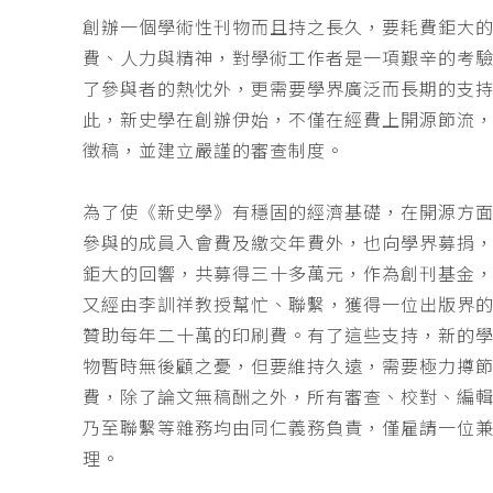
創辦一個學術性刊物而且持之長久，要耗費鉅大
費、人力與精神，對學術工作者是一項艱辛的考
了參與者的熱忱外，更需要學界廣泛而長期的支
此，新史學在創辦伊始，不僅在經費上開源節流
徵稿，並建立嚴謹的審查制度。
為了使《新史學》有穩固的經濟基礎，在開源方
參與的成員入會費及繳交年費外，也向學界募捐
鉅大的回響，共募得三十多萬元，作為創刊基金，
又經由李訓祥教授幫忙、聯繫，獲得一位出版界
贊助每年二十萬的印刷費。有了這些支持，新的
物暫時無後顧之憂，但要維持久遠，需要極力撙
費，除了論文無稿酬之外，所有審查、校對、編
乃至聯繫等雜務均由同仁義務負責，僅雇請一位
理。