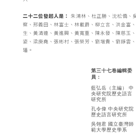
二十二位發起人是：
朱鴻林、杜正勝、沈松僑、
察、邢義田、林富士、林載爵、柳立言、洪金富
生、黃清連、黃進興、黃寬重、陳永發、陳慈玉
姿、梁庚堯、張彬村、張榮芳、劉增貴、劉錚雲
璠。
第三十七卷編輯委
員：
藍弘岳（主編） 中
央研究院歷史語言
研究所
孔令偉 中央研究院
歷史語言研究所
吳翎君 國立臺灣師
範大學歷史學系