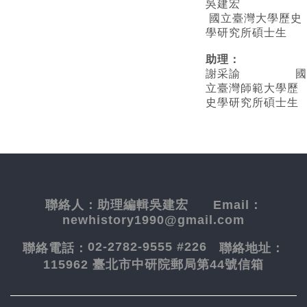
吳建宏
國立臺灣大學歷史
學研究所碩士生
助理：
謝采諭
國
立臺灣師範大學歷
史學研究所碩士生
聯絡人：
助理編輯吳建宏
Email：
newhistory1990@gmail.com
02-2782-9555 #226
聯絡電話：
聯絡地址：
115962 臺北市中研院郵局第44號信箱