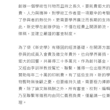
創辦一個學術性刊物而且持之長久，要耗費鉅大
費、人力與精神，對學術工作者是一項艱辛的考
了參與者的熱忱外，更需要學界廣泛而長期的支
此，新史學在創辦伊始，不僅在經費上開源節流
徵稿，並建立嚴謹的審查制度。
為了使《新史學》有穩固的經濟基礎，在開源方
參與的成員入會費及繳交年費外，也向學界募捐
鉅大的回響，共募得三十多萬元，作為創刊基金，
又經由李訓祥教授幫忙、聯繫，獲得一位出版界
贊助每年二十萬的印刷費。有了這些支持，新的
物暫時無後顧之憂，但要維持久遠，需要極力撙
費，除了論文無稿酬之外，所有審查、校對、編
乃至聯繫等雜務均由同仁義務負責，僅雇請一位
理。