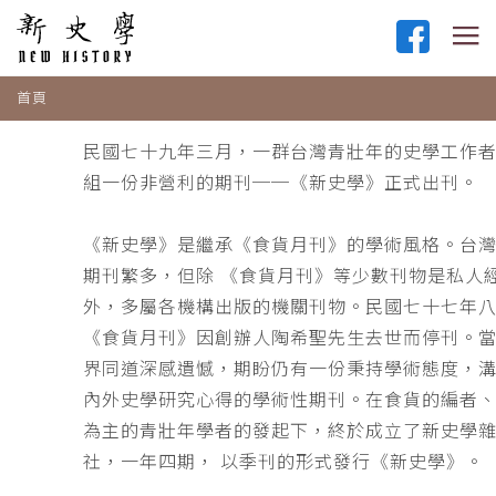
首頁
民國七十九年三月，一群台灣青壯年的史學工作
組一份非營利的期刊──《新史學》正式出刊。
《新史學》是繼承《食貨月刊》的學術風格。台
期刊繁多，但除 《食貨月刊》等少數刊物是私人
外，多屬各機構出版的機關刊物。民國七十七年
《食貨月刊》因創辦人陶希聖先生去世而停刊。
界同道深感遺憾，期盼仍有一份秉持學術態度，
內外史學研究心得的學術性期刊。在食貨的編者
為主的青壯年學者的發起下，終於成立了新史學
社，一年四期， 以季刊的形式發行《新史學》。