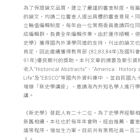
為了保證論文品質，建立了嚴謹的審查制度。每
的論文，均請二位審查人提出具體的審查意見。
立輪值編輯制度，每年由一位常務委員邀請四位同
成編輯群，負責全年編輯作業。由於運作順暢，
史學》獲得國內外漢學同道的支持，刊出的論文
肯定，因此連續獲得教育部 (82,83,84年)及國科會(
91年)優良期刊的獎助。本刊文章的摘要及索引資
收入“Historical Abstracts”、“America : History 
Life”及“EBSCO”等國內外資料庫中 ，並自民國
增辦「新史學講座」，邀請海內外知名學人進行
講。
《新史學》發起人有二十二位，為了史學界經驗
新舊相續，本社也於每年年會時，經由推薦、審
議等程序，增加生力軍。目前共有常務社員一百
人。