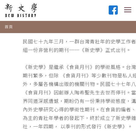
首頁
民國七十九年三月，一群台灣青壯年的史學工作
組一份非營利的期刊──《新史學》正式出刊。
《新史學》是繼承《食貨月刊》的學術風格。台
期刊繁多，但除 《食貨月刊》等少數刊物是私人
外，多屬各機構出版的機關刊物。民國七十七年
《食貨月刊》因創辦人陶希聖先生去世而停刊。
界同道深感遺憾，期盼仍有一份秉持學術態度，
內外史學研究心得的學術性期刊。在食貨的編者
為主的青壯年學者的發起下，終於成立了新史學
社，一年四期， 以季刊的形式發行《新史學》。