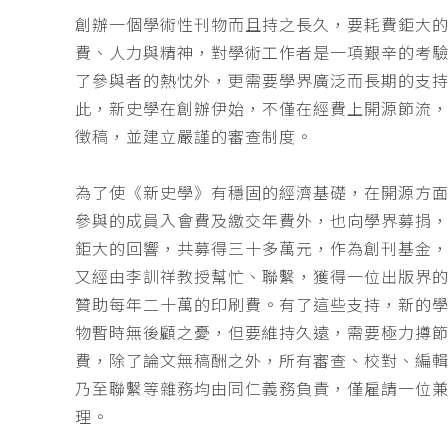
創辦一個學術性刊物而且持之長久，要耗費鉅大
費、人力與精神，對學術工作者是一項艱辛的考
了參與者的熱忱外，更需要學界廣泛而長期的支
此，新史學在創辦伊始，不僅在經費上開源節流
徵稿，並建立嚴謹的審查制度。
為了使《新史學》有穩固的經濟基礎，在開源方
參與的成員入會費及繳交年費外，也向學界募捐
鉅大的回響，共募得三十多萬元，作為創刊基金，
又經由李訓祥教授幫忙、聯繫，獲得一位出版界
贊助每年二十萬的印刷費。有了這些支持，新的
物暫時無後顧之憂，但要維持久遠，需要極力撙
費，除了論文無稿酬之外，所有審查、校對、編
乃至聯繫等雜務均由同仁義務負責，僅雇請一位
理。