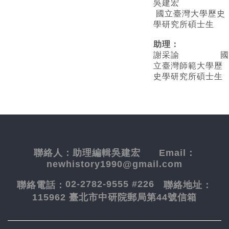
吳建宏
國立臺灣大學歷史
學研究所碩士生
助理：
謝采諭
國
立臺灣師範大學歷
史學研究所碩士生
聯絡人：
助理編輯吳建宏
Email：
newhistory1990@gmail.com
02-2782-9555 #226
聯絡電話：
聯絡地址：
115962 臺北市中研院郵局第44號信箱