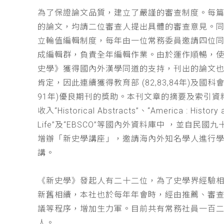
為了保證論文品質，建立了嚴謹的審查制度。每
的論文，均請二位審查人提出具體的審查意見。
立輪值編輯制度，每年由一位常務委員邀請四位同
成編輯群，負責全年編輯作業。由於運作順暢，
史學》獲得國內外漢學同道的支持，刊出的論文
肯定，因此連續獲得教育部 (82,83,84年)及國科會(
91年)優良期刊的獎助。本刊文章的摘要及索引資
收入“Historical Abstracts”、“America : History 
Life”及“EBSCO”等國內外資料庫中 ，並自民國
增辦「新史學講座」，邀請海內外知名學人進行
講。
《新史學》發起人有二十二位，為了史學界經驗
新舊相續，本社也於每年年會時，經由推薦、審
議等程序，增加生力軍。目前共有常務社員一百
人。