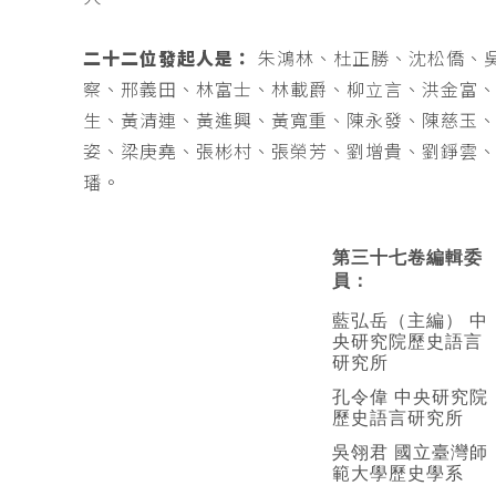
二十二位發起人是：
朱鴻林、杜正勝、沈松僑、
察、邢義田、林富士、林載爵、柳立言、洪金富
生、黃清連、黃進興、黃寬重、陳永發、陳慈玉
姿、梁庚堯、張彬村、張榮芳、劉增貴、劉錚雲
璠。
第三十七卷編輯委
員：
藍弘岳（主編） 中
央研究院歷史語言
研究所
孔令偉 中央研究院
歷史語言研究所
吳翎君 國立臺灣師
範大學歷史學系