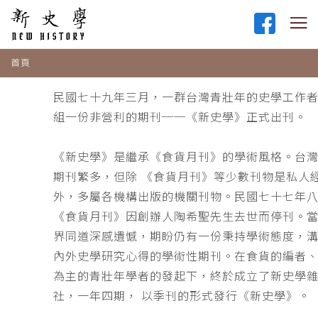
首頁
民國七十九年三月，一群台灣青壯年的史學工作
組一份非營利的期刊──《新史學》正式出刊。
《新史學》是繼承《食貨月刊》的學術風格。台
期刊繁多，但除 《食貨月刊》等少數刊物是私人
外，多屬各機構出版的機關刊物。民國七十七年
《食貨月刊》因創辦人陶希聖先生去世而停刊。
界同道深感遺憾，期盼仍有一份秉持學術態度，
內外史學研究心得的學術性期刊。在食貨的編者
為主的青壯年學者的發起下，終於成立了新史學
社，一年四期， 以季刊的形式發行《新史學》。