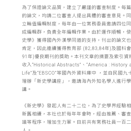
為了保證論文品質，建立了嚴謹的審查制度。每
的論文，均請二位審查人提出具體的審查意見。
立輪值編輯制度，每年由一位常務委員邀請四位同
成編輯群，負責全年編輯作業。由於運作順暢，
史學》獲得國內外漢學同道的支持，刊出的論文
肯定，因此連續獲得教育部 (82,83,84年)及國科會(
91年)優良期刊的獎助。本刊文章的摘要及索引資
收入“Historical Abstracts”、“America : History 
Life”及“EBSCO”等國內外資料庫中 ，並自民國
增辦「新史學講座」，邀請海內外知名學人進行
講。
《新史學》發起人有二十二位，為了史學界經驗
新舊相續，本社也於每年年會時，經由推薦、審
議等程序，增加生力軍。目前共有常務社員一百
人。