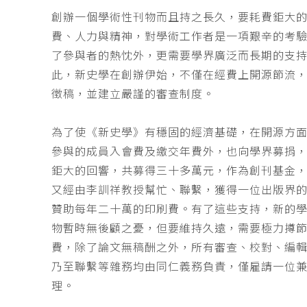
創辦一個學術性刊物而且持之長久，要耗費鉅大
費、人力與精神，對學術工作者是一項艱辛的考
了參與者的熱忱外，更需要學界廣泛而長期的支
此，新史學在創辦伊始，不僅在經費上開源節流
徵稿，並建立嚴謹的審查制度。
為了使《新史學》有穩固的經濟基礎，在開源方
參與的成員入會費及繳交年費外，也向學界募捐
鉅大的回響，共募得三十多萬元，作為創刊基金，
又經由李訓祥教授幫忙、聯繫，獲得一位出版界
贊助每年二十萬的印刷費。有了這些支持，新的
物暫時無後顧之憂，但要維持久遠，需要極力撙
費，除了論文無稿酬之外，所有審查、校對、編
乃至聯繫等雜務均由同仁義務負責，僅雇請一位
理。