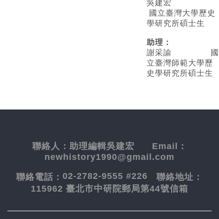
吳建宏
國立臺灣大學歷史
學研究所碩士生
助理：
謝采諭
國
立臺灣師範大學歷
史學研究所碩士生
聯絡人：
助理編輯吳建宏
Email：
newhistory1990@gmail.com
02-2782-9555 #226
聯絡電話：
聯絡地址：
115962 臺北市中研院郵局第44號信箱