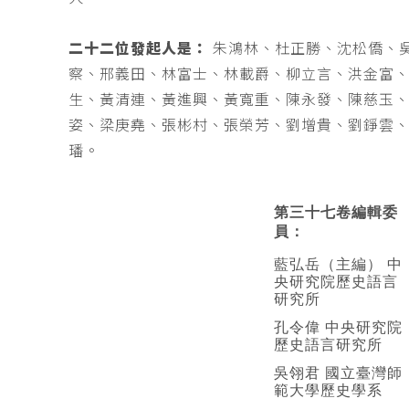
二十二位發起人是：
朱鴻林、杜正勝、沈松僑、
察、邢義田、林富士、林載爵、柳立言、洪金富
生、黃清連、黃進興、黃寬重、陳永發、陳慈玉
姿、梁庚堯、張彬村、張榮芳、劉增貴、劉錚雲
璠。
第三十七卷編輯委
員：
藍弘岳（主編） 中
央研究院歷史語言
研究所
孔令偉 中央研究院
歷史語言研究所
吳翎君 國立臺灣師
範大學歷史學系