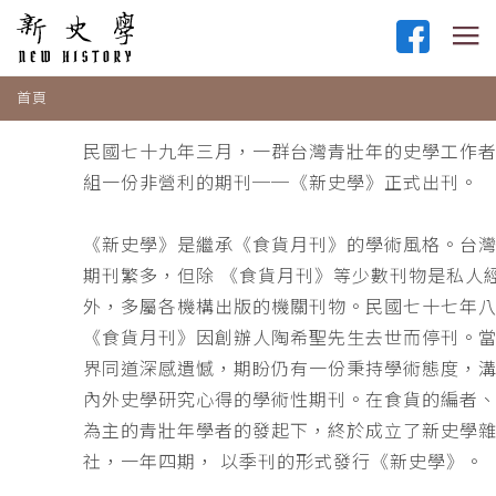
首頁
民國七十九年三月，一群台灣青壯年的史學工作
組一份非營利的期刊──《新史學》正式出刊。
《新史學》是繼承《食貨月刊》的學術風格。台
期刊繁多，但除 《食貨月刊》等少數刊物是私人
外，多屬各機構出版的機關刊物。民國七十七年
《食貨月刊》因創辦人陶希聖先生去世而停刊。
界同道深感遺憾，期盼仍有一份秉持學術態度，
內外史學研究心得的學術性期刊。在食貨的編者
為主的青壯年學者的發起下，終於成立了新史學
社，一年四期， 以季刊的形式發行《新史學》。