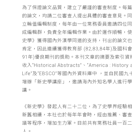
為了保證論文品質，建立了嚴謹的審查制度。每
的論文，均請二位審查人提出具體的審查意見。
立輪值編輯制度，每年由一位常務委員邀請四位同
成編輯群，負責全年編輯作業。由於運作順暢，
史學》獲得國內外漢學同道的支持，刊出的論文
肯定，因此連續獲得教育部 (82,83,84年)及國科會(
91年)優良期刊的獎助。本刊文章的摘要及索引資
收入“Historical Abstracts”、“America : History 
Life”及“EBSCO”等國內外資料庫中 ，並自民國
增辦「新史學講座」，邀請海內外知名學人進行
講。
《新史學》發起人有二十二位，為了史學界經驗
新舊相續，本社也於每年年會時，經由推薦、審
議等程序，增加生力軍。目前共有常務社員一百
人。