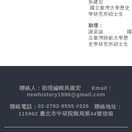
吳建宏
國立臺灣大學歷史
學研究所碩士生
助理：
謝采諭
國
立臺灣師範大學歷
史學研究所碩士生
聯絡人：
助理編輯吳建宏
Email：
newhistory1990@gmail.com
02-2782-9555 #226
聯絡電話：
聯絡地址：
115962 臺北市中研院郵局第44號信箱