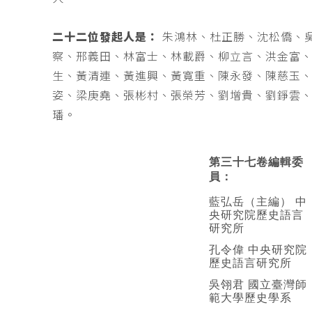
二十二位發起人是：
朱鴻林、杜正勝、沈松僑、
察、邢義田、林富士、林載爵、柳立言、洪金富
生、黃清連、黃進興、黃寬重、陳永發、陳慈玉
姿、梁庚堯、張彬村、張榮芳、劉增貴、劉錚雲
璠。
第三十七卷編輯委
員：
藍弘岳（主編） 中
央研究院歷史語言
研究所
孔令偉 中央研究院
歷史語言研究所
吳翎君 國立臺灣師
範大學歷史學系