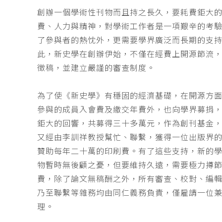
創辦一個學術性刊物而且持之長久，要耗費鉅大
費、人力與精神，對學術工作者是一項艱辛的考
了參與者的熱忱外，更需要學界廣泛而長期的支
此，新史學在創辦伊始，不僅在經費上開源節流
徵稿，並建立嚴謹的審查制度。
為了使《新史學》有穩固的經濟基礎，在開源方
參與的成員入會費及繳交年費外，也向學界募捐
鉅大的回響，共募得三十多萬元，作為創刊基金，
又經由李訓祥教授幫忙、聯繫，獲得一位出版界
贊助每年二十萬的印刷費。有了這些支持，新的
物暫時無後顧之憂，但要維持久遠，需要極力撙
費，除了論文無稿酬之外，所有審查、校對、編
乃至聯繫等雜務均由同仁義務負責，僅雇請一位
理。