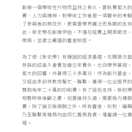
創辦一個學術性刊物而且持之長久，要耗費鉅大
費、人力與精神，對學術工作者是一項艱辛的考
了參與者的熱忱外，更需要學界廣泛而長期的支
此，新史學在創辦伊始，不僅在經費上開源節流
徵稿，並建立嚴謹的審查制度。
為了使《新史學》有穩固的經濟基礎，在開源方
參與的成員入會費及繳交年費外，也向學界募捐
鉅大的回響，共募得三十多萬元，作為創刊基金，
又經由李訓祥教授幫忙、聯繫，獲得一位出版界
贊助每年二十萬的印刷費。有了這些支持，新的
物暫時無後顧之憂，但要維持久遠，需要極力撙
費，除了論文無稿酬之外，所有審查、校對、編
乃至聯繫等雜務均由同仁義務負責，僅雇請一位
理。