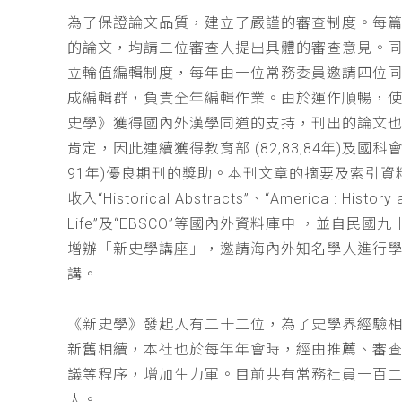
為了保證論文品質，建立了嚴謹的審查制度。每
的論文，均請二位審查人提出具體的審查意見。
立輪值編輯制度，每年由一位常務委員邀請四位同
成編輯群，負責全年編輯作業。由於運作順暢，
史學》獲得國內外漢學同道的支持，刊出的論文
肯定，因此連續獲得教育部 (82,83,84年)及國科會(
91年)優良期刊的獎助。本刊文章的摘要及索引資
收入“Historical Abstracts”、“America : History 
Life”及“EBSCO”等國內外資料庫中 ，並自民國
增辦「新史學講座」，邀請海內外知名學人進行
講。
《新史學》發起人有二十二位，為了史學界經驗
新舊相續，本社也於每年年會時，經由推薦、審
議等程序，增加生力軍。目前共有常務社員一百
人。