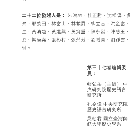
二十二位發起人是：
朱鴻林、杜正勝、沈松僑、
察、邢義田、林富士、林載爵、柳立言、洪金富
生、黃清連、黃進興、黃寬重、陳永發、陳慈玉
姿、梁庚堯、張彬村、張榮芳、劉增貴、劉錚雲
璠。
第三十七卷編輯委
員：
藍弘岳（主編） 中
央研究院歷史語言
研究所
孔令偉 中央研究院
歷史語言研究所
吳翎君 國立臺灣師
範大學歷史學系