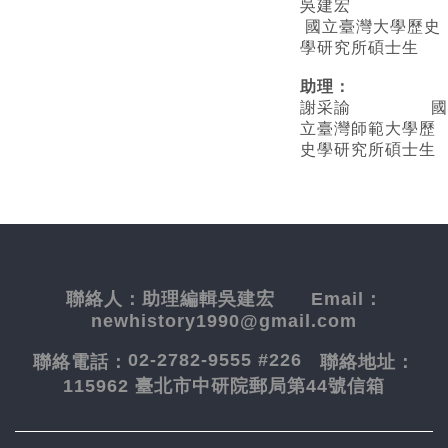
吳建宏
國立臺灣大學歷史
學研究所碩士生
助理：
謝采諭
國
立臺灣師範大學歷
史學研究所碩士生
聯絡人：
助理編輯吳建宏
Email：
newhistory1990@gmail.com
02-2782-9555 #226
聯絡電話：
聯絡地址：
115962 臺北市中研院郵局第44號信箱