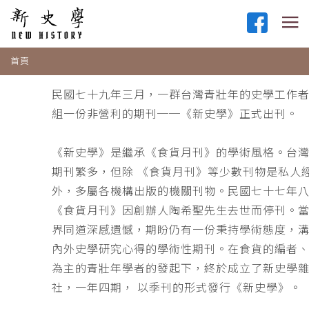
首頁
民國七十九年三月，一群台灣青壯年的史學工作
組一份非營利的期刊──《新史學》正式出刊。
《新史學》是繼承《食貨月刊》的學術風格。台
期刊繁多，但除 《食貨月刊》等少數刊物是私人
外，多屬各機構出版的機關刊物。民國七十七年
《食貨月刊》因創辦人陶希聖先生去世而停刊。
界同道深感遺憾，期盼仍有一份秉持學術態度，
內外史學研究心得的學術性期刊。在食貨的編者
為主的青壯年學者的發起下，終於成立了新史學
社，一年四期， 以季刊的形式發行《新史學》。