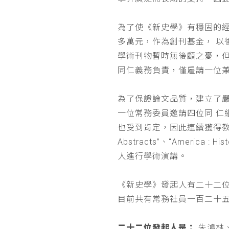
為了使《新史學》有穩固的
多萬元，作為創刊基金， 
學術刊物暫時無後顧之憂，
同仁義務負責，僅雇請一位
為了保證論文品質，建立了
一位常務委員邀請四位同 
也受到肯定，因此連續獲得教育部 
Abstracts”、“Americ
人進行學術演講。
《新史學》發起人有二十二
目前共有常務社員一百二十
二十二位發起人是：
朱鴻林