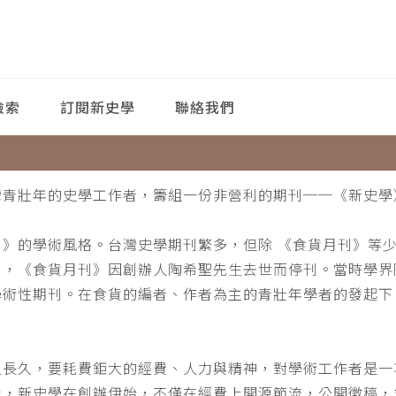
檢索
訂閱新史學
聯絡我們
灣青壯年的史學工作者，籌組一份非營利的期刊──《新史學
刊》的學術風格。台灣史學期刊繁多，但除 《食貨月刊》等
月，《食貨月刊》因創辦人陶希聖先生去世而停刊。當時學界
學術性期刊。在食貨的編者、作者為主的青壯年學者的發起下
。
之長久，要耗費鉅大的經費、人力與精神，對學術工作者是一
此，新史學在創辦伊始，不僅在經費上開源節流，公開徵稿，