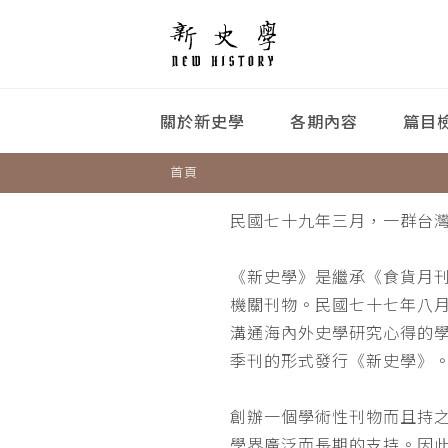
關於新史學
各期內容
篇目
首頁
民國七十九年三月，一群台
《新史學》是繼承《食貨月
機關刊物。民國七十七年八
溝通海內外史學研究心得的
季刊的形式發行《新史學》
創辦一個學術性刊物而且持
學界廣泛而長期的支持。因