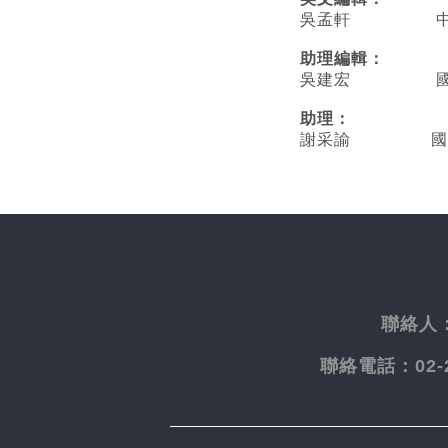
吳孟軒 中央
助理編輯：
吳建宏 國立臺
助理：
謝采諭
國
聯絡人
聯絡電話：
02