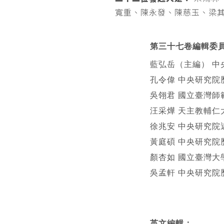
寬重、陳永發、陳慈玉、梁
第三十七卷編輯委
藍弘岳（主編） 中
孔令偉 中央研究院
吳翎君 國立臺灣師
汪采燁 天主教輔仁
徐兆安 中央研究院
黃庭碩 中央研究院
顏杏如 國立臺灣大
吳孟軒 中央研究院
英文編輯
：