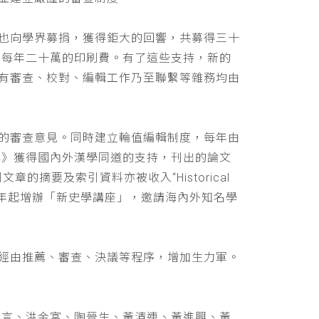
也向學界募捐，獲得鉅大的回響，共募得三十
助每年二十萬的印刷費。有了這些支持，新的
有審查、校對、編輯工作乃至聯繫等雜務均由
的審查意見。同時建立輪值編輯制度，每年由
學》獲得國內外漢學同道的支持，刊出的論文
文章的摘要及索引資料亦被收入“Historical
 ，並自民國九十年起增辦「新史學講座」，邀請海內外知名學
經由推薦、審查、決議等程序，增加生力軍。
立言、洪金富、陶晉生、黃清連、黃進興、黃