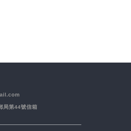
il.com
院郵局第44號信箱