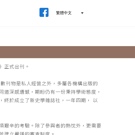
》正式出刊。
少數刊物是私人經營之外，多屬各機構出版的
同道深感遺憾，期盼仍有一份秉持學術態度，
，終於成立了新史學雜誌社，一年四期， 以
項艱辛的考驗。除了參與者的熱忱外，更需要
並建立嚴謹的審查制度。