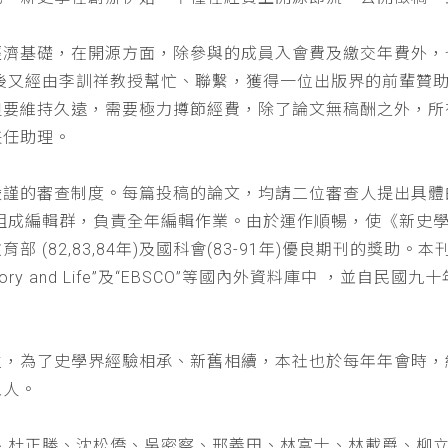
經濟基礎，在開源方面，除參與的成員入會費及繳交年費外，
以後又經由李訓祥教授幫忙、聯繫，獲得一位出版界的前輩贊
但要維持久遠，需要極力撙節經費，除了論文無稿酬之外，所
兼任助理。
嚴謹的審查制度。每篇投稿的論文，均請二位審查人提出具體
仁組成編輯群，負責全年編輯作業。由於運作順暢，使《新史
(82,83,84年)及國科會(83-91年)優良期刊的獎助。本刊
a : History and Life”及“EBSCO”等國內外資料庫中
位，為了史學界經驗相承、新舊相續，本社也於每年年會時，
五人。
、杜正勝、沈松僑、吳密察、邢義田、林富士、林載爵、柳