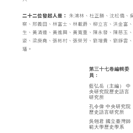
二十二位發起人是：
朱鴻林、杜正勝、沈松僑、
察、邢義田、林富士、林載爵、柳立言、洪金富
生、黃清連、黃進興、黃寬重、陳永發、陳慈玉
姿、梁庚堯、張彬村、張榮芳、劉增貴、劉錚雲
璠。
第三十七卷編輯委
員：
藍弘岳（主編） 中
央研究院歷史語言
研究所
孔令偉 中央研究院
歷史語言研究所
吳翎君 國立臺灣師
範大學歷史學系