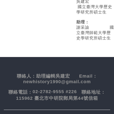
吳建宏
國立臺灣大學歷史
學研究所碩士生
助理：
謝采諭
國
立臺灣師範大學歷
史學研究所碩士生
聯絡人：
助理編輯吳建宏
Email：
newhistory1990@gmail.com
02-2782-9555 #226
聯絡電話：
聯絡地址：
115962 臺北市中研院郵局第44號信箱