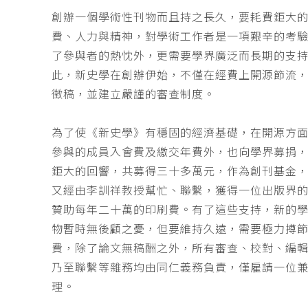
創辦一個學術性刊物而且持之長久，要耗費鉅大
費、人力與精神，對學術工作者是一項艱辛的考
了參與者的熱忱外，更需要學界廣泛而長期的支
此，新史學在創辦伊始，不僅在經費上開源節流
徵稿，並建立嚴謹的審查制度。
為了使《新史學》有穩固的經濟基礎，在開源方
參與的成員入會費及繳交年費外，也向學界募捐
鉅大的回響，共募得三十多萬元，作為創刊基金，
又經由李訓祥教授幫忙、聯繫，獲得一位出版界
贊助每年二十萬的印刷費。有了這些支持，新的
物暫時無後顧之憂，但要維持久遠，需要極力撙
費，除了論文無稿酬之外，所有審查、校對、編
乃至聯繫等雜務均由同仁義務負責，僅雇請一位
理。