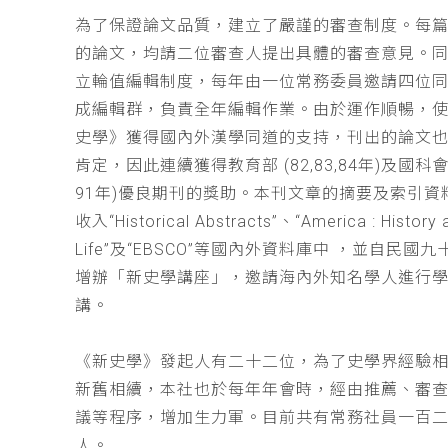
為了保證論文品質，建立了嚴謹的審查制度。每
的論文，均請二位審查人提出具體的審查意見。
立輪值編輯制度，每年由一位常務委員邀請四位同
成編輯群，負責全年編輯作業。由於運作順暢，
史學》獲得國內外漢學同道的支持，刊出的論文
肯定，因此連續獲得教育部 (82,83,84年)及國科會(
91年)優良期刊的獎助。本刊文章的摘要及索引資
收入“Historical Abstracts”、“America : History 
Life”及“EBSCO”等國內外資料庫中 ，並自民國
增辦「新史學講座」，邀請海內外知名學人進行
講。
《新史學》發起人有二十二位，為了史學界經驗
新舊相續，本社也於每年年會時，經由推薦、審
議等程序，增加生力軍。目前共有常務社員一百
人。