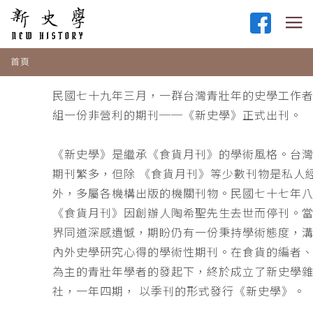
首頁
民國七十九年三月，一群台灣青壯年的史學工作
組一份非營利的期刊──《新史學》正式出刊。
《新史學》是繼承《食貨月刊》的學術風格。台
期刊繁多，但除 《食貨月刊》等少數刊物是私人
外，多屬各機構出版的機關刊物。民國七十七年
《食貨月刊》因創辦人陶希聖先生去世而停刊。
界同道深感遺憾，期盼仍有一份秉持學術態度，
內外史學研究心得的學術性期刊。在食貨的編者
為主的青壯年學者的發起下，終於成立了新史學
社，一年四期， 以季刊的形式發行《新史學》。