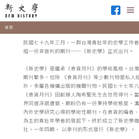
首頁
民國七十九年三月，一群台灣青壯年的史學工作
組一份非營利的期刊──《新史學》正式出刊。
《新史學》是繼承《食貨月刊》的學術風格。台
期刊繁多，但除 《食貨月刊》等少數刊物是私人
外，多屬各機構出版的機關刊物。民國七十七年
《食貨月刊》因創辦人陶希聖先生去世而停刊。
界同道深感遺憾，期盼仍有一份秉持學術態度，
內外史學研究心得的學術性期刊。在食貨的編者
為主的青壯年學者的發起下，終於成立了新史學
社，一年四期， 以季刊的形式發行《新史學》。