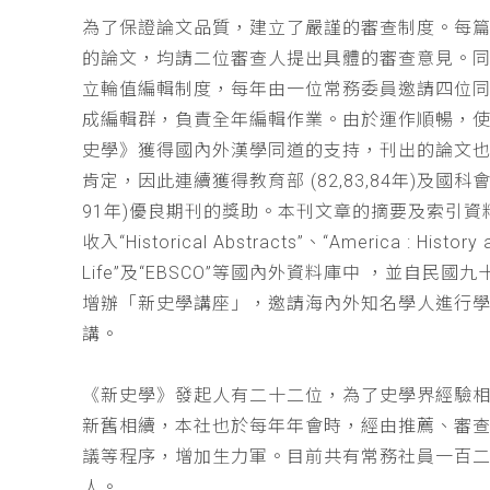
為了保證論文品質，建立了嚴謹的審查制度。每
的論文，均請二位審查人提出具體的審查意見。
立輪值編輯制度，每年由一位常務委員邀請四位同
成編輯群，負責全年編輯作業。由於運作順暢，
史學》獲得國內外漢學同道的支持，刊出的論文
肯定，因此連續獲得教育部 (82,83,84年)及國科會(
91年)優良期刊的獎助。本刊文章的摘要及索引資
收入“Historical Abstracts”、“America : History 
Life”及“EBSCO”等國內外資料庫中 ，並自民國
增辦「新史學講座」，邀請海內外知名學人進行
講。
《新史學》發起人有二十二位，為了史學界經驗
新舊相續，本社也於每年年會時，經由推薦、審
議等程序，增加生力軍。目前共有常務社員一百
人。