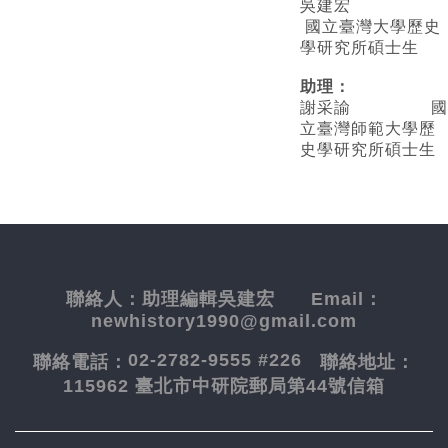
吳建宏
國立臺灣大學歷史
學研究所碩士生
助理：
謝采諭
國
立臺灣師範大學歷
史學研究所碩士生
聯絡人：
助理編輯吳建宏
Email：
newhistory1990@gmail.com
02-2782-9555 #226
聯絡電話：
聯絡地址：
115962 臺北市中研院郵局第44號信箱