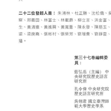
二十二位發起人是：
朱鴻林、杜正勝、沈松僑、
察、邢義田、林富士、林載爵、柳立言、洪金富
生、黃清連、黃進興、黃寬重、陳永發、陳慈玉
姿、梁庚堯、張彬村、張榮芳、劉增貴、劉錚雲
璠。
第三十七卷編輯委
員：
藍弘岳（主編） 中
央研究院歷史語言
研究所
孔令偉 中央研究院
歷史語言研究所
吳翎君 國立臺灣師
範大學歷史學系