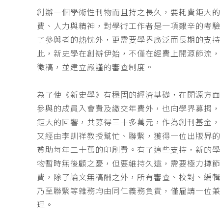
創辦一個學術性刊物而且持之長久，要耗費鉅大
費、人力與精神，對學術工作者是一項艱辛的考
了參與者的熱忱外，更需要學界廣泛而長期的支
此，新史學在創辦伊始，不僅在經費上開源節流
徵稿，並建立嚴謹的審查制度。
為了使《新史學》有穩固的經濟基礎，在開源方
參與的成員入會費及繳交年費外，也向學界募捐
鉅大的回響，共募得三十多萬元，作為創刊基金，
又經由李訓祥教授幫忙、聯繫，獲得一位出版界
贊助每年二十萬的印刷費。有了這些支持，新的
物暫時無後顧之憂，但要維持久遠，需要極力撙
費，除了論文無稿酬之外，所有審查、校對、編
乃至聯繫等雜務均由同仁義務負責，僅雇請一位
理。