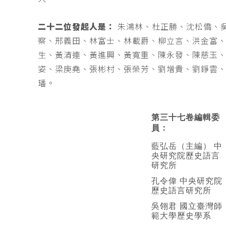
二十二位發起人是：
朱鴻林、杜正勝、沈松僑、
察、邢義田、林富士、林載爵、柳立言、洪金富
生、黃清連、黃進興、黃寬重、陳永發、陳慈玉
姿、梁庚堯、張彬村、張榮芳、劉增貴、劉錚雲
璠。
第三十七卷編輯委
員：
藍弘岳（主編） 中
央研究院歷史語言
研究所
孔令偉 中央研究院
歷史語言研究所
吳翎君 國立臺灣師
範大學歷史學系