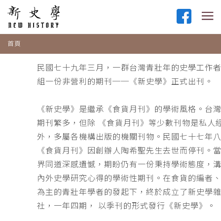
首頁
民國七十九年三月，一群台灣青壯年的史學工作
組一份非營利的期刊──《新史學》正式出刊。
《新史學》是繼承《食貨月刊》的學術風格。台
期刊繁多，但除 《食貨月刊》等少數刊物是私人
外，多屬各機構出版的機關刊物。民國七十七年
《食貨月刊》因創辦人陶希聖先生去世而停刊。
界同道深感遺憾，期盼仍有一份秉持學術態度，
內外史學研究心得的學術性期刊。在食貨的編者
為主的青壯年學者的發起下，終於成立了新史學
社，一年四期， 以季刊的形式發行《新史學》。