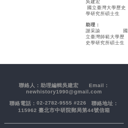
吳建宏
國立臺灣大學歷史
學研究所碩士生
助理：
謝采諭
國
立臺灣師範大學歷
史學研究所碩士生
聯絡人：
助理編輯吳建宏
Email：
newhistory1990@gmail.com
02-2782-9555 #226
聯絡電話：
聯絡地址：
115962 臺北市中研院郵局第44號信箱