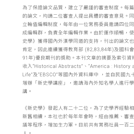
為了保證論文品質，建立了嚴謹的審查制度。每
的論文，均請二位審查人提出具體的審查意見。
立輪值編輯制度，每年由一位常務委員邀請四位同
成編輯群，負責全年編輯作業。由於運作順暢，
史學》獲得國內外漢學同道的支持，刊出的論文
肯定，因此連續獲得教育部 (82,83,84年)及國科會(
91年)優良期刊的獎助。本刊文章的摘要及索引資
收入“Historical Abstracts”、“America : History 
Life”及“EBSCO”等國內外資料庫中 ，並自民國
增辦「新史學講座」，邀請海內外知名學人進行
講。
《新史學》發起人有二十二位，為了史學界經驗
新舊相續，本社也於每年年會時，經由推薦、審
議等程序，增加生力軍。目前共有常務社員一百
人。