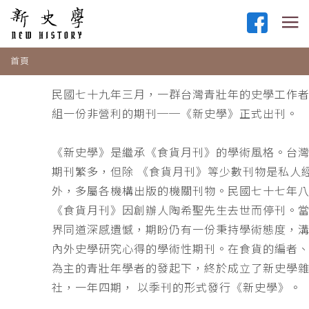
首頁
民國七十九年三月，一群台灣青壯年的史學工作
組一份非營利的期刊──《新史學》正式出刊。
《新史學》是繼承《食貨月刊》的學術風格。台
期刊繁多，但除 《食貨月刊》等少數刊物是私人
外，多屬各機構出版的機關刊物。民國七十七年
《食貨月刊》因創辦人陶希聖先生去世而停刊。
界同道深感遺憾，期盼仍有一份秉持學術態度，
內外史學研究心得的學術性期刊。在食貨的編者
為主的青壯年學者的發起下，終於成立了新史學
社，一年四期， 以季刊的形式發行《新史學》。