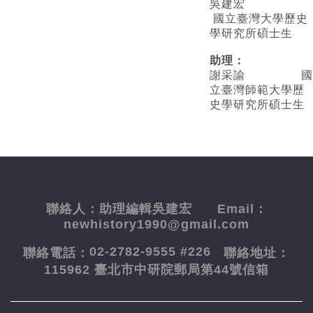
吳建宏
國立臺灣大學歷史
學研究所碩士生
助理：
謝采諭
國
立臺灣師範大學歷
史學研究所碩士生
聯絡人：
助理編輯吳建宏
Email：
newhistory1990@gmail.com
02-2782-9555 #226
聯絡電話：
聯絡地址：
115962 臺北市中研院郵局第44號信箱