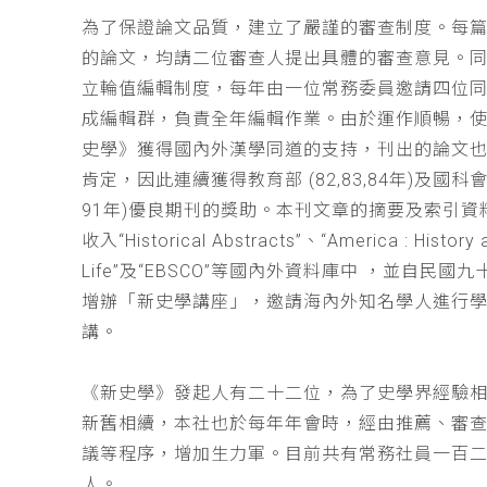
為了保證論文品質，建立了嚴謹的審查制度。每
的論文，均請二位審查人提出具體的審查意見。
立輪值編輯制度，每年由一位常務委員邀請四位同
成編輯群，負責全年編輯作業。由於運作順暢，
史學》獲得國內外漢學同道的支持，刊出的論文
肯定，因此連續獲得教育部 (82,83,84年)及國科會(
91年)優良期刊的獎助。本刊文章的摘要及索引資
收入“Historical Abstracts”、“America : History 
Life”及“EBSCO”等國內外資料庫中 ，並自民國
增辦「新史學講座」，邀請海內外知名學人進行
講。
《新史學》發起人有二十二位，為了史學界經驗
新舊相續，本社也於每年年會時，經由推薦、審
議等程序，增加生力軍。目前共有常務社員一百
人。