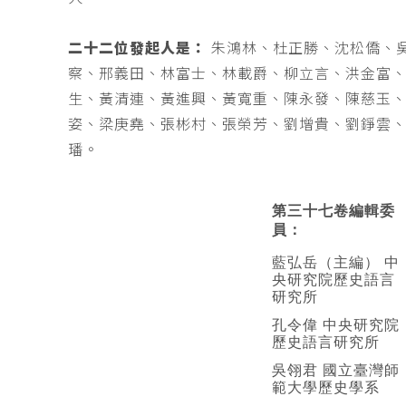
二十二位發起人是：
朱鴻林、杜正勝、沈松僑、
察、邢義田、林富士、林載爵、柳立言、洪金富
生、黃清連、黃進興、黃寬重、陳永發、陳慈玉
姿、梁庚堯、張彬村、張榮芳、劉增貴、劉錚雲
璠。
第三十七卷編輯委
員：
藍弘岳（主編） 中
央研究院歷史語言
研究所
孔令偉 中央研究院
歷史語言研究所
吳翎君 國立臺灣師
範大學歷史學系