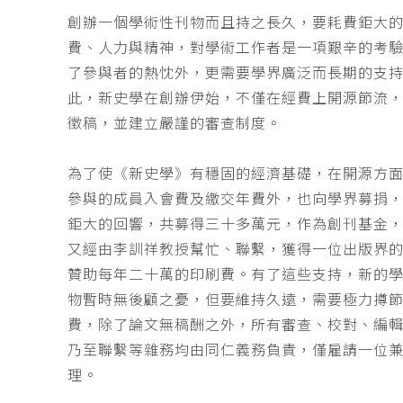
創辦一個學術性刊物而且持之長久，要耗費鉅大
費、人力與精神，對學術工作者是一項艱辛的考
了參與者的熱忱外，更需要學界廣泛而長期的支
此，新史學在創辦伊始，不僅在經費上開源節流
徵稿，並建立嚴謹的審查制度。
為了使《新史學》有穩固的經濟基礎，在開源方
參與的成員入會費及繳交年費外，也向學界募捐
鉅大的回響，共募得三十多萬元，作為創刊基金，
又經由李訓祥教授幫忙、聯繫，獲得一位出版界
贊助每年二十萬的印刷費。有了這些支持，新的
物暫時無後顧之憂，但要維持久遠，需要極力撙
費，除了論文無稿酬之外，所有審查、校對、編
乃至聯繫等雜務均由同仁義務負責，僅雇請一位
理。