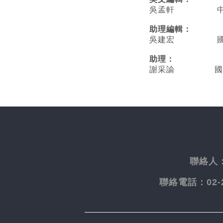
吳孟軒 中央
助理編輯：
吳建宏 國立臺
助理：
謝采諭
國
聯絡人
聯絡電話：
02