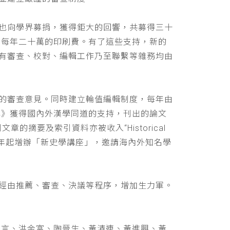
也向學界募捐，獲得鉅大的回響，共募得三十
助每年二十萬的印刷費。有了這些支持，新的
有審查、校對、編輯工作乃至聯繫等雜務均由
的審查意見。同時建立輪值編輯制度，每年由
學》獲得國內外漢學同道的支持，刊出的論文
文章的摘要及索引資料亦被收入“Historical
 ，並自民國九十年起增辦「新史學講座」，邀請海內外知名學
經由推薦、審查、決議等程序，增加生力軍。
立言、洪金富、陶晉生、黃清連、黃進興、黃