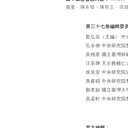
寬重、陳永發、陳慈玉、梁
第三十七卷編輯委
藍弘岳（主編） 中
孔令偉 中央研究院
吳翎君 國立臺灣師
汪采燁 天主教輔仁
徐兆安 中央研究院
黃庭碩 中央研究院
顏杏如 國立臺灣大
吳孟軒 中央研究院
英文編輯
：