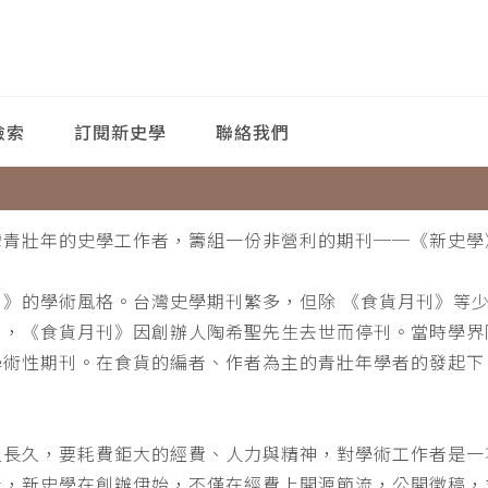
檢索
訂閱新史學
聯絡我們
灣青壯年的史學工作者，籌組一份非營利的期刊──《新史學
刊》的學術風格。台灣史學期刊繁多，但除 《食貨月刊》等
月，《食貨月刊》因創辦人陶希聖先生去世而停刊。當時學界
學術性期刊。在食貨的編者、作者為主的青壯年學者的發起下
。
之長久，要耗費鉅大的經費、人力與精神，對學術工作者是一
此，新史學在創辦伊始，不僅在經費上開源節流，公開徵稿，