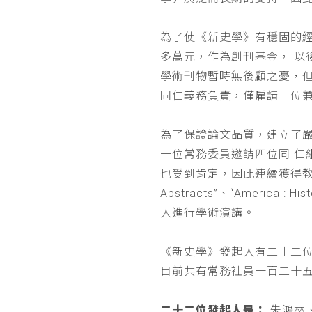
為了使《新史學》有穩固的
多萬元，作為創刊基金， 
學術刊物暫時無後顧之憂，
同仁義務負責，僅雇請一位
為了保證論文品質，建立了
一位常務委員邀請四位同 
也受到肯定，因此連續獲得教育部 
Abstracts”、“Americ
人進行學術演講。
《新史學》發起人有二十二
目前共有常務社員一百二十
二十二位發起人是：
朱鴻林