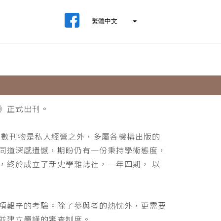
》正式出刊。
少數刊物是私人經營之外，多屬各機構出版的
同道深感遺憾，期盼仍有一份秉持學術態度，
，終於成立了新史學雜誌社，一年四期， 以
項艱辛的考驗。除了參與者的熱忱外，更需要
並建立嚴謹的審查制度。