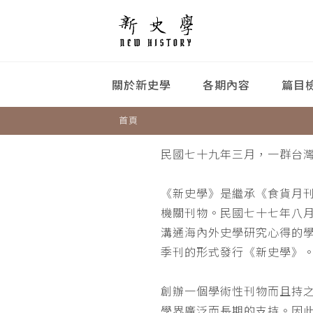
關於新史學
各期內容
篇目
首頁
民國七十九年三月，一群台
《新史學》是繼承《食貨月
機關刊物。民國七十七年八
溝通海內外史學研究心得的
季刊的形式發行《新史學》
創辦一個學術性刊物而且持
學界廣泛而長期的支持。因