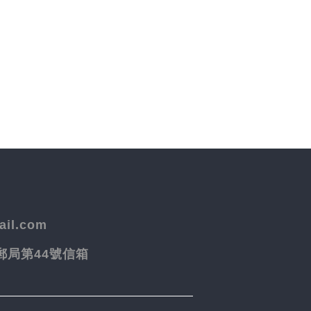
il.com
院郵局第44號信箱