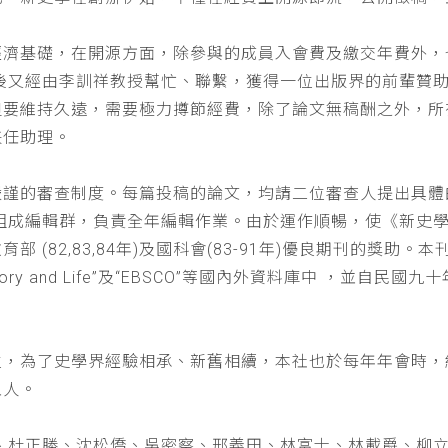
經濟基礎，在開源方面，除參與的成員入會費及繳交年費外，
以後又經由李訓祥教授幫忙、聯繫，獲得一位出版界的前輩贊
但要維持久遠，需要極力撙節經費，除了論文無稿酬之外，所
兼任助理。
嚴謹的審查制度。每篇投稿的論文，均請二位審查人提出具體
仁組成編輯群，負責全年編輯作業。由於運作順暢，使《新史
(82,83,84年)及國科會(83-91年)優良期刊的獎助。本刊
a : History and Life”及“EBSCO”等國內外資料庫中
位，為了史學界經驗相承、新舊相續，本社也於每年年會時，
五人。
、杜正勝、沈松僑、吳密察、邢義田、林富士、林載爵、柳