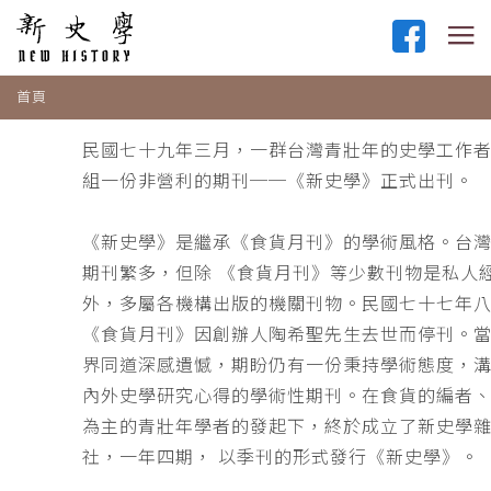
首頁
民國七十九年三月，一群台灣青壯年的史學工作
組一份非營利的期刊──《新史學》正式出刊。
《新史學》是繼承《食貨月刊》的學術風格。台
期刊繁多，但除 《食貨月刊》等少數刊物是私人
外，多屬各機構出版的機關刊物。民國七十七年
《食貨月刊》因創辦人陶希聖先生去世而停刊。
界同道深感遺憾，期盼仍有一份秉持學術態度，
內外史學研究心得的學術性期刊。在食貨的編者
為主的青壯年學者的發起下，終於成立了新史學
社，一年四期， 以季刊的形式發行《新史學》。