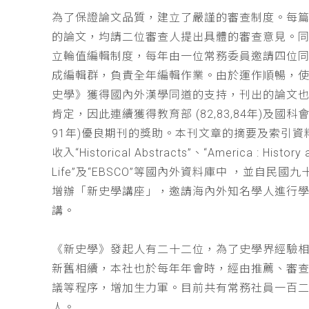
為了保證論文品質，建立了嚴謹的審查制度。每
的論文，均請二位審查人提出具體的審查意見。
立輪值編輯制度，每年由一位常務委員邀請四位同
成編輯群，負責全年編輯作業。由於運作順暢，
史學》獲得國內外漢學同道的支持，刊出的論文
肯定，因此連續獲得教育部 (82,83,84年)及國科會(
91年)優良期刊的獎助。本刊文章的摘要及索引資
收入“Historical Abstracts”、“America : History 
Life”及“EBSCO”等國內外資料庫中 ，並自民國
增辦「新史學講座」，邀請海內外知名學人進行
講。
《新史學》發起人有二十二位，為了史學界經驗
新舊相續，本社也於每年年會時，經由推薦、審
議等程序，增加生力軍。目前共有常務社員一百
人。