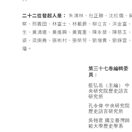
二十二位發起人是：
朱鴻林、杜正勝、沈松僑、
察、邢義田、林富士、林載爵、柳立言、洪金富
生、黃清連、黃進興、黃寬重、陳永發、陳慈玉
姿、梁庚堯、張彬村、張榮芳、劉增貴、劉錚雲
璠。
第三十七卷編輯委
員：
藍弘岳（主編） 中
央研究院歷史語言
研究所
孔令偉 中央研究院
歷史語言研究所
吳翎君 國立臺灣師
範大學歷史學系