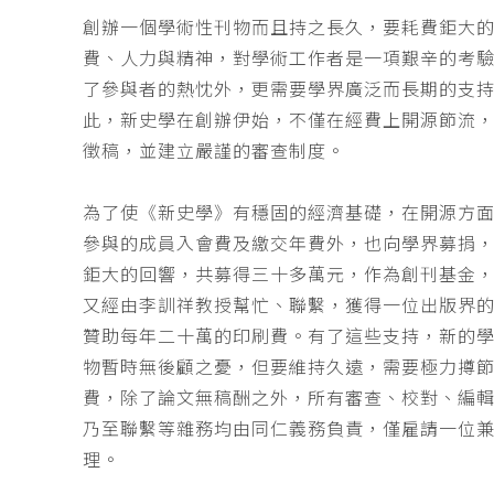
創辦一個學術性刊物而且持之長久，要耗費鉅大
費、人力與精神，對學術工作者是一項艱辛的考
了參與者的熱忱外，更需要學界廣泛而長期的支
此，新史學在創辦伊始，不僅在經費上開源節流
徵稿，並建立嚴謹的審查制度。
為了使《新史學》有穩固的經濟基礎，在開源方
參與的成員入會費及繳交年費外，也向學界募捐
鉅大的回響，共募得三十多萬元，作為創刊基金，
又經由李訓祥教授幫忙、聯繫，獲得一位出版界
贊助每年二十萬的印刷費。有了這些支持，新的
物暫時無後顧之憂，但要維持久遠，需要極力撙
費，除了論文無稿酬之外，所有審查、校對、編
乃至聯繫等雜務均由同仁義務負責，僅雇請一位
理。