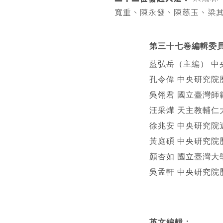
寬重、陳永發、陳慈玉、梁
第三十七卷編輯委
藍弘岳（主編） 中
孔令偉 中央研究院
吳翎君 國立臺灣師
汪采燁 天主教輔仁
徐兆安 中央研究院
黃庭碩 中央研究院
顏杏如 國立臺灣大
吳孟軒 中央研究院
英文編輯
：