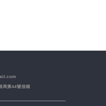
il.com
院郵局第44號信箱