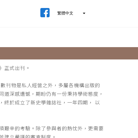
》正式出刊。
少數刊物是私人經營之外，多屬各機構出版的
同道深感遺憾，期盼仍有一份秉持學術態度，
，終於成立了新史學雜誌社，一年四期， 以
項艱辛的考驗。除了參與者的熱忱外，更需要
並建立嚴謹的審查制度。