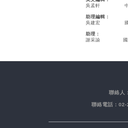
吳孟軒 中央
助理編輯：
吳建宏 國立臺
助理：
謝采諭
國
聯絡人
聯絡電話：
02