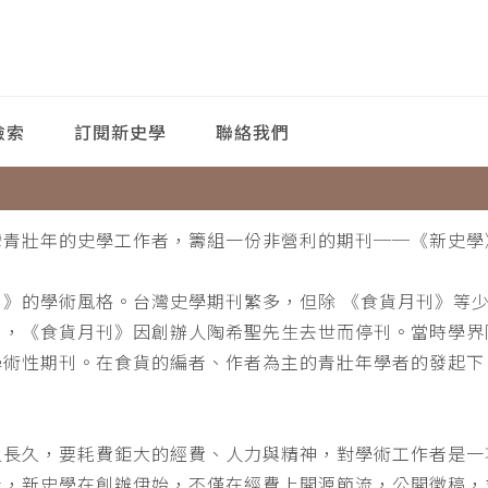
檢索
訂閱新史學
聯絡我們
灣青壯年的史學工作者，籌組一份非營利的期刊──《新史學
刊》的學術風格。台灣史學期刊繁多，但除 《食貨月刊》等
月，《食貨月刊》因創辦人陶希聖先生去世而停刊。當時學界
學術性期刊。在食貨的編者、作者為主的青壯年學者的發起下
。
之長久，要耗費鉅大的經費、人力與精神，對學術工作者是一
此，新史學在創辦伊始，不僅在經費上開源節流，公開徵稿，