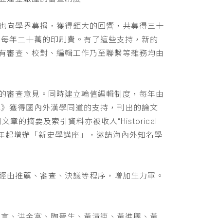
也向學界募捐，獲得鉅大的回響，共募得三十
助每年二十萬的印刷費。有了這些支持，新的
有審查、校對、編輯工作乃至聯繫等雜務均由
的審查意見。同時建立輪值編輯制度，每年由
學》獲得國內外漢學同道的支持，刊出的論文
文章的摘要及索引資料亦被收入“Historical
 ，並自民國九十年起增辦「新史學講座」，邀請海內外知名學
經由推薦、審查、決議等程序，增加生力軍。
立言、洪金富、陶晉生、黃清連、黃進興、黃