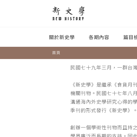
關於新史學
各期內容
篇目
首頁
民國七十九年三月，一群台
《新史學》是繼承《食貨月
機關刊物。民國七十七年八
溝通海內外史學研究心得的
季刊的形式發行《新史學》
創辦一個學術性刊物而且持
學界廣泛而長期的支持。因