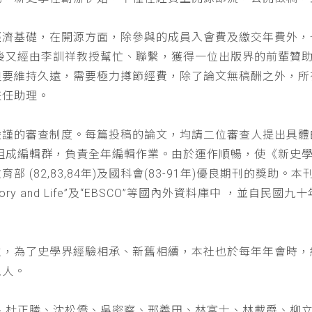
經濟基礎，在開源方面，除參與的成員入會費及繳交年費外，
以後又經由李訓祥教授幫忙、聯繫，獲得一位出版界的前輩贊
但要維持久遠，需要極力撙節經費，除了論文無稿酬之外，所
兼任助理。
嚴謹的審查制度。每篇投稿的論文，均請二位審查人提出具體
仁組成編輯群，負責全年編輯作業。由於運作順暢，使《新史
(82,83,84年)及國科會(83-91年)優良期刊的獎助。本刊
a : History and Life”及“EBSCO”等國內外資料庫中
位，為了史學界經驗相承、新舊相續，本社也於每年年會時，
五人。
、杜正勝、沈松僑、吳密察、邢義田、林富士、林載爵、柳