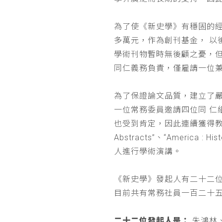
為了使《新史學》有穩固的
多萬元，作為創刊基金， 
學術刊物暫時無後顧之憂，
同仁義務負責，僅雇請一位
為了保證論文品質，建立了
一位常務委員邀請四位同 
也受到肯定，因此連續獲得教育部 
Abstracts”、“Americ
人進行學術演講。
《新史學》發起人有二十二
目前共有常務社員一百二十
二十二位發起人是：
朱鴻林