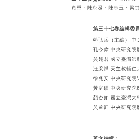
寬重、陳永發、陳慈玉、梁
第三十七卷編輯委
藍弘岳（主編） 中
孔令偉 中央研究院
吳翎君 國立臺灣師
汪采燁 天主教輔仁
徐兆安 中央研究院
黃庭碩 中央研究院
顏杏如 國立臺灣大
吳孟軒 中央研究院
英文編輯
：