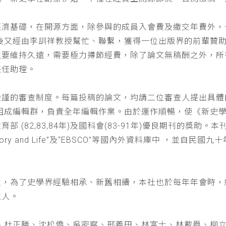
經濟基礎，在開源方面，除參與的成員入會費及繳交年費外，
以後又經由李訓祥教授幫忙、聯繫，獲得一位出版界的前輩贊
但要維持久遠，需要極力撙節經費，除了論文無稿酬之外，所
兼任助理。
嚴謹的審查制度。每篇投稿的論文，均請二位審查人提出具體
仁組成編輯群，負責全年編輯作業。由於運作順暢，使《新史
(82,83,84年)及國科會(83-91年)優良期刊的獎助。本刊
a : History and Life”及“EBSCO”等國內外資料庫中
位，為了史學界經驗相承、新舊相續，本社也於每年年會時，
五人。
、杜正勝、沈松僑、吳密察、邢義田、林富士、林載爵、柳