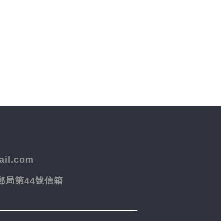
il.com
院郵局第44號信箱