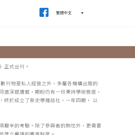
》正式出刊。
少數刊物是私人經營之外，多屬各機構出版的
同道深感遺憾，期盼仍有一份秉持學術態度，
，終於成立了新史學雜誌社，一年四期， 以
項艱辛的考驗。除了參與者的熱忱外，更需要
並建立嚴謹的審查制度。