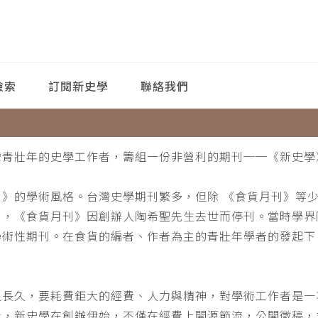
檢索
訂閱新史學
聯絡我們
灣青壯年的史學工作者，籌組一份非營利的期刊──《新史學
刊》的學術風格。台灣史學期刊繁多，但除 《食貨月刊》等
月，《食貨月刊》因創辦人陶希聖先生去世而停刊。當時學界
學術性期刊。在食貨的編者、作者為主的青壯年學者的發起下
。
之長久，要耗費鉅大的經費、人力與精神，對學術工作者是一
此，新史學在創辦伊始，不僅在經費上開源節流，公開徵稿，