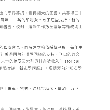
也向學界募捐，獲得鉅大的回響，共募得三十
助每年二十萬的印刷費。有了這些支持，新的
有審查、校對、編輯工作乃至聯繫等雜務均由
的審查意見。同時建立輪值編輯制度，每年由
學》獲得國內外漢學同道的支持，刊出的論文
文章的摘要及索引資料亦被收入“Historical
 ，並自民國九十年起增辦「新史學講座」，邀請海內外知名學
經由推薦、審查、決議等程序，增加生力軍。
立言、洪金富、陶晉生、黃清連、黃進興、黃