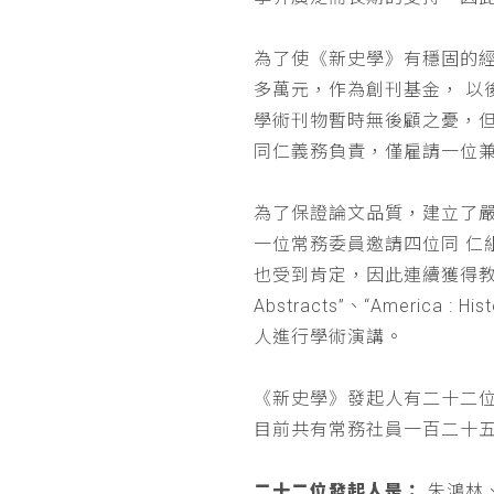
為了使《新史學》有穩固的
多萬元，作為創刊基金， 
學術刊物暫時無後顧之憂，
同仁義務負責，僅雇請一位
為了保證論文品質，建立了
一位常務委員邀請四位同 
也受到肯定，因此連續獲得教育部 
Abstracts”、“Americ
人進行學術演講。
《新史學》發起人有二十二
目前共有常務社員一百二十
二十二位發起人是：
朱鴻林