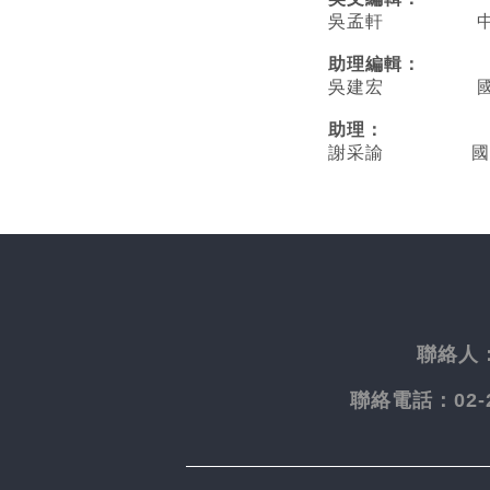
吳孟軒 中央
助理編輯：
吳建宏 國立臺
助理：
謝采諭
國
聯絡人
聯絡電話：
02