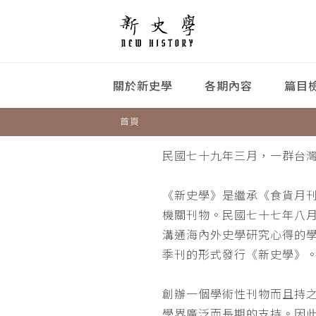
關於新史學
各期內容
篇目
首頁
民國七十九年三月，一群台
《新史學》是繼承《食貨月
機關刊物。民國七十七年八
溝通海內外史學研究心得的
季刊的形式發行《新史學》
創辦一個學術性刊物而且持
學界廣泛而長期的支持。因