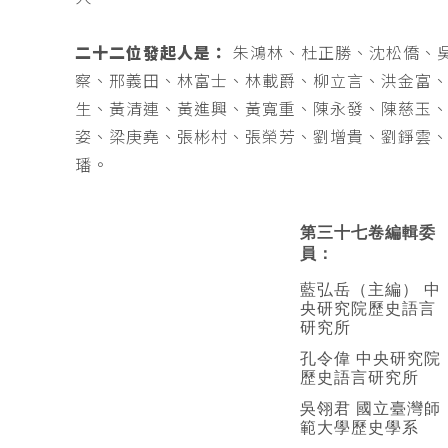
二十二位發起人是：
朱鴻林、杜正勝、沈松僑、
察、邢義田、林富士、林載爵、柳立言、洪金富
生、黃清連、黃進興、黃寬重、陳永發、陳慈玉
姿、梁庚堯、張彬村、張榮芳、劉增貴、劉錚雲
璠。
第三十七卷編輯委
員：
藍弘岳（主編） 中
央研究院歷史語言
研究所
孔令偉 中央研究院
歷史語言研究所
吳翎君 國立臺灣師
範大學歷史學系