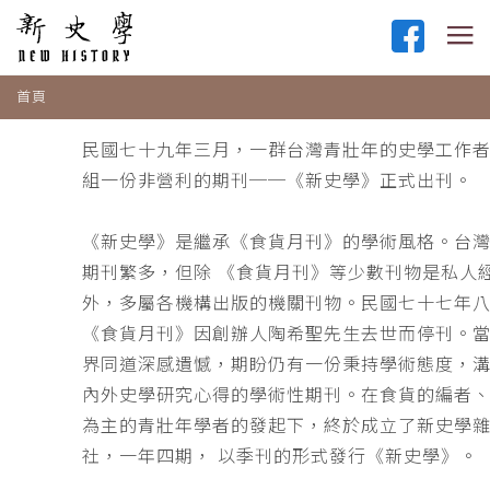
首頁
民國七十九年三月，一群台灣青壯年的史學工作
組一份非營利的期刊──《新史學》正式出刊。
《新史學》是繼承《食貨月刊》的學術風格。台
期刊繁多，但除 《食貨月刊》等少數刊物是私人
外，多屬各機構出版的機關刊物。民國七十七年
《食貨月刊》因創辦人陶希聖先生去世而停刊。
界同道深感遺憾，期盼仍有一份秉持學術態度，
內外史學研究心得的學術性期刊。在食貨的編者
為主的青壯年學者的發起下，終於成立了新史學
社，一年四期， 以季刊的形式發行《新史學》。