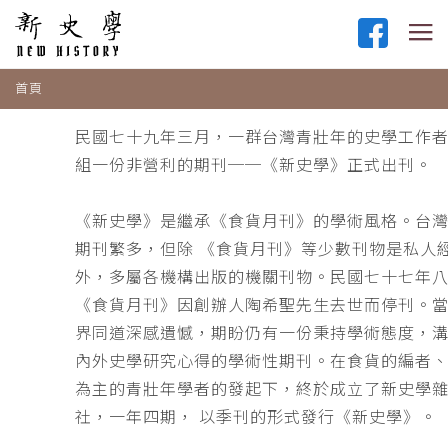
首頁
民國七十九年三月，一群台灣青壯年的史學工作
組一份非營利的期刊──《新史學》正式出刊。
《新史學》是繼承《食貨月刊》的學術風格。台
期刊繁多，但除 《食貨月刊》等少數刊物是私人
外，多屬各機構出版的機關刊物。民國七十七年
《食貨月刊》因創辦人陶希聖先生去世而停刊。
界同道深感遺憾，期盼仍有一份秉持學術態度，
內外史學研究心得的學術性期刊。在食貨的編者
為主的青壯年學者的發起下，終於成立了新史學
社，一年四期， 以季刊的形式發行《新史學》。