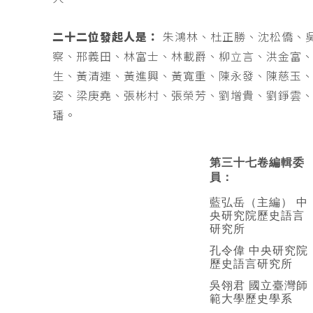
二十二位發起人是：
朱鴻林、杜正勝、沈松僑、
察、邢義田、林富士、林載爵、柳立言、洪金富
生、黃清連、黃進興、黃寬重、陳永發、陳慈玉
姿、梁庚堯、張彬村、張榮芳、劉增貴、劉錚雲
璠。
第三十七卷編輯委
員：
藍弘岳（主編） 中
央研究院歷史語言
研究所
孔令偉 中央研究院
歷史語言研究所
吳翎君 國立臺灣師
範大學歷史學系