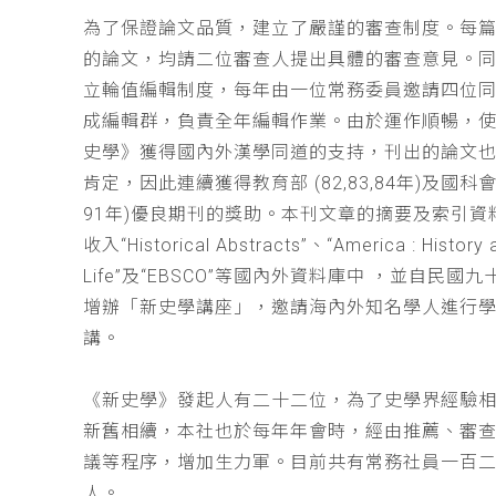
為了保證論文品質，建立了嚴謹的審查制度。每
的論文，均請二位審查人提出具體的審查意見。
立輪值編輯制度，每年由一位常務委員邀請四位同
成編輯群，負責全年編輯作業。由於運作順暢，
史學》獲得國內外漢學同道的支持，刊出的論文
肯定，因此連續獲得教育部 (82,83,84年)及國科會(
91年)優良期刊的獎助。本刊文章的摘要及索引資
收入“Historical Abstracts”、“America : History 
Life”及“EBSCO”等國內外資料庫中 ，並自民國
增辦「新史學講座」，邀請海內外知名學人進行
講。
《新史學》發起人有二十二位，為了史學界經驗
新舊相續，本社也於每年年會時，經由推薦、審
議等程序，增加生力軍。目前共有常務社員一百
人。