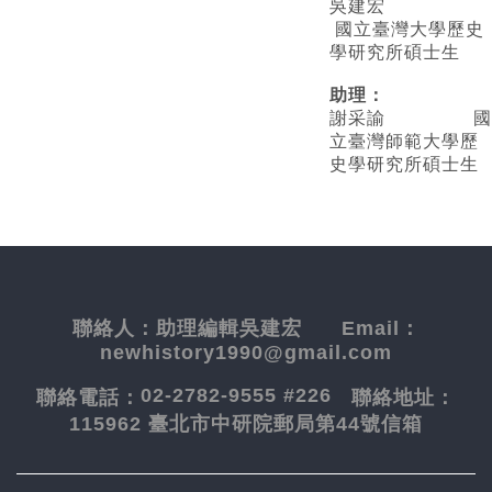
吳建宏
國立臺灣大學歷史
學研究所碩士生
助理：
謝采諭
國
立臺灣師範大學歷
史學研究所碩士生
聯絡人：
助理編輯吳建宏
Email：
newhistory1990@gmail.com
02-2782-9555 #226
聯絡電話：
聯絡地址：
115962 臺北市中研院郵局第44號信箱