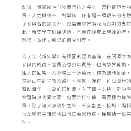
創辦一個學術性刊物而且持之長久，要耗費鉅大
費、人力與精神，對學術工作者是一項艱辛的考
了參與者的熱忱外，更需要學界廣泛而長期的支
此，新史學在創辦伊始，不僅在經費上開源節流
徵稿，並建立嚴謹的審查制度。
為了使《新史學》有穩固的經濟基礎，在開源方
參與的成員入會費及繳交年費外，也向學界募捐
鉅大的回響，共募得三十多萬元，作為創刊基金，
又經由李訓祥教授幫忙、聯繫，獲得一位出版界
贊助每年二十萬的印刷費。有了這些支持，新的
物暫時無後顧之憂，但要維持久遠，需要極力撙
費，除了論文無稿酬之外，所有審查、校對、編
乃至聯繫等雜務均由同仁義務負責，僅雇請一位
理。