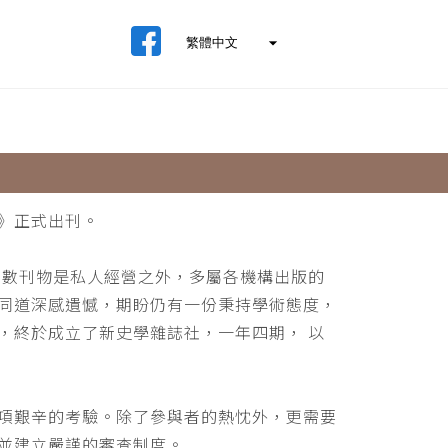
》正式出刊。
少數刊物是私人經營之外，多屬各機構出版的
同道深感遺憾，期盼仍有一份秉持學術態度，
，終於成立了新史學雜誌社，一年四期， 以
項艱辛的考驗。除了參與者的熱忱外，更需要
並建立嚴謹的審查制度。