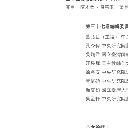
寬重、陳永發、陳慈玉、梁
第三十七卷編輯委
藍弘岳（主編） 中
孔令偉 中央研究院
吳翎君 國立臺灣師
汪采燁 天主教輔仁
徐兆安 中央研究院
黃庭碩 中央研究院
顏杏如 國立臺灣大
吳孟軒 中央研究院
英文編輯
：