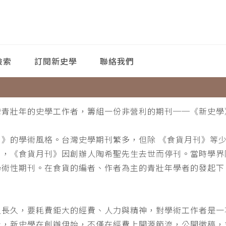
檢索
訂閱新史學
聯絡我們
灣青壯年的史學工作者，籌組一份非營利的期刊──《新史學
刊》的學術風格。台灣史學期刊繁多，但除 《食貨月刊》等
月，《食貨月刊》因創辦人陶希聖先生去世而停刊。當時學界
學術性期刊。在食貨的編者、作者為主的青壯年學者的發起下
。
之長久，要耗費鉅大的經費、人力與精神，對學術工作者是一
此，新史學在創辦伊始，不僅在經費上開源節流，公開徵稿，