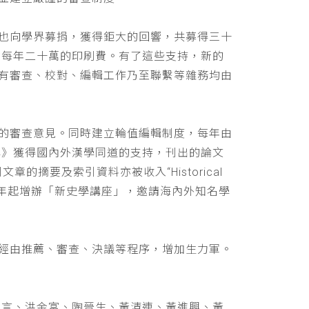
也向學界募捐，獲得鉅大的回響，共募得三十
助每年二十萬的印刷費。有了這些支持，新的
有審查、校對、編輯工作乃至聯繫等雜務均由
的審查意見。同時建立輪值編輯制度，每年由
學》獲得國內外漢學同道的支持，刊出的論文
文章的摘要及索引資料亦被收入“Historical
 ，並自民國九十年起增辦「新史學講座」，邀請海內外知名學
經由推薦、審查、決議等程序，增加生力軍。
立言、洪金富、陶晉生、黃清連、黃進興、黃