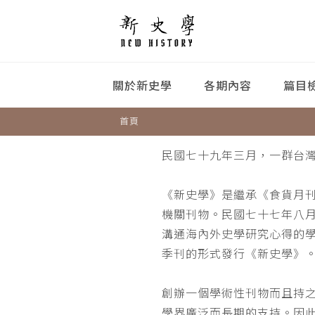
關於新史學
各期內容
篇目
首頁
民國七十九年三月，一群台
《新史學》是繼承《食貨月
機關刊物。民國七十七年八
溝通海內外史學研究心得的
季刊的形式發行《新史學》
創辦一個學術性刊物而且持
學界廣泛而長期的支持。因