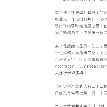
為了使《新史學》有穩固的
多萬元，作為創刊基金， 
學術刊物暫時無後顧之憂，
同仁義務負責，僅雇請一位
為了保證論文品質，建立了
一位常務委員邀請四位同 
也受到肯定，因此連續獲得教育部 
Abstracts”、“Americ
人進行學術演講。
《新史學》發起人有二十二
目前共有常務社員一百二十
二十二位發起人是：
朱鴻林