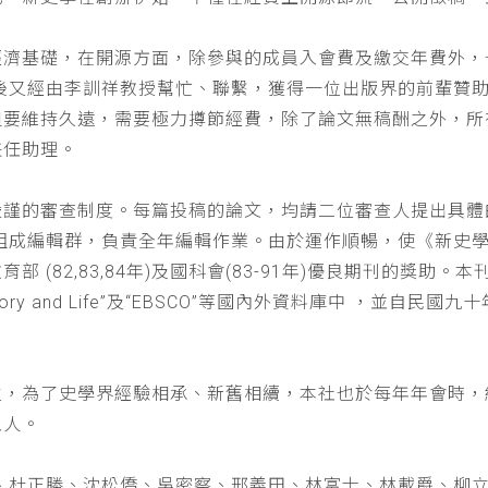
經濟基礎，在開源方面，除參與的成員入會費及繳交年費外，
以後又經由李訓祥教授幫忙、聯繫，獲得一位出版界的前輩贊
但要維持久遠，需要極力撙節經費，除了論文無稿酬之外，所
兼任助理。
嚴謹的審查制度。每篇投稿的論文，均請二位審查人提出具體
仁組成編輯群，負責全年編輯作業。由於運作順暢，使《新史
(82,83,84年)及國科會(83-91年)優良期刊的獎助。本刊
a : History and Life”及“EBSCO”等國內外資料庫中
位，為了史學界經驗相承、新舊相續，本社也於每年年會時，
五人。
、杜正勝、沈松僑、吳密察、邢義田、林富士、林載爵、柳