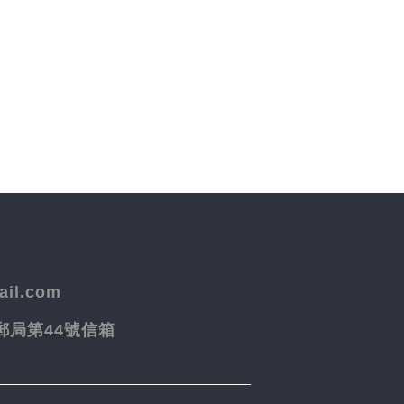
il.com
院郵局第44號信箱