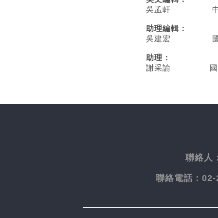
吳孟軒 中央
助理編輯：
吳建宏 國立臺
助理：
謝采諭
國
聯絡人
聯絡電話：
02