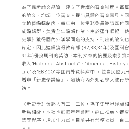
為了保證論文品質，建立了嚴謹的審查制度。每
的論文，均請二位審查人提出具體的審查意見。
立輪值編輯制度，每年由一位常務委員邀請四位同
成編輯群，負責全年編輯作業。由於運作順暢，
史學》獲得國內外漢學同道的支持，刊出的論文
肯定，因此連續獲得教育部 (82,83,84年)及國科會(
91年)優良期刊的獎助。本刊文章的摘要及索引資
收入“Historical Abstracts”、“America : History 
Life”及“EBSCO”等國內外資料庫中 ，並自民國
增辦「新史學講座」，邀請海內外知名學人進行
講。
《新史學》發起人有二十二位，為了史學界經驗
新舊相續，本社也於每年年會時，經由推薦、審
議等程序，增加生力軍。目前共有常務社員一百
人。