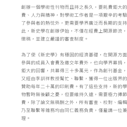
創辦一個學術性刊物而且持之長久，要耗費鉅大
費、人力與精神，對學術工作者是一項艱辛的考
了參與者的熱忱外，更需要學界廣泛而長期的支
此，新史學在創辦伊始，不僅在經費上開源節流
徵稿，並建立嚴謹的審查制度。
為了使《新史學》有穩固的經濟基礎，在開源方
參與的成員入會費及繳交年費外，也向學界募捐
鉅大的回響，共募得三十多萬元，作為創刊基金，
又經由李訓祥教授幫忙、聯繫，獲得一位出版界
贊助每年二十萬的印刷費。有了這些支持，新的
物暫時無後顧之憂，但要維持久遠，需要極力撙
費，除了論文無稿酬之外，所有審查、校對、編
乃至聯繫等雜務均由同仁義務負責，僅雇請一位
理。