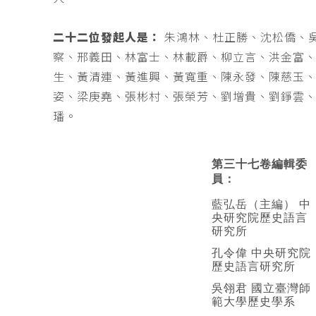
二十二位發起人是：
朱鴻林、杜正勝、沈松僑、
察、邢義田、林富士、林載爵、柳立言、洪金富
生、黃清連、黃進興、黃寬重、陳永發、陳慈玉
姿、梁庚堯、張彬村、張榮芳、劉增貴、劉錚雲
璠。
第三十七卷編輯委
員：
藍弘岳（主編） 中
央研究院歷史語言
研究所
孔令偉 中央研究院
歷史語言研究所
吳翎君 國立臺灣師
範大學歷史學系