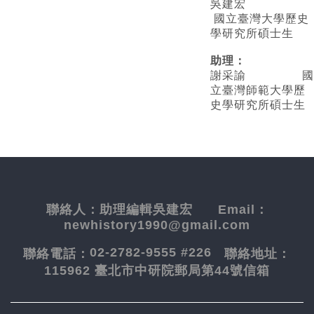
吳建宏
國立臺灣大學歷史
學研究所碩士生
助理：
謝采諭
國
立臺灣師範大學歷
史學研究所碩士生
聯絡人：
助理編輯吳建宏
Email：
newhistory1990@gmail.com
02-2782-9555 #226
聯絡電話：
聯絡地址：
115962 臺北市中研院郵局第44號信箱