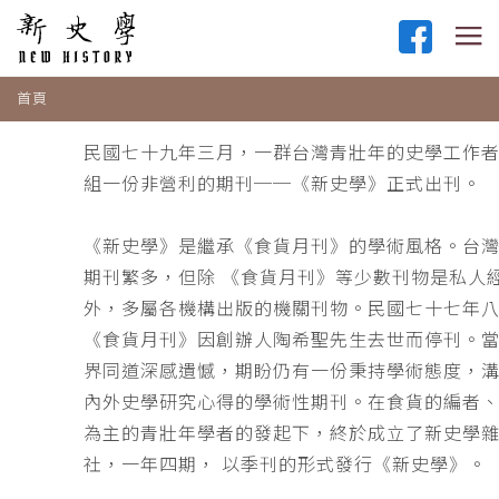
首頁
民國七十九年三月，一群台灣青壯年的史學工作
組一份非營利的期刊──《新史學》正式出刊。
《新史學》是繼承《食貨月刊》的學術風格。台
期刊繁多，但除 《食貨月刊》等少數刊物是私人
外，多屬各機構出版的機關刊物。民國七十七年
《食貨月刊》因創辦人陶希聖先生去世而停刊。
界同道深感遺憾，期盼仍有一份秉持學術態度，
內外史學研究心得的學術性期刊。在食貨的編者
為主的青壯年學者的發起下，終於成立了新史學
社，一年四期， 以季刊的形式發行《新史學》。