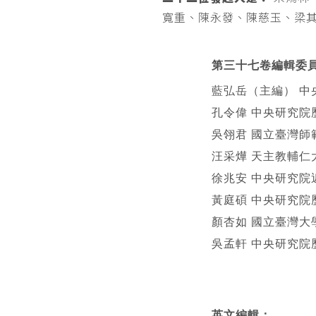
寬重、陳永發、陳慈玉、梁
第三十七卷編輯委
藍弘岳（主編） 中
孔令偉 中央研究院
吳翎君 國立臺灣師
汪采燁 天主教輔仁
徐兆安 中央研究院
黃庭碩 中央研究院
顏杏如 國立臺灣大
吳孟軒 中央研究院
英文編輯
：