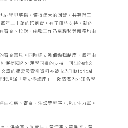
也向學界募捐，獲得鉅大的回響，共募得三十
助每年二十萬的印刷費。有了這些支持，新的
有審查、校對、編輯工作乃至聯繫等雜務均由
的審查意見。同時建立輪值編輯制度，每年由
學》獲得國內外漢學同道的支持，刊出的論文
文章的摘要及索引資料亦被收入“Historical
 ，並自民國九十年起增辦「新史學講座」，邀請海內外知名學
經由推薦、審查、決議等程序，增加生力軍。
立言、洪金富、陶晉生、黃清連、黃進興、黃