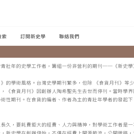
檢索
訂閱新史學
聯絡我們
灣青壯年的史學工作者，籌組一份非營利的期刊──《新史學
刊》的學術風格。台灣史學期刊繁多，但除 《食貨月刊》等
月，《食貨月刊》因創辦人陶希聖先生去世而停刊。當時學界
學術性期刊。在食貨的編者、作者為主的青壯年學者的發起下
。
之長久，要耗費鉅大的經費、人力與精神，對學術工作者是一
此，新史學在創辦伊始，不僅在經費上開源節流，公開徵稿，