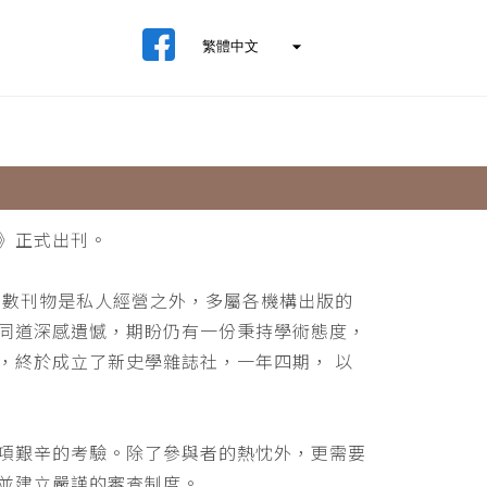
》正式出刊。
少數刊物是私人經營之外，多屬各機構出版的
同道深感遺憾，期盼仍有一份秉持學術態度，
，終於成立了新史學雜誌社，一年四期， 以
項艱辛的考驗。除了參與者的熱忱外，更需要
並建立嚴謹的審查制度。