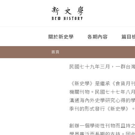
關於新史學
各期內容
篇目
首頁
民國七十九年三月，一群台
《新史學》是繼承《食貨月
機關刊物。民國七十七年八
溝通海內外史學研究心得的
季刊的形式發行《新史學》
創辦一個學術性刊物而且持
學界廣泛而長期的支持。因