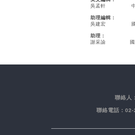
吳孟軒 中央
助理編輯：
吳建宏 國立臺
助理：
謝采諭
國
聯絡人
聯絡電話：
02