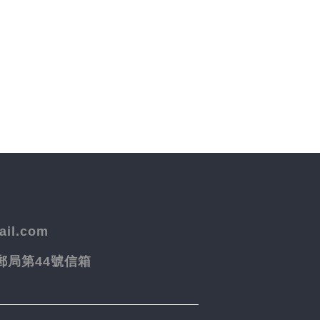
il.com
院郵局第44號信箱