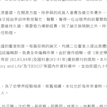
經濟基礎，在開源方面，除參與的成員入會費及繳交年費外，
以後又經由李訓祥教授幫忙、聯繫，獲得一位出版界的前輩贊
但要維持久遠，需要極力撙節經費，除了論文無稿酬之外，所
兼任助理。
嚴謹的審查制度。每篇投稿的論文，均請二位審查人提出具體
仁組成編輯群，負責全年編輯作業。由於運作順暢，使《新史
(82,83,84年)及國科會(83-91年)優良期刊的獎助。本刊
a : History and Life”及“EBSCO”等國內外資料庫中
位，為了史學界經驗相承、新舊相續，本社也於每年年會時，
五人。
、杜正勝、沈松僑、吳密察、邢義田、林富士、林載爵、柳