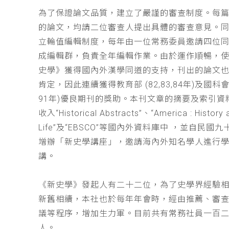
為了保證論文品質，建立了嚴謹的審查制度。每
的論文，均請二位審查人提出具體的審查意見。
立輪值編輯制度，每年由一位常務委員邀請四位同
成編輯群，負責全年編輯作業。由於運作順暢，
史學》獲得國內外漢學同道的支持，刊出的論文
肯定，因此連續獲得教育部 (82,83,84年)及國科會(
91年)優良期刊的獎助。本刊文章的摘要及索引資
收入“Historical Abstracts”、“America : History 
Life”及“EBSCO”等國內外資料庫中 ，並自民國
增辦「新史學講座」，邀請海內外知名學人進行
講。
《新史學》發起人有二十二位，為了史學界經驗
新舊相續，本社也於每年年會時，經由推薦、審
議等程序，增加生力軍。目前共有常務社員一百
人。