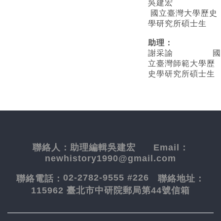
吳建宏
國立臺灣大學歷史
學研究所碩士生
助理：
謝采諭
國
立臺灣師範大學歷
史學研究所碩士生
聯絡人：
助理編輯吳建宏
Email：
newhistory1990@gmail.com
02-2782-9555 #226
聯絡電話：
聯絡地址：
115962 臺北市中研院郵局第44號信箱