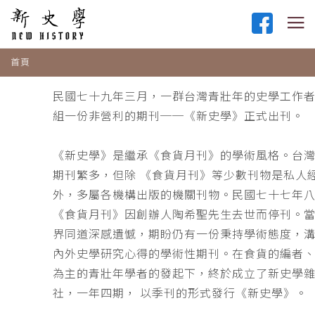
首頁
民國七十九年三月，一群台灣青壯年的史學工作
組一份非營利的期刊──《新史學》正式出刊。
《新史學》是繼承《食貨月刊》的學術風格。台
期刊繁多，但除 《食貨月刊》等少數刊物是私人
外，多屬各機構出版的機關刊物。民國七十七年
《食貨月刊》因創辦人陶希聖先生去世而停刊。
界同道深感遺憾，期盼仍有一份秉持學術態度，
內外史學研究心得的學術性期刊。在食貨的編者
為主的青壯年學者的發起下，終於成立了新史學
社，一年四期， 以季刊的形式發行《新史學》。