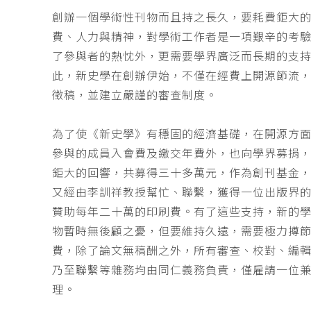
創辦一個學術性刊物而且持之長久，要耗費鉅大
費、人力與精神，對學術工作者是一項艱辛的考
了參與者的熱忱外，更需要學界廣泛而長期的支
此，新史學在創辦伊始，不僅在經費上開源節流
徵稿，並建立嚴謹的審查制度。
為了使《新史學》有穩固的經濟基礎，在開源方
參與的成員入會費及繳交年費外，也向學界募捐
鉅大的回響，共募得三十多萬元，作為創刊基金，
又經由李訓祥教授幫忙、聯繫，獲得一位出版界
贊助每年二十萬的印刷費。有了這些支持，新的
物暫時無後顧之憂，但要維持久遠，需要極力撙
費，除了論文無稿酬之外，所有審查、校對、編
乃至聯繫等雜務均由同仁義務負責，僅雇請一位
理。