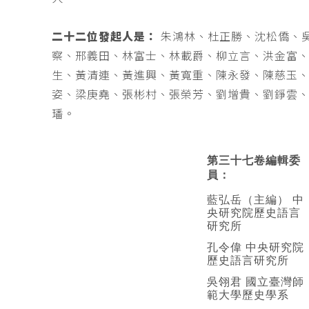
二十二位發起人是：
朱鴻林、杜正勝、沈松僑、
察、邢義田、林富士、林載爵、柳立言、洪金富
生、黃清連、黃進興、黃寬重、陳永發、陳慈玉
姿、梁庚堯、張彬村、張榮芳、劉增貴、劉錚雲
璠。
第三十七卷編輯委
員：
藍弘岳（主編） 中
央研究院歷史語言
研究所
孔令偉 中央研究院
歷史語言研究所
吳翎君 國立臺灣師
範大學歷史學系