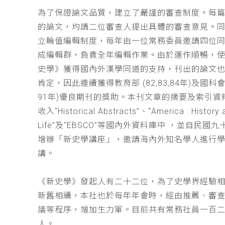
為了保證論文品質，建立了嚴謹的審查制度。每
的論文，均請二位審查人提出具體的審查意見。
立輪值編輯制度，每年由一位常務委員邀請四位同
成編輯群，負責全年編輯作業。由於運作順暢，
史學》獲得國內外漢學同道的支持，刊出的論文
肯定，因此連續獲得教育部 (82,83,84年)及國科會(
91年)優良期刊的獎助。本刊文章的摘要及索引資
收入“Historical Abstracts”、“America : History 
Life”及“EBSCO”等國內外資料庫中 ，並自民國
增辦「新史學講座」，邀請海內外知名學人進行
講。
《新史學》發起人有二十二位，為了史學界經驗
新舊相續，本社也於每年年會時，經由推薦、審
議等程序，增加生力軍。目前共有常務社員一百
人。