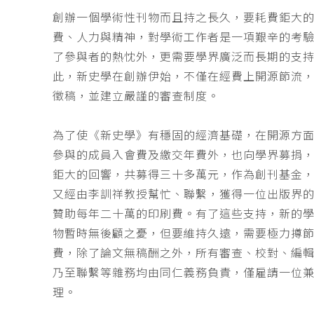
創辦一個學術性刊物而且持之長久，要耗費鉅大
費、人力與精神，對學術工作者是一項艱辛的考
了參與者的熱忱外，更需要學界廣泛而長期的支
此，新史學在創辦伊始，不僅在經費上開源節流
徵稿，並建立嚴謹的審查制度。
為了使《新史學》有穩固的經濟基礎，在開源方
參與的成員入會費及繳交年費外，也向學界募捐
鉅大的回響，共募得三十多萬元，作為創刊基金，
又經由李訓祥教授幫忙、聯繫，獲得一位出版界
贊助每年二十萬的印刷費。有了這些支持，新的
物暫時無後顧之憂，但要維持久遠，需要極力撙
費，除了論文無稿酬之外，所有審查、校對、編
乃至聯繫等雜務均由同仁義務負責，僅雇請一位
理。