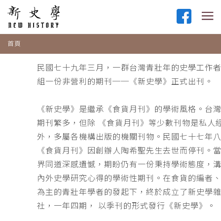
首頁
民國七十九年三月，一群台灣青壯年的史學工作
組一份非營利的期刊──《新史學》正式出刊。
《新史學》是繼承《食貨月刊》的學術風格。台
期刊繁多，但除 《食貨月刊》等少數刊物是私人
外，多屬各機構出版的機關刊物。民國七十七年
《食貨月刊》因創辦人陶希聖先生去世而停刊。
界同道深感遺憾，期盼仍有一份秉持學術態度，
內外史學研究心得的學術性期刊。在食貨的編者
為主的青壯年學者的發起下，終於成立了新史學
社，一年四期， 以季刊的形式發行《新史學》。