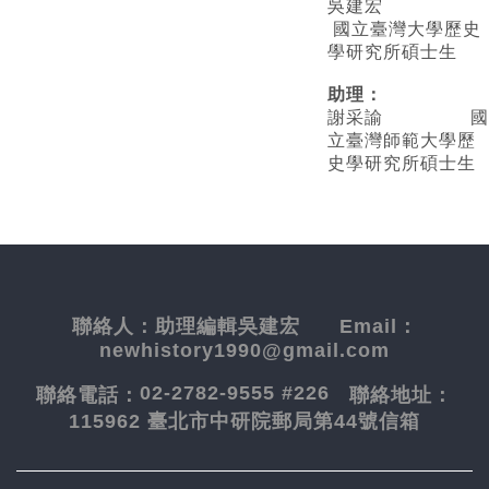
吳建宏
國立臺灣大學歷史
學研究所碩士生
助理：
謝采諭
國
立臺灣師範大學歷
史學研究所碩士生
聯絡人：
助理編輯吳建宏
Email：
newhistory1990@gmail.com
02-2782-9555 #226
聯絡電話：
聯絡地址：
115962 臺北市中研院郵局第44號信箱