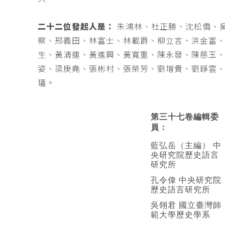
二十二位發起人是：
朱鴻林、杜正勝、沈松僑、
察、邢義田、林富士、林載爵、柳立言、洪金富
生、黃清連、黃進興、黃寬重、陳永發、陳慈玉
姿、梁庚堯、張彬村、張榮芳、劉增貴、劉錚雲
璠。
第三十七卷編輯委
員：
藍弘岳（主編） 中
央研究院歷史語言
研究所
孔令偉 中央研究院
歷史語言研究所
吳翎君 國立臺灣師
範大學歷史學系