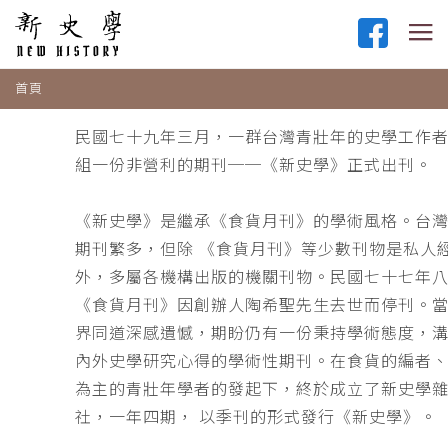
首頁
民國七十九年三月，一群台灣青壯年的史學工作
組一份非營利的期刊──《新史學》正式出刊。
《新史學》是繼承《食貨月刊》的學術風格。台
期刊繁多，但除 《食貨月刊》等少數刊物是私人
外，多屬各機構出版的機關刊物。民國七十七年
《食貨月刊》因創辦人陶希聖先生去世而停刊。
界同道深感遺憾，期盼仍有一份秉持學術態度，
內外史學研究心得的學術性期刊。在食貨的編者
為主的青壯年學者的發起下，終於成立了新史學
社，一年四期， 以季刊的形式發行《新史學》。