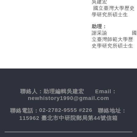
吳建宏
國立臺灣大學歷史
學研究所碩士生
助理：
謝采諭
國
立臺灣師範大學歷
史學研究所碩士生
聯絡人：
助理編輯吳建宏
Email：
newhistory1990@gmail.com
02-2782-9555 #226
聯絡電話：
聯絡地址：
115962 臺北市中研院郵局第44號信箱