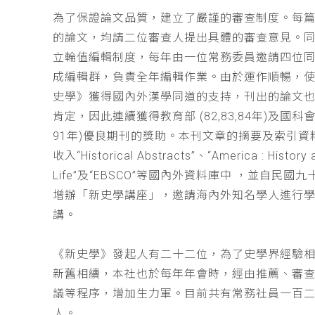
為了保證論文品質，建立了嚴謹的審查制度。每
的論文，均請二位審查人提出具體的審查意見。
立輪值編輯制度，每年由一位常務委員邀請四位同
成編輯群，負責全年編輯作業。由於運作順暢，
史學》獲得國內外漢學同道的支持，刊出的論文
肯定，因此連續獲得教育部 (82,83,84年)及國科會(
91年)優良期刊的獎助。本刊文章的摘要及索引資
收入“Historical Abstracts”、“America : History 
Life”及“EBSCO”等國內外資料庫中 ，並自民國
增辦「新史學講座」，邀請海內外知名學人進行
講。
《新史學》發起人有二十二位，為了史學界經驗
新舊相續，本社也於每年年會時，經由推薦、審
議等程序，增加生力軍。目前共有常務社員一百
人。