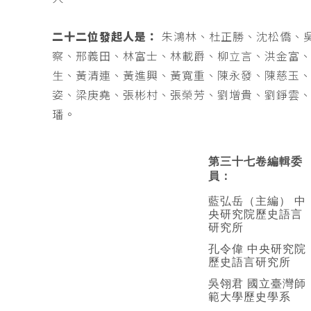
二十二位發起人是：
朱鴻林、杜正勝、沈松僑、
察、邢義田、林富士、林載爵、柳立言、洪金富
生、黃清連、黃進興、黃寬重、陳永發、陳慈玉
姿、梁庚堯、張彬村、張榮芳、劉增貴、劉錚雲
璠。
第三十七卷編輯委
員：
藍弘岳（主編） 中
央研究院歷史語言
研究所
孔令偉 中央研究院
歷史語言研究所
吳翎君 國立臺灣師
範大學歷史學系