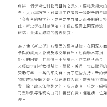
創辦一個學術性刊物而且持之長久，要耗費鉅大
費、人力與精神，對學術工作者是一項艱辛的考
了參與者的熱忱外，更需要學界廣泛而長期的支
此，新史學在創辦伊始，不僅在經費上開源節流
徵稿，並建立嚴謹的審查制度。
為了使《新史學》有穩固的經濟基礎，在開源方
參與的成員入會費及繳交年費外，也向學界募捐
鉅大的回響，共募得三十多萬元，作為創刊基金，
又經由李訓祥教授幫忙、聯繫，獲得一位出版界
贊助每年二十萬的印刷費。有了這些支持，新的
物暫時無後顧之憂，但要維持久遠，需要極力撙
費，除了論文無稿酬之外，所有審查、校對、編
乃至聯繫等雜務均由同仁義務負責，僅雇請一位
理。