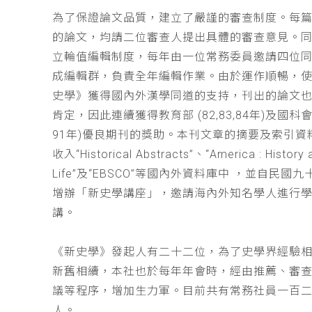
為了保證論文品質，建立了嚴謹的審查制度。每
的論文，均請二位審查人提出具體的審查意見。
立輪值編輯制度，每年由一位常務委員邀請四位同
成編輯群，負責全年編輯作業。由於運作順暢，
史學》獲得國內外漢學同道的支持，刊出的論文
肯定，因此連續獲得教育部 (82,83,84年)及國科會(
91年)優良期刊的獎助。本刊文章的摘要及索引資
收入“Historical Abstracts”、“America : History 
Life”及“EBSCO”等國內外資料庫中 ，並自民國
增辦「新史學講座」，邀請海內外知名學人進行
講。
《新史學》發起人有二十二位，為了史學界經驗
新舊相續，本社也於每年年會時，經由推薦、審
議等程序，增加生力軍。目前共有常務社員一百
人。