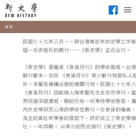
首頁
民國七十九年三月，一群台灣青壯年的史學工作
組一份非營利的期刊──《新史學》正式出刊。
《新史學》是繼承《食貨月刊》的學術風格。台
期刊繁多，但除 《食貨月刊》等少數刊物是私人
外，多屬各機構出版的機關刊物。民國七十七年
《食貨月刊》因創辦人陶希聖先生去世而停刊。
界同道深感遺憾，期盼仍有一份秉持學術態度，
內外史學研究心得的學術性期刊。在食貨的編者
為主的青壯年學者的發起下，終於成立了新史學
社，一年四期， 以季刊的形式發行《新史學》。