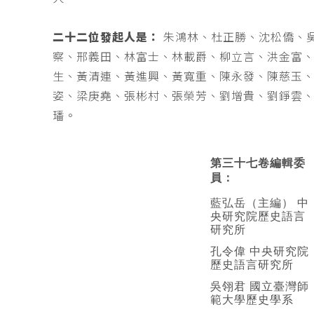
二十二位發起人是：
朱鴻林、杜正勝、沈松僑、
察、邢義田、林富士、林載爵、柳立言、洪金富
生、黃清連、黃進興、黃寬重、陳永發、陳慈玉
姿、梁庚堯、張彬村、張榮芳、劉增貴、劉錚雲
璠。
第三十七卷編輯委
員：
藍弘岳（主編） 中
央研究院歷史語言
研究所
孔令偉 中央研究院
歷史語言研究所
吳翎君 國立臺灣師
範大學歷史學系