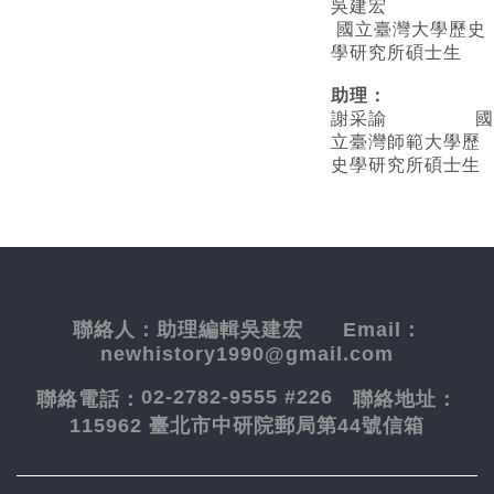
吳建宏
國立臺灣大學歷史
學研究所碩士生
助理：
謝采諭
國
立臺灣師範大學歷
史學研究所碩士生
聯絡人：
助理編輯吳建宏
Email：
newhistory1990@gmail.com
02-2782-9555 #226
聯絡電話：
聯絡地址：
115962 臺北市中研院郵局第44號信箱