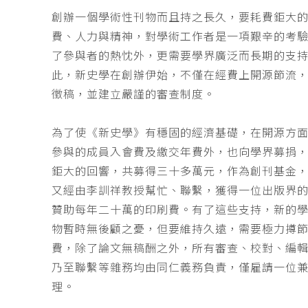
創辦一個學術性刊物而且持之長久，要耗費鉅大
費、人力與精神，對學術工作者是一項艱辛的考
了參與者的熱忱外，更需要學界廣泛而長期的支
此，新史學在創辦伊始，不僅在經費上開源節流
徵稿，並建立嚴謹的審查制度。
為了使《新史學》有穩固的經濟基礎，在開源方
參與的成員入會費及繳交年費外，也向學界募捐
鉅大的回響，共募得三十多萬元，作為創刊基金，
又經由李訓祥教授幫忙、聯繫，獲得一位出版界
贊助每年二十萬的印刷費。有了這些支持，新的
物暫時無後顧之憂，但要維持久遠，需要極力撙
費，除了論文無稿酬之外，所有審查、校對、編
乃至聯繫等雜務均由同仁義務負責，僅雇請一位
理。