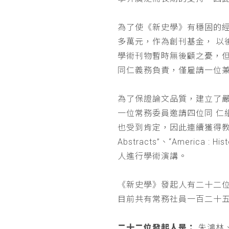
為了使《新史學》有穩固的
多萬元，作為創刊基金， 
學術刊物暫時無後顧之憂，
同仁義務負責，僅雇請一位
為了保證論文品質，建立了
一位常務委員邀請四位同 
也受到肯定，因此連續獲得教育部 
Abstracts”、“Americ
人進行學術演講。
《新史學》發起人有二十二
目前共有常務社員一百二十
二十二位發起人是：
朱鴻林