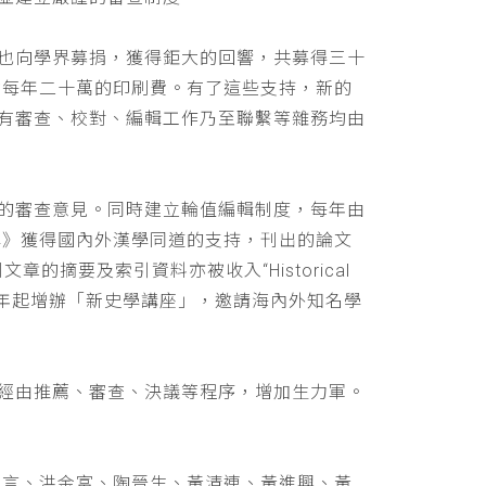
也向學界募捐，獲得鉅大的回響，共募得三十
助每年二十萬的印刷費。有了這些支持，新的
有審查、校對、編輯工作乃至聯繫等雜務均由
的審查意見。同時建立輪值編輯制度，每年由
學》獲得國內外漢學同道的支持，刊出的論文
文章的摘要及索引資料亦被收入“Historical
 ，並自民國九十年起增辦「新史學講座」，邀請海內外知名學
經由推薦、審查、決議等程序，增加生力軍。
立言、洪金富、陶晉生、黃清連、黃進興、黃