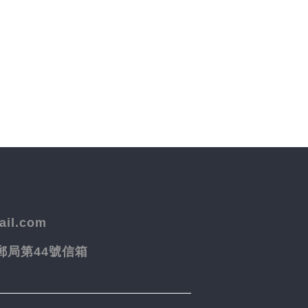
il.com
院郵局第44號信箱