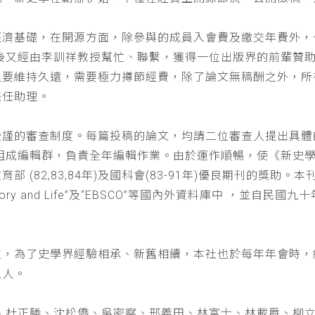
經濟基礎，在開源方面，除參與的成員入會費及繳交年費外，
以後又經由李訓祥教授幫忙、聯繫，獲得一位出版界的前輩贊
但要維持久遠，需要極力撙節經費，除了論文無稿酬之外，所
兼任助理。
嚴謹的審查制度。每篇投稿的論文，均請二位審查人提出具體
仁組成編輯群，負責全年編輯作業。由於運作順暢，使《新史
(82,83,84年)及國科會(83-91年)優良期刊的獎助。本刊
a : History and Life”及“EBSCO”等國內外資料庫中
位，為了史學界經驗相承、新舊相續，本社也於每年年會時，
五人。
、杜正勝、沈松僑、吳密察、邢義田、林富士、林載爵、柳