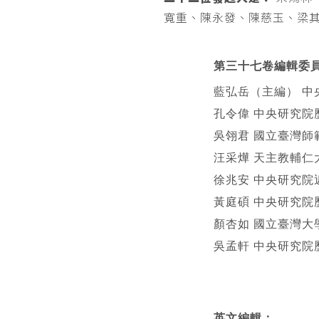
寬重、陳永發、陳慈玉、梁
第三十七卷編輯委
藍弘岳（主編） 中
孔令偉 中央研究院
吳翎君 國立臺灣師
汪采燁 天主教輔仁
徐兆安 中央研究院
黃庭碩 中央研究院
顏杏如 國立臺灣大
吳孟軒 中央研究院
英文編輯
：