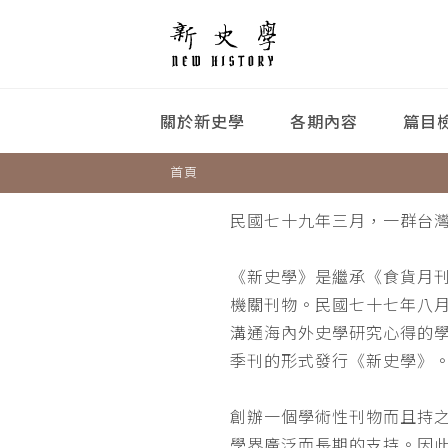
關於新史學
各期內容
篇目
首頁
民國七十九年三月，一群台
《新史學》是繼承《食貨月
機關刊物。民國七十七年八
溝通海內外史學研究心得的
季刊的形式發行《新史學》
創辦一個學術性刊物而且持
學界廣泛而長期的支持。因