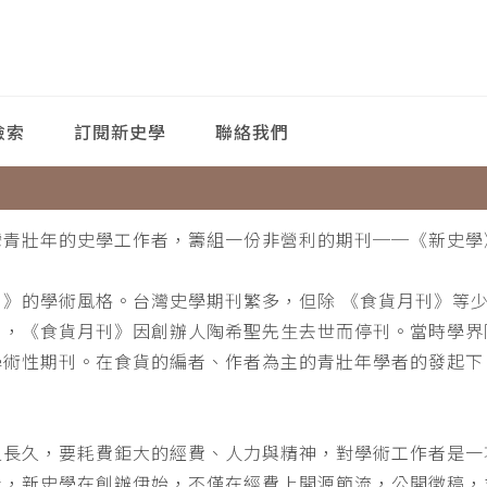
檢索
訂閱新史學
聯絡我們
灣青壯年的史學工作者，籌組一份非營利的期刊──《新史學
刊》的學術風格。台灣史學期刊繁多，但除 《食貨月刊》等
月，《食貨月刊》因創辦人陶希聖先生去世而停刊。當時學界
學術性期刊。在食貨的編者、作者為主的青壯年學者的發起下
。
之長久，要耗費鉅大的經費、人力與精神，對學術工作者是一
此，新史學在創辦伊始，不僅在經費上開源節流，公開徵稿，