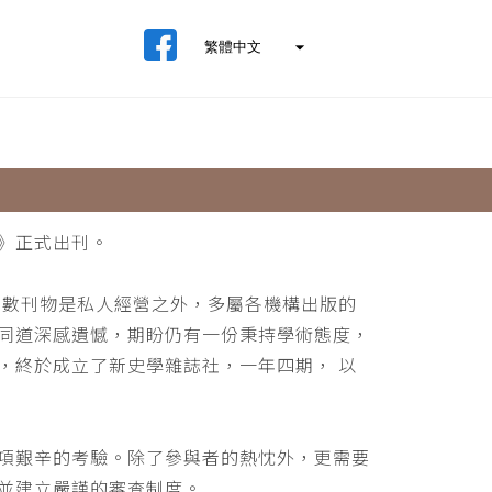
》正式出刊。
少數刊物是私人經營之外，多屬各機構出版的
同道深感遺憾，期盼仍有一份秉持學術態度，
，終於成立了新史學雜誌社，一年四期， 以
項艱辛的考驗。除了參與者的熱忱外，更需要
並建立嚴謹的審查制度。