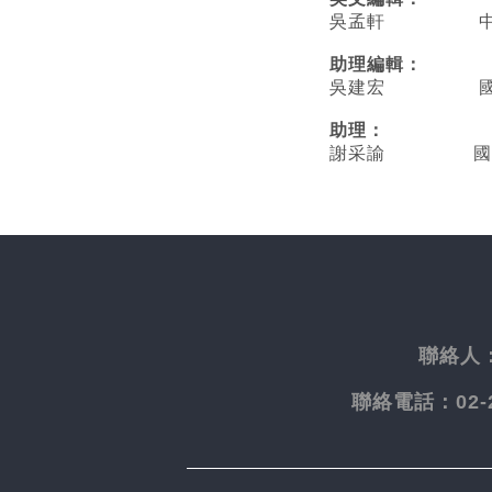
吳孟軒 中央
助理編輯：
吳建宏 國立臺
助理：
謝采諭
國
聯絡人
聯絡電話：
02